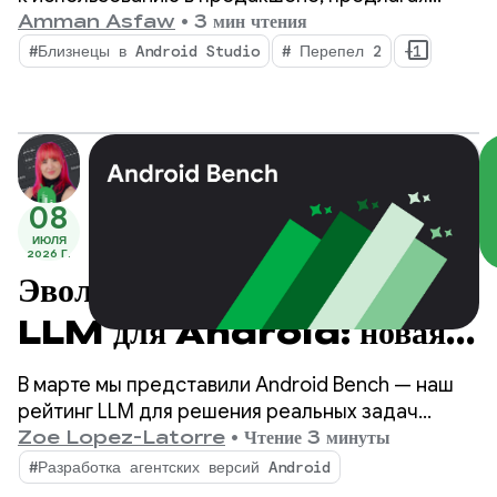
искусственного интеллекта
вашему IDE новые возможности благодаря
Amman Asfaw
•
3 мин чтения
Android Studio.
параллельным агентным рабочим процессам,
#Близнецы в Android Studio
# Перепел 2
+1
встроенному профилированию утечек памяти и
контекстно-зависимому устранению сбоев.
08
ИЮЛЯ
2026 Г.
Эволюция методов измерения
LLM для Android: новая
эра Android Bench
В марте мы представили Android Bench — наш
рейтинг LLM для решения реальных задач
разработки под Android. С тех пор мы улучшили
Zoe Lopez-Latorre
•
Чтение 3 минуты
бенчмарк на основе ваших отзывов, в том числе
#Разработка агентских версий Android
оценили модели с открытым весом и добавили