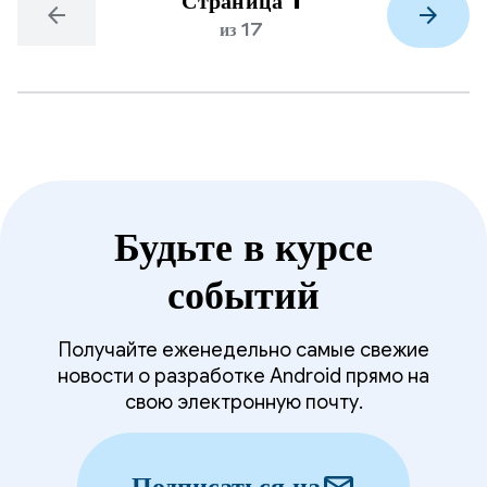
Страница 1
arrow_back
arrow_forward
из 17
Будьте в курсе
событий
Получайте еженедельно самые свежие
новости о разработке Android прямо на
свою электронную почту.