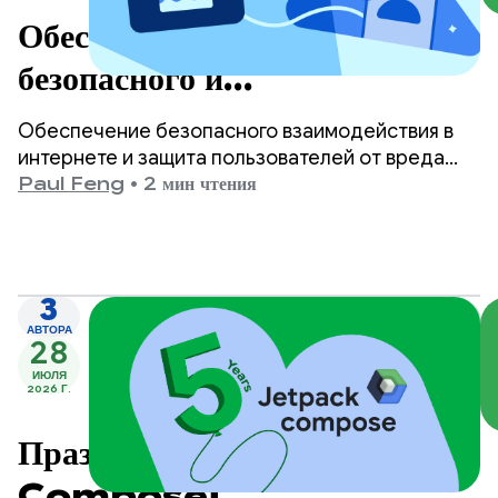
Обеспечение более
безопасного и
соответствующего возрасту
Обеспечение безопасного взаимодействия в
контента в Google Play.
интернете и защита пользователей от вреда
являются одними из главных приоритетов
Paul Feng
•
2 мин чтения
Google Play.
3
АВТОРА
28
ИЮЛЯ
2026 Г.
Празднуем 5 лет Jetpack
Compose!