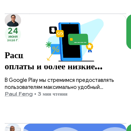
в рейтинг параметры стоимости и
эффективности.
24
ИЮНЯ
2026 Г.
Расширенные возможности
оплаты и более низкие
комиссии в Google Play.
В Google Play мы стремимся предоставлять
пользователям максимально удобный
интерфейс, одновременно обеспечивая
Paul Feng
•
3 мин чтения
разработчикам необходимые инструменты и
возможности для успешной работы.