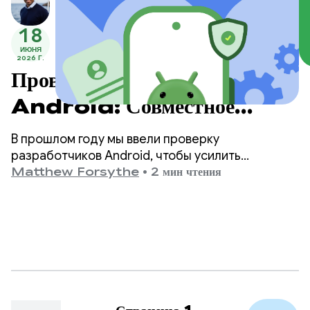
18
ИЮНЯ
2026 Г.
Проверка разработчиков
Android: Совместное
создание более безопасной
В прошлом году мы ввели проверку
экосистемы
разработчиков Android, чтобы усилить
безопасность экосистемы и предотвратить
Matthew Forsythe
•
2 мин чтения
распространение вредоносных приложений
злоумышленниками, которые, скрываясь за
анонимностью, выпускают опасные
приложения.