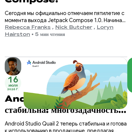
Сегодня мы официально отмечаем пятилетие с
момента выхода Jetpack Compose 1.0. Начиная
с версии 1.0, анонсированной 28 июля 2021 года,
Rebecca Franks
,
Nick Butcher
,
Loryn
и заканчивая нашей последней версией 1.11, мы
Hairston
•
5 мин чтения
стали свидетелями значительного развития API,
и мы хотим отметить это событие.
16
ИЮЛЯ
2026 Г.
Android Studio Quail 2
стабильна: многозадачность с
помощью агента
Android Studio Quail 2 теперь стабильна и готова
к использованию в продакшене, предлагая