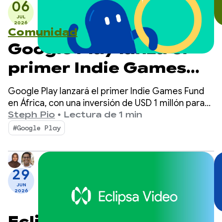
06
JUL
2026
Comunidad
Google Play lanza el
primer Indie Games
Fund en África
Google Play lanzará el primer Indie Games Fund
en África, con una inversión de USD 1 millón para
potenciar a 10 estudios de juegos indie en el
Steph Pio
•
Lectura de 1 min
África subsahariana.
#Google Play
29
JUN
2026
Eclipsa Video: HDR