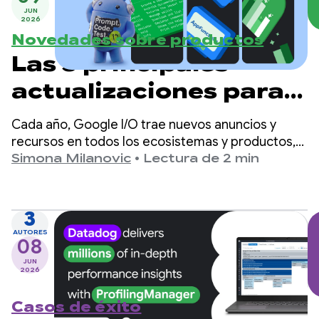
JUN
2026
Novedades sobre productos
Las 3 principales
actualizaciones para
la productividad de
Cada año, Google I/O trae nuevos anuncios y
los desarrolladores de
recursos en todos los ecosistemas y productos,
incluido el desarrollo de Android. A medida que el
Simona Milanovic
•
Lectura de 2 min
Android
desarrollo se enfoca en la IA y las herramientas
asistidas por agentes, expandimos nuestras
ofertas para brindarte una mejor asistencia,
3
independientemente de cómo decidas
AUTORES
08
desarrollar para Android.
JUN
2026
Casos de éxito