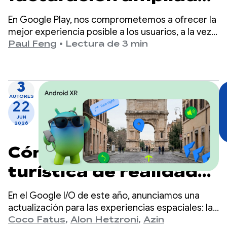
y comisiones más
En Google Play, nos comprometemos a ofrecer la
bajas en Google Play
mejor experiencia posible a los usuarios, a la vez
que garantizamos que los desarrolladores tengan
Paul Feng
•
Lectura de 3 min
las herramientas y la adaptabilidad necesarias
para triunfar.
3
AUTORES
22
JUN
2026
Cómo crear una guía
turística de realidad
mixta con Android XR,
En el Google I/O de este año, anunciamos una
la API de Geospatial y
actualización para las experiencias espaciales: la
API de Geospatial ahora está disponible como
Coco Fatus
,
Alon Hetzroni
,
Azin