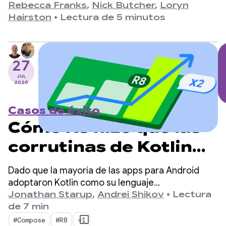
1.0. Desde la versión 1.0, anunciada el 28 de julio
Rebecca Franks
,
Nick Butcher
,
Loryn
de 2021, hasta nuestra versión 1.11 más reciente,
Hairston
•
Lectura de 5 minutos
vimos que las APIs evolucionaron
significativamente a lo largo de los años, y nos
tomamos un momento para celebrarlo.
27
JUL
2026
Casos de éxito
Cómo R8 hizo que las
corrutinas de Kotlin
en Android fueran 2
Dado que la mayoría de las apps para Android
veces más rápidas
adoptaron Kotlin como su lenguaje
principal, kotlinx.coroutines se convirtió en un
Jonathan Starup
,
Andrei Shikov
•
Lectura
estándar de facto para la programación
de 7 min
asíncrona. La biblioteca ofrece una forma bien
#Compose
#R8
+1