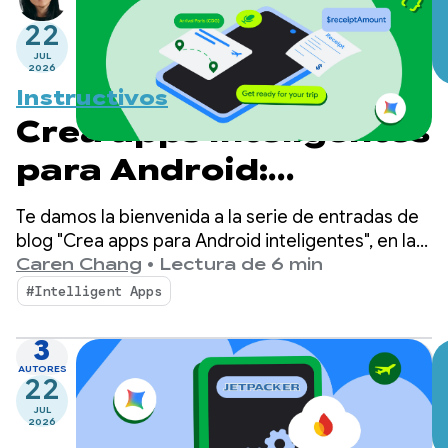
22
JUL
2026
Instructivos
Crea apps inteligentes
para Android:
inferencia integrada
Te damos la bienvenida a la serie de entradas de
en el dispositivo
blog "Crea apps para Android inteligentes", en la
que tomamos una app para Android básica y la
Caren Chang
•
Lectura de 6 min
transformamos en una experiencia personalizada,
#Intelligent Apps
inteligente y basada en agentes. En nuestra
publicación anterior, presentamos Jetpacker, la
3
app de demostración que usaremos a lo largo de
AUTORES
22
esta serie.
JUL
2026