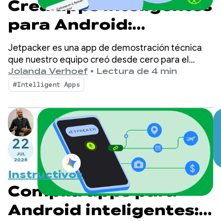
Crea apps inteligentes
para Android:
Introducción a
Jetpacker es una app de demostración técnica
Jetpacker
que nuestro equipo creó desde cero para el
Google I/O de este año (se compiló con
Jolanda Verhoef
•
Lectura de 4 min
Antigravity). En esencia, Jetpacker ayuda a los
#Intelligent Apps
usuarios a planificar, explorar y disfrutar su
próxima gran aventura.
22
JUL
2026
Instructivos
Compila apps para
Android inteligentes: