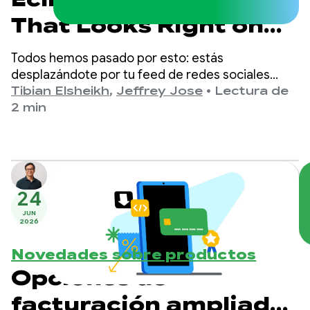
That Looks Right on
Every Screen
(Eclipsa
Todos hemos pasado por esto: estás
Video: HDR que se ve
desplazándote por tu feed de redes sociales
favorito en una habitación con poca luz y, de
Tibian Elsheikh
,
Jeffrey Jose
•
Lectura de
bien en todas las
repente, aparece un video HDR. Es tan brillante
2 min
que tienes que entrecerrar los ojos, o tal vez te
pantallas)
encuentres bajando el brillo de la pantalla solo
para leer el subtítulo.
24
JUN
2026
Novedades sobre productos
Opciones de
facturación ampliadas