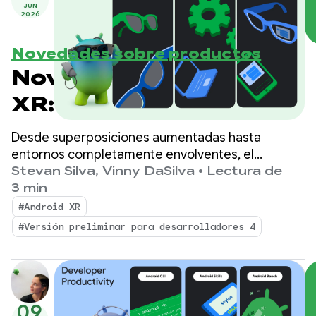
JUN
2026
Novedades sobre productos
Novedades en Android
XR: Herramientas,
compatibilidad con el
Desde superposiciones aumentadas hasta
motor y
entornos completamente envolventes, el
ecosistema de Android XR se expande
Stevan Silva
,
Vinny DaSilva
•
Lectura de
actualizaciones del
rápidamente, y el Samsung Galaxy XR ya está
3 min
disponible.
ecosistema
#Android XR
#Versión preliminar para desarrolladores 4
09