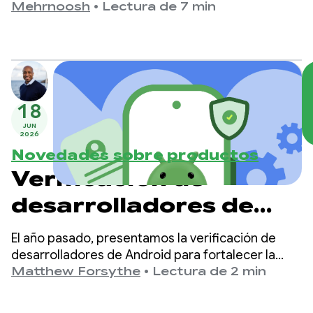
Gemini
versión preliminar en ARCore para Jetpack XR.
Mehrnoosh
•
Lectura de 7 min
18
JUN
2026
Novedades sobre productos
Verificación de
desarrolladores de
Android: Juntos
El año pasado, presentamos la verificación de
creamos un
desarrolladores de Android para fortalecer la
seguridad del ecosistema y evitar que los
Matthew Forsythe
•
Lectura de 2 min
ecosistema más
agentes maliciosos se oculten tras el anonimato
para lanzar apps dañinas.
seguro