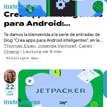
Instructivos
Crea apps inteligentes
para Android:
inferencia híbrida y en
Te damos la bienvenida a la serie de entradas de
la nube
blog "Crea apps para Android inteligentes", en la
que tomamos una app para Android básica y la
Thomas Ezan
,
Jolanda Verhoef
,
Caren
transformamos en una experiencia personalizada,
Chang
•
Lectura de 8 min
inteligente y basada en agentes.
#Intelligent Apps
22
JUL
2026
Instructivos