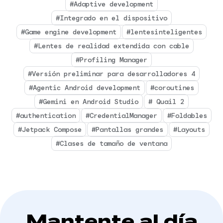
#Adaptive development
#Integrado en el dispositivo
#Game engine development
#lentesinteligentes
#Lentes de realidad extendida con cable
#Profiling Manager
#Versión preliminar para desarrolladores 4
#Agentic Android development
#coroutines
#Gemini en Android Studio
# Quail 2
#authentication
#CredentialManager
#Foldables
#Jetpack Compose
#Pantallas grandes
#Layouts
#Clases de tamaño de ventana
Mantente al día