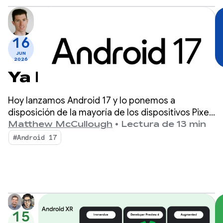
16
JUN
2026
Ya llegó Android 17
Hoy lanzamos Android 17 y lo ponemos a
disposición de la mayoría de los dispositivos Pixel
compatibles. Busca dispositivos nuevos con
Matthew McCullough
•
Lectura de 13 min
Android 17 en los próximos meses.
#Android 17
15