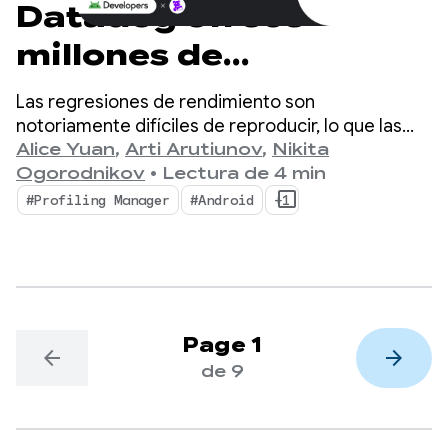
Datadog ofrece
millones de
estadísticas de
Las regresiones de rendimiento son
rendimiento
notoriamente difíciles de reproducir, lo que las
convierte en un cuello de botella masivo para los
Alice Yuan
,
Arti Arutiunov
,
Nikita
detalladas con
desarrolladores de dispositivos móviles.
Ogorodnikov
•
Lectura de 4 min
ProfilingManager
#Profiling Manager
#Android
+1
Page 1
arrow_back
arrow_forward
de 9