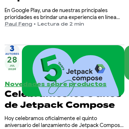
seguras y adecuadas
En Google Play, una de nuestras principales
para la edad en
prioridades es brindar una experiencia en línea
segura y proteger a los usuarios de cualquier
Paul Feng
•
Lectura de 2 min
Google Play
daño.
3
AUTORES
28
JUL
2026
Novedades sobre productos
Celebramos los 5 años
de Jetpack Compose
Hoy celebramos oficialmente el quinto
aniversario del lanzamiento de Jetpack Compose