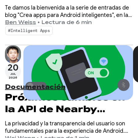
Intégralas en el
Te damos la bienvenida a la serie de entradas de
sistema de
blog "Crea apps para Android inteligentes", en la
que tomamos una app para Android básica y la
Ben Weiss
•
Lectura de 6 min
inteligencia de
transformamos en una experiencia personalizada,
#Intelligent Apps
inteligente y basada en agentes. En nuestra
Android con
publicación anterior, exploramos cómo
AppFunctions
aprovechar Firebase AI Logic para crear
funciones híbridas y potenciadas por IA alojadas
20
en la nube.
JUL
2026
Documentación
Próximos cambios en
la API de Nearby
Connections
La privacidad y la transparencia del usuario son
fundamentales para la experiencia de Android.