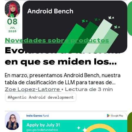
de fallas según el contexto.
08
JUL
2026
Novedades sobre productos
Evolución de la forma
en que se miden los
LLMs para Android: la
En marzo, presentamos Android Bench, nuestra
nueva era de Android
tabla de clasificación de LLM para tareas de
desarrollo de Android del mundo real. Desde
Zoe Lopez-Latorre
•
Lectura de 3 min
Bench
entonces, mejoramos la comparativa según tus
#Agentic Android development
comentarios, lo que incluye la evaluación de
modelos de peso abierto y la incorporación de
dimensiones de costo y eficiencia al ranking.