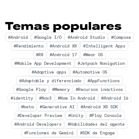
Temas populares
#Android
#Google I/O
#Android Studio
#Compose
#Rendimiento
#Android XR
#Intelligent Apps
#R8
#Android 17
#Wear OS
#Mobile App Development
#Jetpack Navigation
#Adaptive apps
#Automotive OS
#Adaptable y diferenciado
#AppFunctions
#Google Play
#Memory
#Recursos inactivos
#identity
#Nav3
#Now In Android
#Android 16
#beta
#Generative AI
#Android XR SDK
#Developer Preview
#Unity
#Play Console
#Android Developers
#Habilidades del agente
#Funciones de Gemini
#SDK de Engage