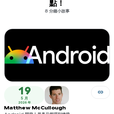
點！
8 分鐘小故事
19
link
5 月
2026 年
Matthew McCullough