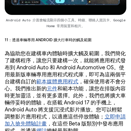
Android Auto 介面會輪流顯示四個小工具。時鐘、聯絡人資訊卡、Google
Home 常用裝置和相片。
11：透過車輛專用 Android 擴大行車時的觸及範圍
為協助您在建構車內體驗時擴大觸及範圍，我們簡化
了建構程序，讓您只要建構一次，就能將應用程式發
布到 Android Auto 和 Android Automotive OS。使
用最新版車輛專用應用程式程式庫，即可為這兩個平
台建構自訂的
範本媒體應用程式
，確保使用者不會分
心。我們推出新的
元件
和範本功能，讓您在排版內容
時更加靈活，並有更多選擇。此外，我們也將擴大車
輛停妥時的體驗，在搭載 Android 17 的手機上，
Android Auto 將支援沉浸式影片播放。您可以輕鬆
調整影片應用程式，以適應這些停放體驗；
立即申請
加入搶先體驗計畫
，在這些 Beta 版類別中發布應用
程式，並透過
網誌
瞭解最新動態。