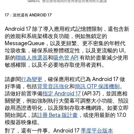
Gemini 會在搜尋期間向使用者提供應用程式建議
17：當然還有 Android 17
Android 17 除了導入應用程式記憶體限制，還包含新
的效能和系統架構改良功能，例如無鎖定的
MessageQueue，以及更頻繁、更不密集的年輕代
垃圾收集，確保系統整體穩定性，以及更流暢的 UI。
新的
聯絡人挑選器
和
吸色管 API
有助於盡量減少使用
敏感權限，以及不必要地存取使用者資料。
請參閱
行為變更
，確保應用程式已為 Android 17 做
好準備，包括
背景音訊強化
和
簡訊 OTP 保護機制
。
請做好前置準備
指定 Android 17
(API 37)，並因應相
關變更，例如強制執行大螢幕可調整大小功能、預設
啟用憑證透明化，以及限制存取本機網路。如要立即
開始測試，請
註冊 Beta 版計畫
，或使用最新的 17.0
模擬器映像檔。
對了，還有一件事。Android 17
季度平台版本