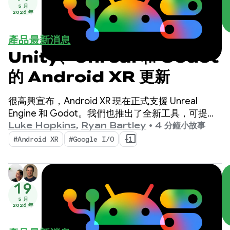
5 月
2026 年
產品最新消息
Unity、Unreal 和 Godot
的 Android XR 更新
很高興宣布，Android XR 現在正式支援 Unreal
Engine 和 Godot。我們也推出了全新工具，可提升
工作效率並啟用新的 XR 功能：Android XR 引擎中樞
Luke Hopkins
,
Ryan Bartley
•
4 分鐘小故事
和 Android XR 互動架構。
#Android XR
#Google I/O
+1
19
5 月
2026 年