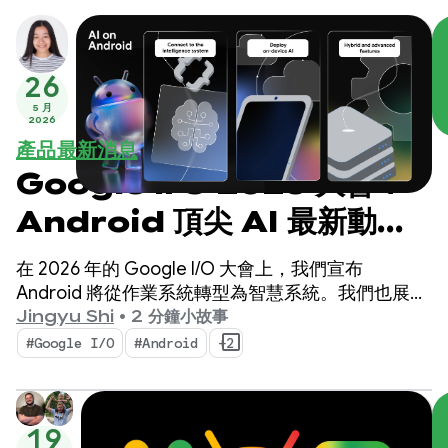
26
5 月
2026
產品最新消息
Google I/O 2026 大會：
Android 頂尖 AI 最新動
態，打造智慧體驗
在 2026 年的 Google I/O 大會上，我們宣布
Android 將從作業系統轉型為智慧系統。我們也展示
了如何使用系統原生建構智慧體驗，以及如何將
Jingyu Shi
•
2 分鐘小故事
Google AI 的強大功能帶入應用程式。
#Google I/O
#Android
+2
19