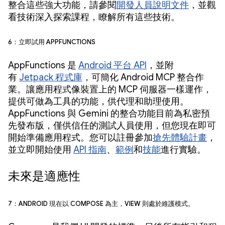
整合這些強大功能，請參閱
開發人員說明文件
，並觀
看技術深入探索課程，瞭解所有這些技術。
6：立即試用 AppFunctions
AppFunctions 是
Android 平台 API
，並附
有
Jetpack 程式庫
，可簡化 Android MCP 整合作
業。讓應用程式像裝置上的 MCP 伺服器一樣運作，
提供可做為工具的功能，供代理和助理使用。
AppFunctions 與 Gemini 的整合功能目前為私密預
先發布版，僅供信任的測試人員使用，但您現在即可
開始準備應用程式。您可以註冊參加
搶先體驗計畫
，
並立即開始使用
API 指南
、
範例
和
技能
進行實驗。
未來是適應性
7：Android 現在以 Compose 為主，View 則處於維護模式。