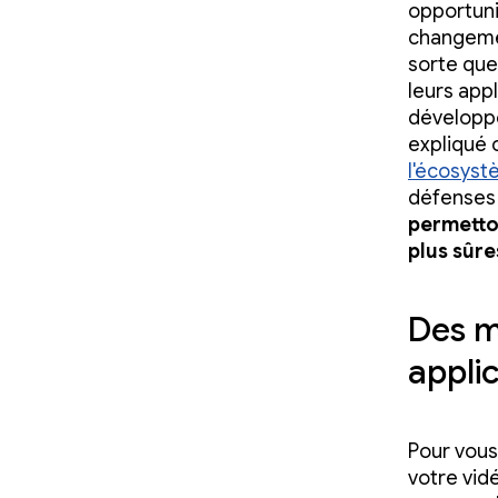
opportuni
changemen
sorte que 
leurs app
développe
expliqué
l'écosys
défenses 
permetton
plus sûre
Des m
appli
Pour vous
votre vid