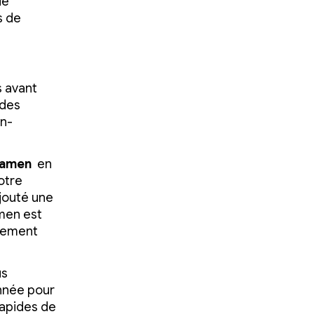
de
s de
s avant
ndes
on-
examen
en
votre
jouté une
men est
irement
us
année pour
rapides de