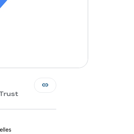
link
Trust
elles