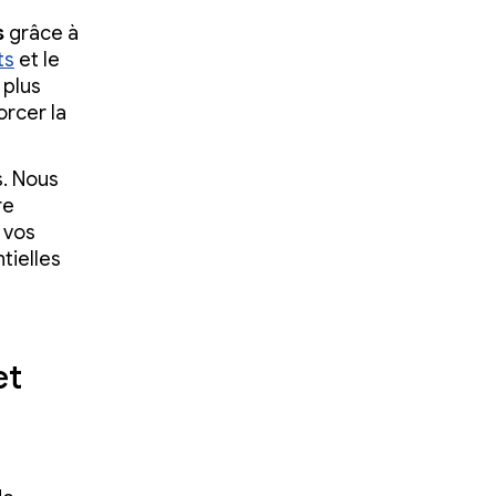
s
grâce à
ts
et le
 plus
rcer la
. Nous
re
 vos
tielles
et