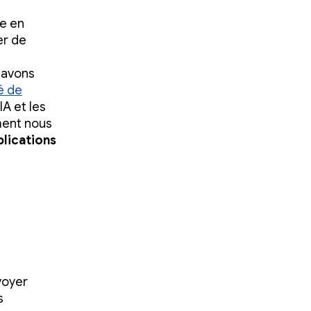
re en
er de
 avons
é de
A et les
ment nous
plications
voyer
s