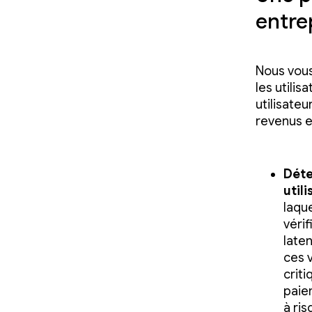
entrep
Nous vous
les utilis
utilisate
revenus e
Déte
util
laqu
vérif
late
ces v
crit
paie
à ris