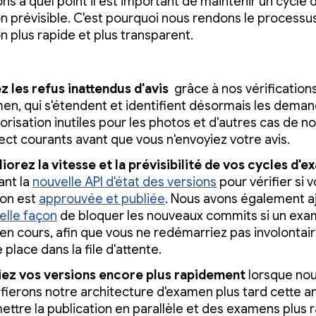
ns à quel point il est important de maintenir un cycle 
on prévisible. C'est pourquoi nous rendons le processu
n plus rapide et plus transparent.
ez les refus inattendus d'avis
grâce à nos vérification
en, qui s'étendent et identifient désormais les dema
orisation inutiles pour les photos et d'autres cas de n
ect courants avant que vous n'envoyiez votre avis.
iorez la vitesse et la prévisibilité de vos cycles d'
sant la
nouvelle API d'état des versions
pour vérifier si 
ion est
approuvée et publiée
. Nous avons également a
elle façon
de bloquer les nouveaux commits si un exa
 en cours, afin que vous ne redémarriez pas involonta
 place dans la file d'attente.
iez vos versions encore plus rapidement
lorsque no
fierons notre architecture d'examen plus tard cette 
ettre la publication en parallèle et des examens plus 