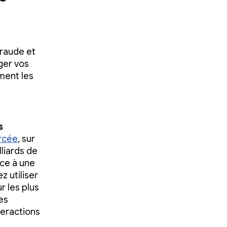
fraude et
éger vos
ment les
s
orcée
, sur
liards de
âce à une
 utiliser
r les plus
es
teractions