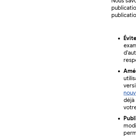
Nous savo
publicati
publicatio
Évit
exam
d'aut
resp
Amél
utili
vers
nouv
déjà
votre
Publ
modi
perm