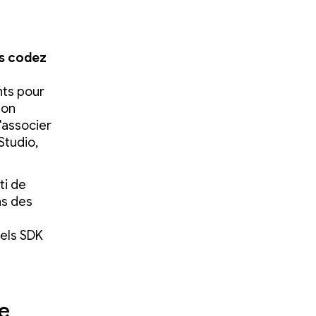
us codez
nts pour
ion
'associer
Studio,
ti de
ns des
els SDK
re