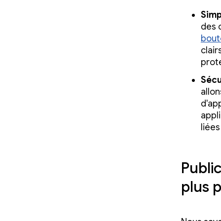
Simp
des o
bout
clair
prote
Sécu
allon
d'ap
appl
liée
Public
plus p