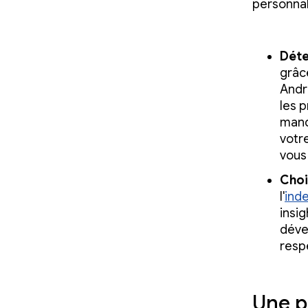
personnal
Déte
grâc
Andr
les 
manq
votr
vous
Choi
l'
ind
insi
déve
respe
Une p