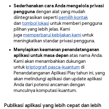
Sederhanakan cara Anda mengelola privasi
pengguna
dengan alat yang mudah
diintegrasikan seperti
pemilih kontak
dan
tombol lokasi
untuk memberi pengguna
pilihan yang lebih jelas. Kami
juga
memperbarui kebijakan kami
untuk
meningkatkan standar privasi pengguna.
Menyiapkan keamanan penandatanganan
aplikasi untuk masa depan
atas nama Anda.
Kami akan menambahkan dukungan
untuk
kriptografi pasca-kuantum
di
Penandatanganan Aplikasi Play tahun ini, yang
akan melindungi aplikasi dan update aplikasi
Anda dari potensi ancaman dengan
munculnya komputasi kuantum.
Publikasi aplikasi yang lebih cepat dan lebih