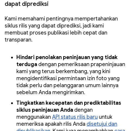
dapat diprediksi
Kami memahami pentingnya mempertahankan
siklus rilis yang dapat diprediksi, jadi kami
membuat proses publikasi lebih cepat dan
transparan.
Hindari penolakan peninjauan yang tidak
terduga
dengan pemeriksaan prapeninjauan
kami yang terus berkembang, yang kini
mengidentifikasi permintaan izin foto yang
tidak perlu dan pelanggaran umum lainnya
sebelum Anda mengirimkan.
Tingkatkan kecepatan dan prediktabilitas
siklus peninjauan Anda
dengan
menggunakan
API status rilis baru
untuk
memeriksa apakah rilis Anda
disetujui dan