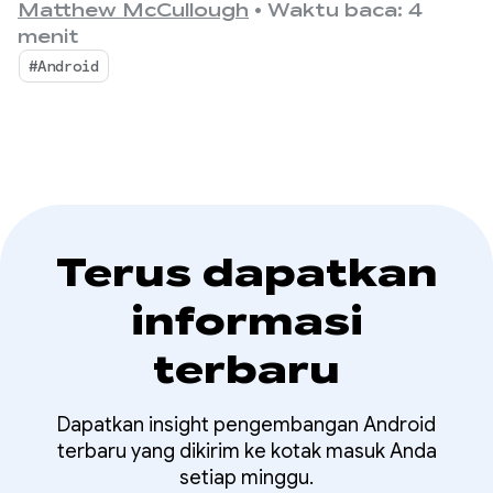
sistem kecerdasan, sehingga menciptakan lebih
Matthew McCullough
•
Waktu baca: 4
banyak peluang untuk berinteraksi dengan aplikasi
menit
Anda.
#Android
Terus dapatkan
informasi
terbaru
Dapatkan insight pengembangan Android
terbaru yang dikirim ke kotak masuk Anda
setiap minggu.