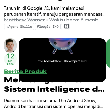
alat Developer
Tahun ini di Google I/O, kami melampaui
Android
perubahan iteratif, menuju pergeseran mendasar
dalam cara aplikasi dibuat. Alat terbaru kami
Matthew Warner
•
Waktu baca: 8 menit
dibuat untuk era agentic dengan fitur yang
#Agent Skills
#Google I/O
+2
meningkatkan produktivitas Anda sebagai
developer Android DAN mengoptimalkan agen AI
yang Anda deploy di codebase Anda.
12
MEI
2026
Berita Produk
Membangun untuk
Sistem Intelligence di
Android
Diumumkan hari ini selama The Android Show,
Android bertransisi dari sistem operasi menjadi