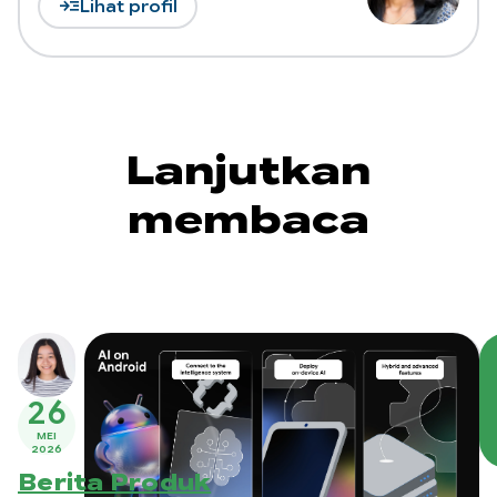
read_more
Lihat profil
Lanjutkan
membaca
26
MEI
2026
Berita Produk