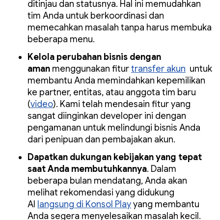
ditinjau dan statusnya. Hal ini memudahkan
tim Anda untuk berkoordinasi dan
memecahkan masalah tanpa harus membuka
beberapa menu.
Kelola perubahan bisnis dengan
aman
menggunakan fitur
transfer akun
untuk
membantu Anda memindahkan kepemilikan
ke partner, entitas, atau anggota tim baru
(
video
). Kami telah mendesain fitur yang
sangat diinginkan developer ini dengan
pengamanan untuk melindungi bisnis Anda
dari penipuan dan pembajakan akun.
Dapatkan dukungan kebijakan yang tepat
saat Anda membutuhkannya
. Dalam
beberapa bulan mendatang, Anda akan
melihat rekomendasi yang didukung
AI
langsung di Konsol Play
yang membantu
Anda segera menyelesaikan masalah kecil.