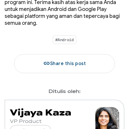
program ini. Terima kasih atas kerja sama Anda
untuk menjadikan Android dan Google Play
sebagai platform yang aman dan tepercaya bagi
semua orang.
#Android
link
Share this post
Ditulis oleh:
Vijaya Kaza
VP Product