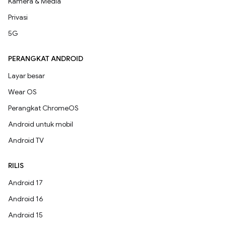
Kamera & Media
Privasi
5G
PERANGKAT ANDROID
Layar besar
Wear OS
Perangkat ChromeOS
Android untuk mobil
Android TV
RILIS
Android 17
Android 16
Android 15