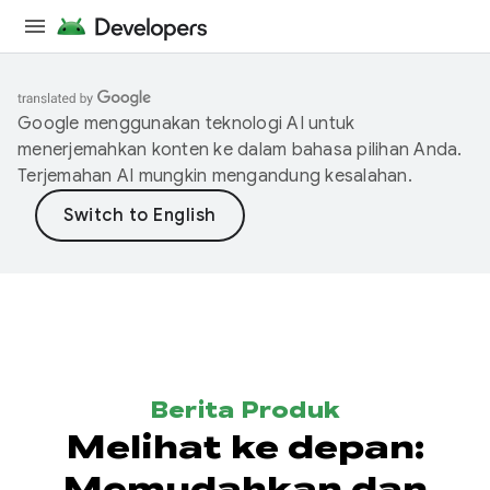
Google menggunakan teknologi AI untuk
menerjemahkan konten ke dalam bahasa pilihan Anda.
Terjemahan AI mungkin mengandung kesalahan.
Berita Produk
Melihat ke depan:
Memudahkan dan