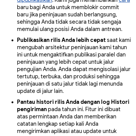
dipublikasikan
. Kami juga menambahkan
cara
baru bagi Anda untuk memblokir commit
baru jika peninjauan sudah berlangsung,
sehingga Anda tidak secara tidak sengaja
memulai ulang posisi Anda dalam antrean.
Publikasikan rilis Anda lebih cepat
saat kami
mengubah arsitektur peninjauan kami tahun
ini untuk mengaktifkan publikasi paralel dan
peninjauan yang lebih cepat untuk jalur
pengujian Anda. Anda dapat mengisolasi jalur
tertutup, terbuka, dan produksi sehingga
peninjauan di satu jalur tidak lagi menunda
update di jalur lain.
Pantau histori rilis Anda dengan log Histori
pengiriman
pada tahun ini. Fitur ini dibuat
atas permintaan Anda dan memberikan
catatan lengkap setiap kali Anda
mengirimkan aplikasi atau update untuk