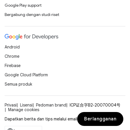
Google Play support
Bergabung dengan studi riset
Android
Chrome
Firebase
Google Cloud Platform
Semua produk
Privasi
Lisensi
Pedoman brand
ICP证合字B2-20070004号
Manage cookies
Berlangganan
Dapatkan berita dan tips melalui email