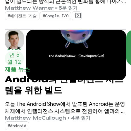
앱이 빌드되는 방식의 근본적인 변화를 향해 나아가
고 있습니다. Google의 최신 도구는 Android 개발자
Matthew Warner
•
8분 읽기
로서의 생산성을 높이고 코드베이스에 배포하는 AI
#에이전트 기술
#Google I/O
+2
에이전트를 강화하는 기능으로 에이전트 시대에 맞게
빌드되었습니다.
2026
년 5
월 12
제품 뉴스
일
Android의 인텔리전스 시스
템을 위한 빌드
오늘 The Android Show에서 발표된 Android는 운영
체제에서 인텔리전스 시스템으로 전환하여 앱과의 참
여 기회를 늘리고 있습니다.
Matthew McCullough
•
4분 읽기
#Android