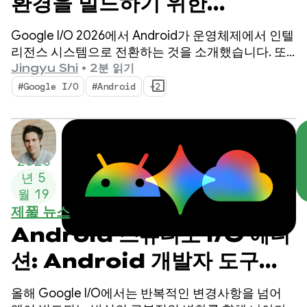
환경을 빌드하기 위한
Android의 주요 AI 업데이
Google I/O 2026에서 Android가 운영체제에서 인텔
트
리전스 시스템으로 전환하는 것을 소개했습니다. 또
한 시스템을 사용하여 지능형 환경을 기본적으로 빌
Jingyu Shi
•
2분 읽기
드하고 Google의 AI 기능을 앱에 도입하는 방법을 시
#Google I/O
#Android
+2
연했습니다.
2026
년 5
월 19
제품 뉴스
일
Android 스튜디오 I/O 에디
션: Android 개발자 도구의
새로운 기능
올해 Google I/O에서는 반복적인 변경사항을 넘어