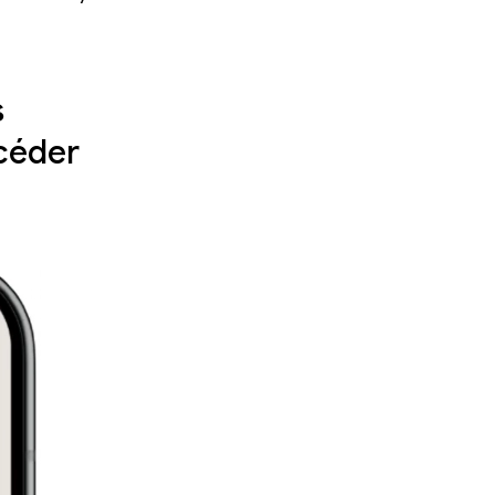
s
ccéder