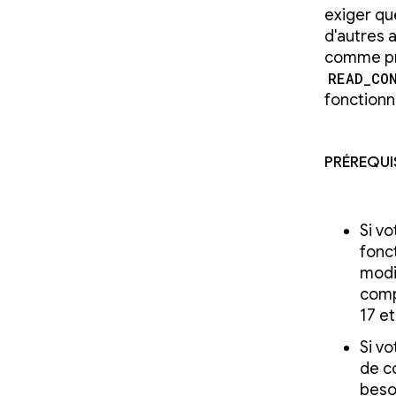
exiger qu
d'autres 
comme pri
READ_CO
fonctionn
Prérequi
Si v
fonct
modi
comp
17 et
Si vo
de co
beso