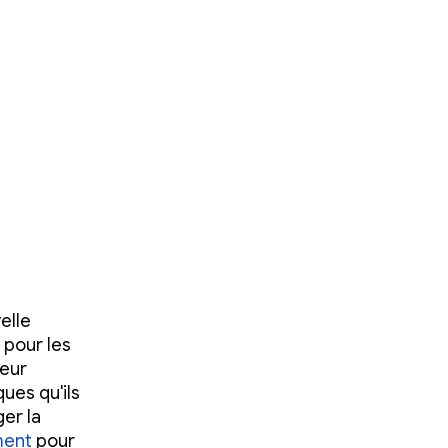
elle
 pour les
teur
ues qu'ils
ger la
ment
pour