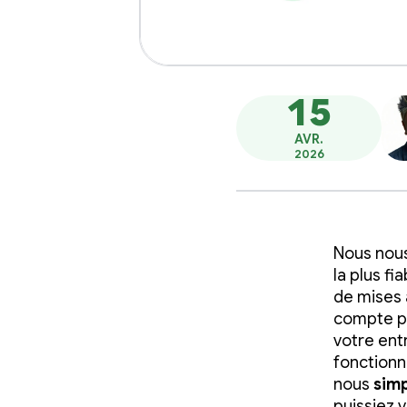
15
AVR.
2026
Nous nous
la plus f
de mises 
compte po
votre ent
fonctionna
nous
simp
puissiez 