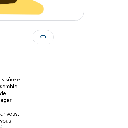
link
us sûre et
ensemble
 de
téger
our vous,
 vous
é.