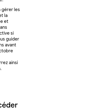
 gérer les
t la
de et
dans
tive si
ous guider
ons avant
octobre
rrez ainsi
.
ccéder