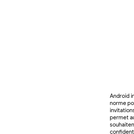
Android i
norme pou
invitatio
permet au
souhaiten
confidenti