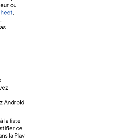
teur ou
sheet
,
.
pas
s
evez
ez Android
 la liste
stifier ce
ns la Play