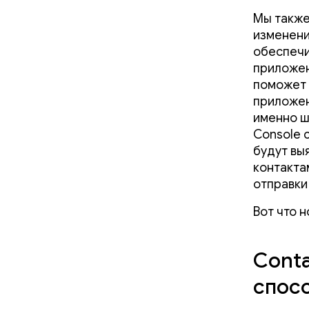
Мы также
изменени
обеспечи
приложени
поможет 
приложен
именно ш
Console 
будут вы
контакта
отправки
Вот что н
Conta
спосо