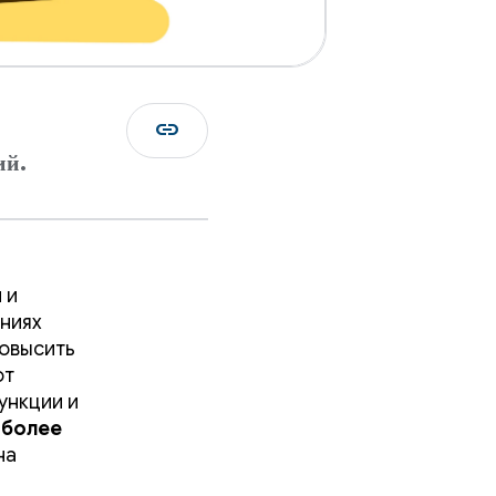
link
ий.
 и
ниях
повысить
от
ункции и
более
на