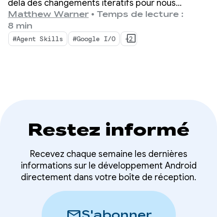
pour les développeurs
delà des changements itératifs pour nous
orienter vers une évolution fondamentale de la
Matthew Warner
•
Temps de lecture :
Android
façon dont les applications sont conçues. Nos
8 min
tout nouveaux outils sont conçus pour l'ère
#Agent Skills
#Google I/O
+2
agentique. Ils incluent des fonctionnalités qui
améliorent votre productivité en tant que
développeur Android et optimisent les agents IA
que vous déployez dans votre codebase.
Restez informé
Recevez chaque semaine les dernières
informations sur le développement Android
directement dans votre boîte de réception.
mail
S'abonner