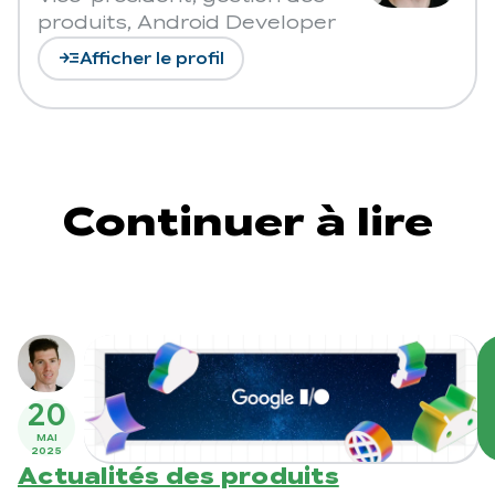
produits, Android Developer
read_more
Afficher le profil
Continuer à lire
20
MAI
2025
Actualités des produits