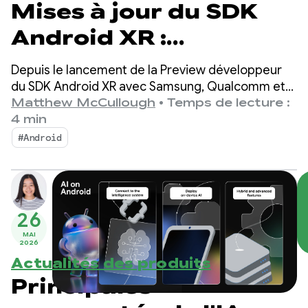
Mises à jour du SDK
Android XR :
présentation de la
Depuis le lancement de la Preview développeur
Preview 2 pour les
du SDK Android XR avec Samsung, Qualcomm et
Unity l'année dernière, nous avons été
Matthew McCullough
•
Temps de lecture :
développeurs
impressionnés par l'enthousiasme de la
4 min
communauté Android au sens large.
#Android
26
MAI
2026
Actualités des produits
Principales