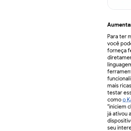
Aumentar
Para ter 
você pod
forneça f
diretame
linguagem
ferrament
funcional
mais rica
testar es
como
o K
"iniciem 
já ativou
dispositi
seu inter