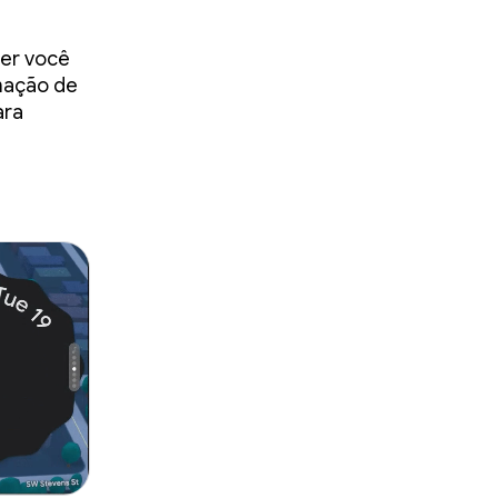
der você
omação de
ara