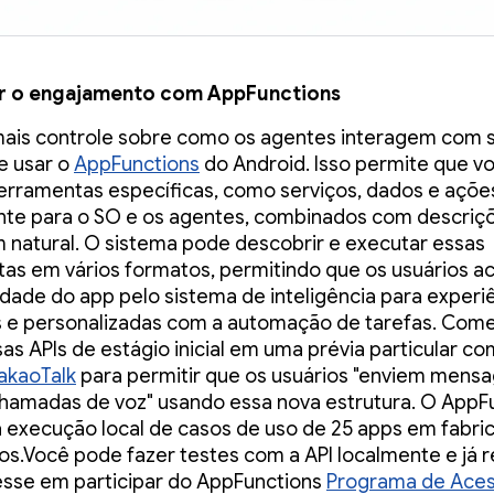
 o engajamento com AppFunctions
mais controle sobre como os agentes interagem com 
e usar o
AppFunctions
do Android. Isso permite que v
erramentas específicas, como serviços, dados e açõe
nte para o SO e os agentes, combinados com descriç
 natural. O sistema pode descobrir e executar essas
as em vários formatos, permitindo que os usuários a
idade do app pelo sistema de inteligência para experi
s e personalizadas com a automação de tarefas. Co
sas APIs de estágio inicial em uma prévia particular c
akaoTalk
para permitir que os usuários "enviem mensa
chamadas de voz" usando essa nova estrutura. O AppF
 a execução local de casos de uso de 25 apps em fabri
vos.Você pode fazer testes com a API localmente e já r
esse em participar do AppFunctions
Programa de Ace