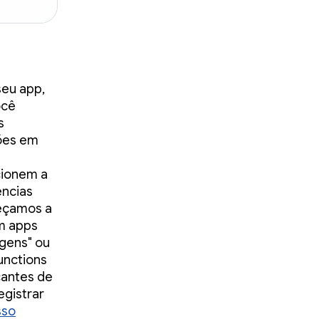
seu app,
ocê
s
ões em
cionem a
ências
meçamos a
om apps
gens" ou
unctions
cantes de
egistrar
sso