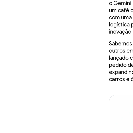
o Gemini 
um café c
com uma l
logística
inovação 
Sabemos 
outros em
lançado c
pedido de
expandind
carros e 