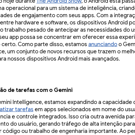
o hoje durante
The Android Show
, o Android está pas
a operacional para um sistema de inteligência, crian
dades de engajamento com seus apps. Com a integra
entre hardware e software, os dispositivos Android p
 o trabalho pesado de antecipar as necessidades do u
seu app possa se concentrar em oferecer essa experi
certo. Como parte disso, estamos
anunciando
o Gem
nce, um conjunto de novos recursos que trazem o melh
ra nossos dispositivos Android mais avançados.
o de tarefas com o Gemini
ini Intelligence, estamos expandindo a capacidade 
tizar tarefas
em apps selecionados em nome do usu
ncia e controle integrados. Isso cria outra avenida par
to do usuário, gerando tráfego de alta intenção par
r código ou trabalho de engenharia importante. Ao pe