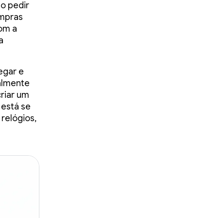
o pedir
ompras
om a
a
egar e
almente
riar um
 está se
 relógios,