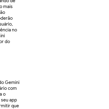
sando de
do mais
ção
oderão
suário,
ência no
ini
or do
do Gemini
ário com
a o
a seu app
rmitir que