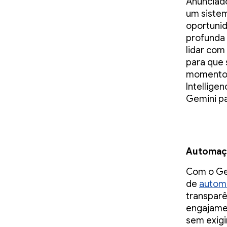
Anunciad
um sistem
oportuni
profunda 
lidar com
para que 
momento 
Intellige
Gemini pa
Automaçã
Com o Gem
de
automa
transparê
engajamen
sem exigi