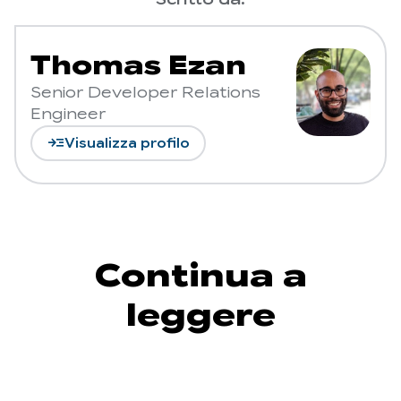
Scritto da:
Thomas Ezan
Senior Developer Relations
Engineer
read_more
Visualizza profilo
Continua a
leggere