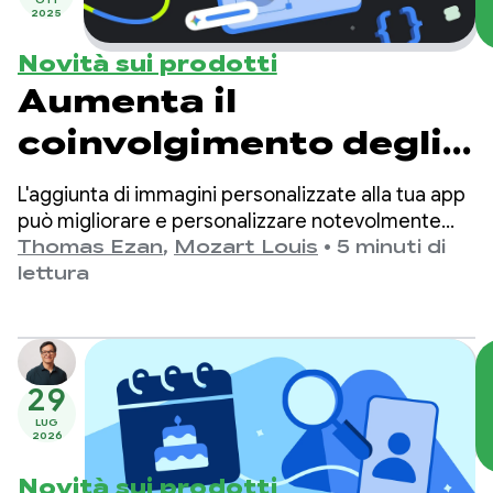
2025
Novità sui prodotti
Aumenta il
coinvolgimento degli
utenti con la
L'aggiunta di immagini personalizzate alla tua app
generazione di
può migliorare e personalizzare notevolmente
l'esperienza utente e aumentare il coinvolgimento
Thomas Ezan
,
Mozart Louis
•
5 minuti di
immagini AI
degli utenti.
lettura
29
LUG
2026
Novità sui prodotti