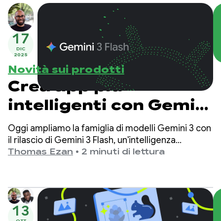
17
DIC
2025
Novità sui prodotti
Crea app più
intelligenti con Gemini
3 Flash
Oggi ampliamo la famiglia di modelli Gemini 3 con
il rilascio di Gemini 3 Flash, un'intelligenza
all'avanguardia progettata per la velocità a una
Thomas Ezan
•
2 minuti di lettura
frazione del costo.
13
OTT