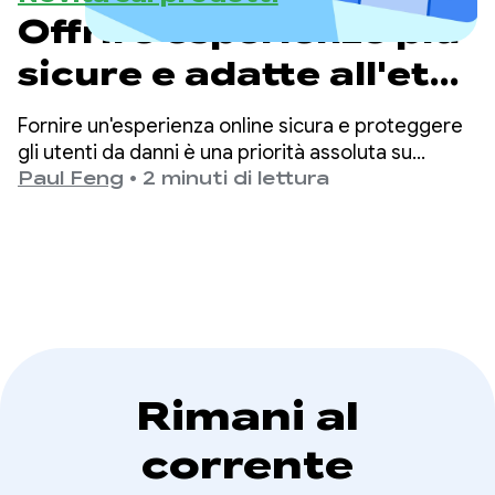
Offrire esperienze più
sicure e adatte all'età
su Google Play
Fornire un'esperienza online sicura e proteggere
gli utenti da danni è una priorità assoluta su
Google Play.
Paul Feng
•
2 minuti di lettura
Rimani al
corrente