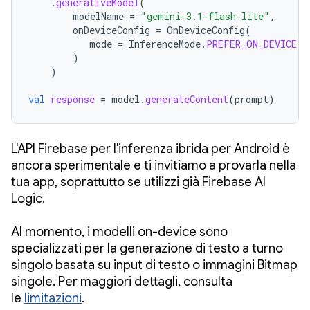
.
generativeModel
(
modelName
=
"gemini-3.1-flash-lite"
,
onDeviceConfig
=
OnDeviceConfig
(
mode
=
InferenceMode
.
PREFER_ON_DEVICE
)
)
val
response
=
model
.
generateContent
(
prompt
)
L'API Firebase per l'inferenza ibrida per Android è
ancora sperimentale e ti invitiamo a provarla nella
tua app, soprattutto se utilizzi già Firebase AI
Logic.
Al momento, i modelli on-device sono
specializzati per la generazione di testo a turno
singolo basata su input di testo o immagini Bitmap
singole. Per maggiori dettagli, consulta
le
limitazioni
.