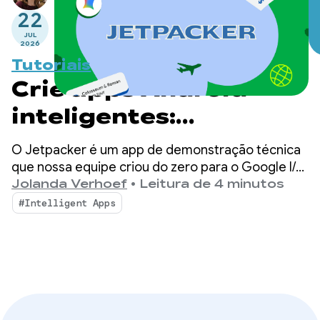
desta série.
22
JUL
2026
Tutoriais
Crie apps Android
inteligentes:
introdução ao
O Jetpacker é um app de demonstração técnica
Jetpacker
que nossa equipe criou do zero para o Google I/O
deste ano (usando o Antigravity). Basicamente, o
Jolanda Verhoef
•
Leitura de 4 minutos
Jetpacker ajuda os usuários a planejar, explorar e
#Intelligent Apps
aproveitar a próxima grande aventura.