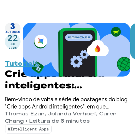
3
AUTORES
22
JUL
2026
Tutoriais
Crie apps Android
inteligentes:
inferência híbrida e na
Bem-vindo de volta à série de postagens do blog
nuvem
"Crie apps Android inteligentes", em que
pegamos um app Android básico e o
Thomas Ezan
,
Jolanda Verhoef
,
Caren
transformamos em uma experiência
Chang
•
Leitura de 8 minutos
personalizada, inteligente e com agentes.
#Intelligent Apps