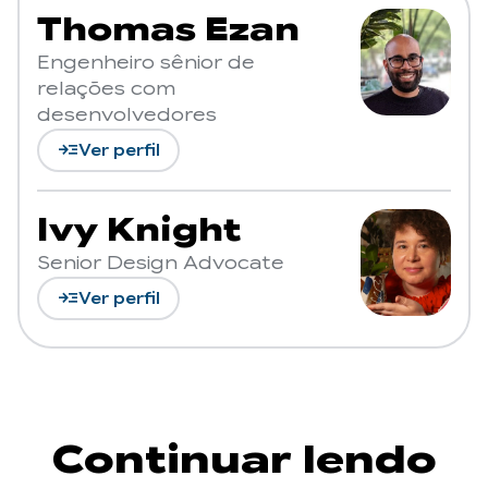
Thomas Ezan
Engenheiro sênior de
relações com
desenvolvedores
read_more
Ver perfil
Ivy Knight
Senior Design Advocate
read_more
Ver perfil
Continuar lendo