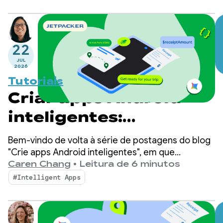
22
JUL
2026
Tutoriais
Criar apps Android
inteligentes:
inferência no
Bem-vindo de volta à série de postagens do blog
dispositivo
"Crie apps Android inteligentes", em que
pegamos um app Android básico e o
Caren Chang
•
Leitura de 6 minutos
transformamos em uma experiência
#Intelligent Apps
personalizada, inteligente e com agentes. Na
postagem anterior, apresentamos o Jetpacker, o
app de demonstração que vamos usar ao longo