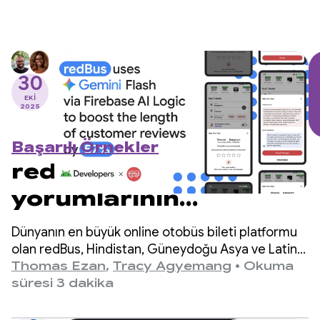
30
EKI
2025
Başarılı Örnekler
redBus, müşteri
yorumlarının
uzunluğunu %57
Dünyanın en büyük online otobüs bileti platformu
artırmak için Firebase
olan redBus, Hindistan, Güneydoğu Asya ve Latin
Amerika'da milyonlarca yolcuya hizmet veriyor.
Thomas Ezan
,
Tracy Agyemang
•
Okuma
AI Logic aracılığıyla
süresi 3 dakika
Gemini Flash'i