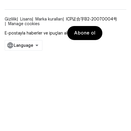
Gizlilik
Lisans
Marka kuralları
ICP证合字B2-20070004号
Manage cookies
Abone ol
E-postayla haberler ve ipuçları al