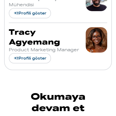
Mühendisi
read_more
Profili göster
Tracy
Agyemang
Product Marketing Manager
read_more
Profili göster
Okumaya
devam et