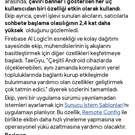
arasında,
çeviri banner'ı gösterilen her üç
kullanıcıdan biri özelliği etkin olarak kullandı
.
Ekip ayrıca, çeviri işlevi sunulan alıcıların, satıcılarla
sohbete başlama olasılığının 2,4 kat daha
yüksek
olduğunu gözlemledi.
Firebase AI Logic'in esnekliği ve kolay dağıtımı
sayesinde ekip, mühendislerinin iş akışlarını
basitleştirmek için diğer özellikleri keşfetmeye
başladı. TaeGyu, "Çeşitli Android cihazlarda
ölçeklenebilen, aynı zamanda komşuların yerel
topluluklarında bağlantı kurup etkileşimde
bulunmasına yardımcı olan özellikler geliştirmek
çok tatmin edici," diyerek sözlerini tamamladı.
Ekip, yeni bir uygulama sürümü yayınlamadan
istemleri ayarlamak için
Sunucu İstem Şablonları
'nı
uygulamayı planlıyor. Bu özellik,
Remote Config
ile
birlikte ekibin daha hızlı yineleme yapmasına ve
operasyonel yükü azaltmasına yardımcı olacaktır.