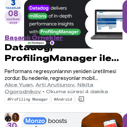
3
kullanıyor
YAZARLAR
08
HAZIRAN
2026
Başarılı Örnekler
Datadog,
ProfilingManager ile
milyonlarca ayrıntılı
Performans regresyonlarının yeniden üretilmesi
performans analizi
zordur. Bu nedenle, regresyonlar mobil
geliştiriciler için büyük bir performans sorunu
Alice Yuan
,
Arti Arutiunov
,
Nikita
sunuyor
oluşturur.
Ogorodnikov
•
Okuma süresi 4 dakika
#Profiling Manager
#Android
+1
30