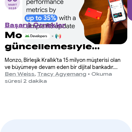
MART
2026
Başarılı Örnekler
Monzo, basit bir R8
güncellemesiyle
performans
Monzo, Birleşik Krallık'ta 15 milyon müşterisi olan
metriklerini% 35'e
ve büyümeye devam eden bir dijital bankadır.
Uygulama ölçeklendikçe mühendislik ekibi,
Ben Weiss
,
Tracy Agyemang
•
Okuma
kadar artırıyor
uygulama başlatma süresinin iyileştirilmesi
süresi 2 dakika
gereken kritik bir alan olduğunu belirledi ancak
bunun kod tabanlarında önemli değişiklikler
yapmayı gerektireceğinden endişelendi.