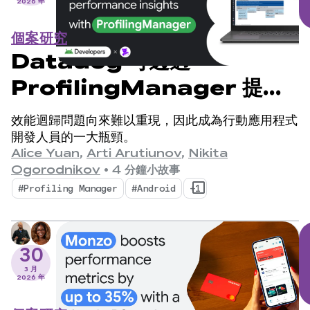
2026 年
個案研究
Datadog 可透過
ProfilingManager 提供
數百萬筆深入的效能洞察資料
效能迴歸問題向來難以重現，因此成為行動應用程式
開發人員的一大瓶頸。
Alice Yuan
,
Arti Arutiunov
,
Nikita
Ogorodnikov
•
4 分鐘小故事
#Profiling Manager
#Android
+1
30
3 月
2026 年