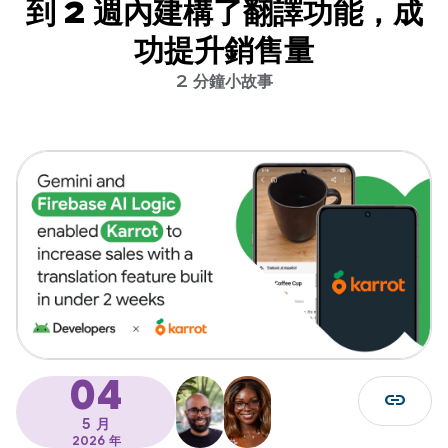
到 2 週內建構了翻譯功能，成
功提升銷售量
2 分鐘小故事
04
link
5 月
2026 年