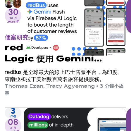
30
10 月
2025 年
個案研究
redBus 透過 Firebase AI
Logic 使用 Gemini
Flash，顧客評論長度提升
redBus 是全球最大的線上巴士售票平台，為印度、
57%
東南亞和拉丁美洲數百萬名旅客提供服務。
Thomas Ezan
,
Tracy Agyemang
•
3 分鐘小故
事
3
作者
08
6 月