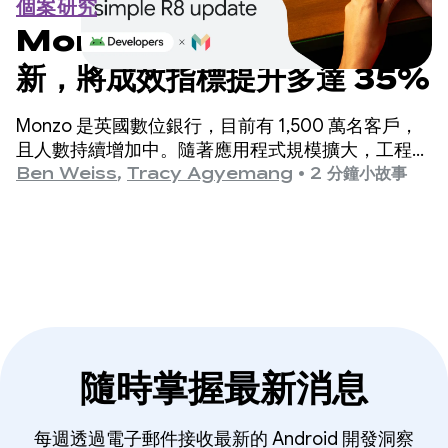
個案研究
Monzo 透過簡單的 R8 更
新，將成效指標提升多達 35%
Monzo 是英國數位銀行，目前有 1,500 萬名客戶，
且人數持續增加中。隨著應用程式規模擴大，工程團
隊發現應用程式啟動時間是需要改善的關鍵領域，但
Ben Weiss
,
Tracy Agyemang
•
2 分鐘小故事
擔心這會需要大幅變更程式碼。
隨時掌握最新消息
每週透過電子郵件接收最新的 Android 開發洞察