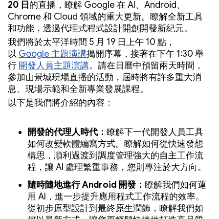
20 日
的直播，瞭解 Google 在 AI、Android、
Chrome 和 Cloud 領域的重大更新。瞭解全新工具
和功能，透過代理式程式設計開創開發新紀元。
我們將於太平洋時間 5 月 19 日上午 10 點，
以
Google 主題演講
揭開序幕，接著在下午 1:30 舉
行
開發人員主題演講
。請在日曆中預留兩天時間，
參加山景城現場直播的活動，屆時將有許多重大消
息、現場示範和全新專業發展課程。
以下是我們將介紹的內容：
開發的代理人時代：
瞭解下一代開發人員工具
如何改變軟體編寫方式。瞭解如何從快速發想
構思，順利過渡到調度管理強大的自主工作流
程，讓 AI 處理繁重事務，您則專注於大方向。
隨時隨地進行 Android 開發：
瞭解我們如何運
用 AI，進一步提升應用程式工作流程的效率。
從初步原型設計到最終原生潤飾，瞭解我們如