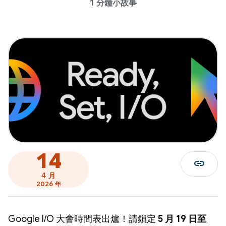
1 分鐘小故事
14
link
4 月
2026 年
Google I/O 大會時間表出爐！請鎖定
5 月 19 日至