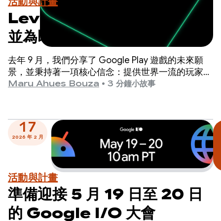
活動與計畫
Level Up：測試 Sidekick
並為即將到來的計畫里程碑做
好準備
去年 9 月，我們分享了 Google Play 遊戲的未來願
景，並秉持著一項核心信念：提供世界一流的玩家體
驗，是推動遊戲成功的最佳方式。
Maru Ahues Bouza
•
3 分鐘小故事
17
2026 年 2 月
活動與計畫
準備迎接 5 月 19 日至 20 日
的 Google I/O 大會