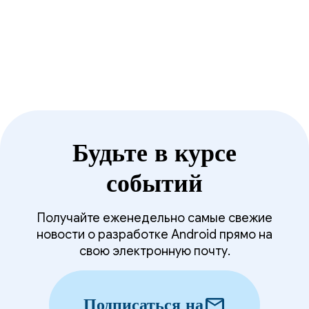
интеллекта и обновлениях продуктов компании,
от Gemini до Android, Chrome, Cloud и многого
другого.
Будьте в курсе
событий
Получайте еженедельно самые свежие
новости о разработке Android прямо на
свою электронную почту.
mail
Подписаться на