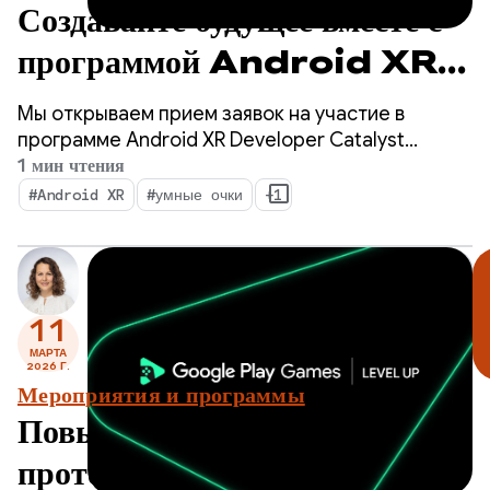
Создавайте будущее вместе с
программой Android XR
Developer Catalyst
Мы открываем прием заявок на участие в
Program — подайте заявку
программе Android XR Developer Catalyst
Program — специальной инициативе,
1 мин чтения
прямо сейчас!
направленной на ускорение разработки
#Android XR
#умные очки
+1
приложений Android XR, готовых к запуску в
течение следующего года.
11
МАРТА
2026 Г.
Мероприятия и программы
Повышение уровня:
протестируйте Sidekick и