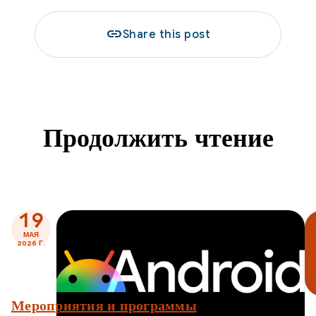
link
Share this post
Продолжить чтение
19
МАЯ
2026 Г.
Мероприятия и программы