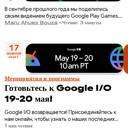
подготовьтесь к предстоящим
В сентябре прошлого года мы поделились
этапам программы.
своим видением будущего Google Play Games,
основанным на ключевом убеждении: лучший
Maru Ahues Bouza
•
Чтение: 3 минуты
способ обеспечить успех вашей игры — это
предоставить игрокам первоклассный опыт.
17
ФЕВРАЛЯ
2026 Г.
Мероприятия и программы
Готовьтесь к Google I/O
19-20 мая!
Google I/O возвращается! Присоединяйтесь к
нам онлайн, чтобы узнать о наших последних
достижениях в области искусственного
1 мин чтения