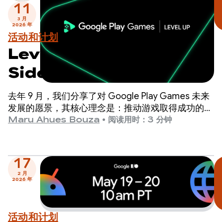
11
3 月
2026 年
活动和计划
Level Up：测试
Sidekick，为即将到来的计
划里程碑做好准备
去年 9 月，我们分享了对 Google Play Games 未来
发展的愿景，其核心理念是：推动游戏取得成功的最
佳方式是提供世界一流的玩家体验。
Maru Ahues Bouza
•
阅读用时：3 分钟
17
2 月
2026 年
活动和计划