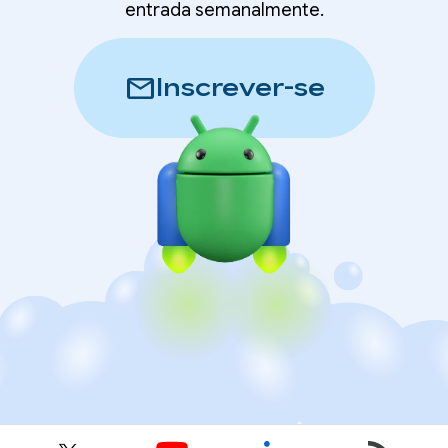
entrada semanalmente.
mail
Inscrever-se