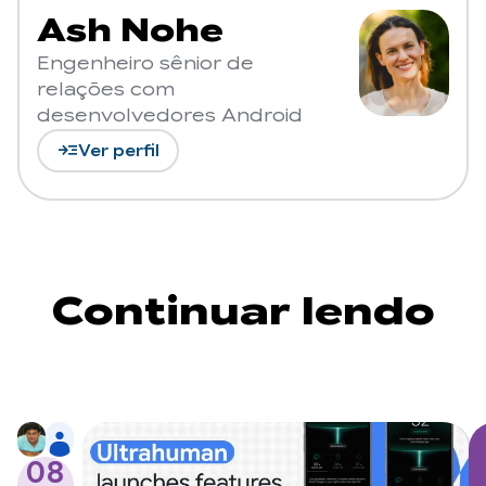
Ash Nohe
Engenheiro sênior de
relações com
desenvolvedores Android
read_more
Ver perfil
Continuar lendo
08