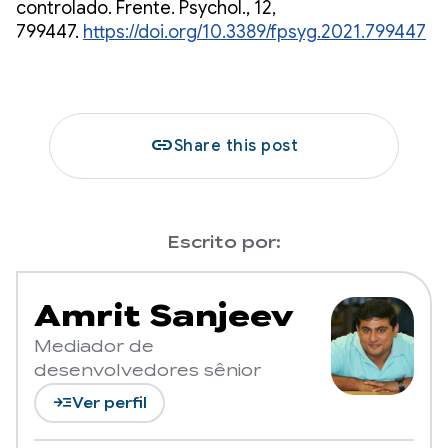
controlado. Frente. Psychol., 12,
799447.
https://doi.org/10.3389/fpsyg.2021.799447
link
Share this post
Escrito por:
Amrit Sanjeev
Mediador de
desenvolvedores sênior
read_more
Ver perfil