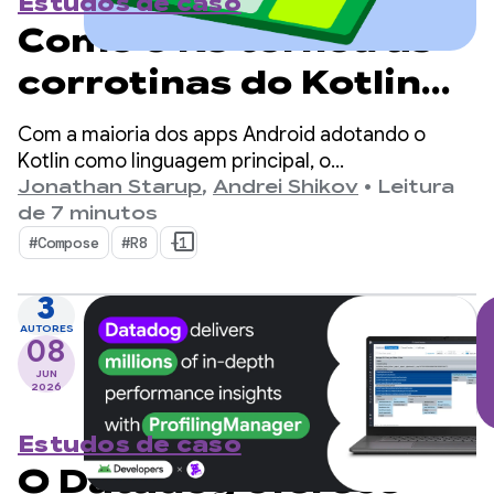
Estudos de caso
Como o R8 tornou as
corrotinas do Kotlin
no Android duas vezes
Com a maioria dos apps Android adotando o
mais rápidas
Kotlin como linguagem principal, o
kotlinx.coroutines se tornou um padrão de fato
Jonathan Starup
,
Andrei Shikov
•
Leitura
para programação assíncrona. A biblioteca
de 7 minutos
oferece uma maneira bem projetada e
#Compose
#R8
+1
estruturada de gerenciar fluxos simultâneos
nativos do Kotlin.
3
AUTORES
08
JUN
2026
Estudos de caso
O Datadog oferece