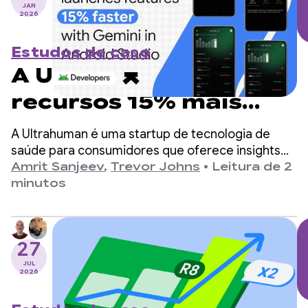
JAN
2026
Estudos de caso
A Ultrahuman lança
recursos 15% mais
rápido com o Gemini
A Ultrahuman é uma startup de tecnologia de
no Android Studio
saúde para consumidores que oferece insights
diários de bem-estar aos usuários com base em
Amrit Sanjeev
,
Trevor Johns
•
Leitura de 2
dados biométricos dos wearables da empresa,
minutos
como o RING Air e o monitor contínuo de glicose
(CGM) M1 Live.
27
JUL
2026