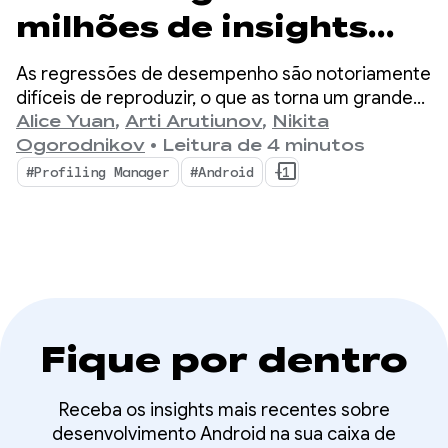
milhões de insights
detalhados de
As regressões de desempenho são notoriamente
performance com o
difíceis de reproduzir, o que as torna um grande
gargalo para desenvolvedores de dispositivos
Alice Yuan
,
Arti Arutiunov
,
Nikita
ProfilingManager
móveis.
Ogorodnikov
•
Leitura de 4 minutos
#Profiling Manager
#Android
+1
Fique por dentro
Receba os insights mais recentes sobre
desenvolvimento Android na sua caixa de