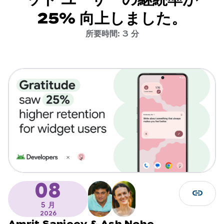
25% 向上しました。
所要時間: 3 分
08
link
5 月
2026