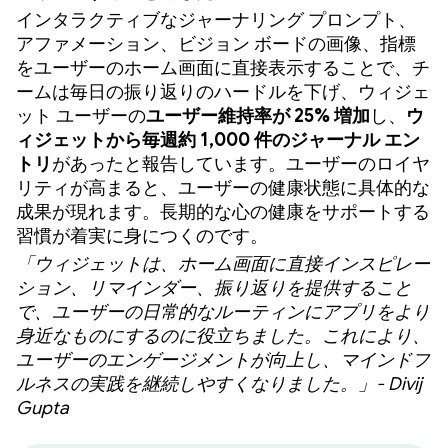
インタラクティブなジャーナリング プロンプト、
アファメーション、ビジョン ボードの画像、指標
をユーザーのホーム画面に直接表示することで、チ
ームは毎日の振り返りのハードルを下げ、ウィジェ
ット ユーザーの
ユーザー維持率が 25% 増加
し、
ウ
ィジェットから毎週約 1,000 件のジャーナル エン
トリ
があったと報告しています。ユーザーのロイヤ
リティが高まると、ユーザーの健康状態に具体的な
成果が現れます。長期的な心の健康をサポートする
習慣が着実に身につくのです。
「ウィジェットは、ホーム画面に直接インスピレー
ション、リマインダー、振り返りを提供すること
で、ユーザーの日常的なルーティンにアプリをより
身近なものにするのに役立ちました。これにより、
ユーザーのエンゲージメントが向上し、マインドフ
ルネスの実践を継続しやすくなりました。」- Divij
Gupta