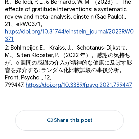
R.、Bellodi, P. L., & Bernardo, W. M. （2023）。The
effects of gratitude interventions: a systematic
review and meta-analysis. einstein (Sao Paulo).,
21、eRW0371。
https://doi.org/10.31744/einstein_journal/2023RW0
371
2: Bohlmeijer, E.、Kraiss, J.、Schotanus-Dijkstra,
M.、& ten Klooster, P. （2022 年）。感謝の気持ち
が、6 週間の感謝の介入が精神的な健康に及ぼす影
響を媒介する: ランダム化比較試験の事後分析。
Front. Psychol., 12,
799447.
https://doi.org/10.3389/fpsyg.2021.799447
link
Share this post