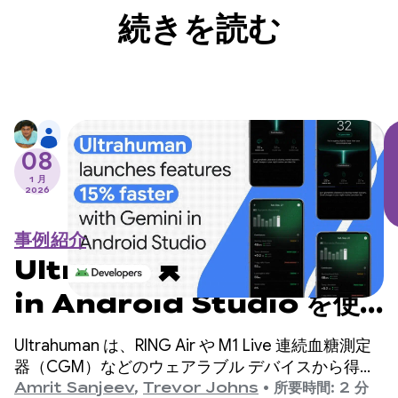
続きを読む
08
1 月
2026
事例紹介
Ultrahuman は Gemini
in Android Studio を使
用して機能を 15% 早くリリ
Ultrahuman は、RING Air や M1 Live 連続血糖測定
ース
器（CGM）などのウェアラブル デバイスから得ら
れた生体認証データに基づいて、ユーザーに毎日の
Amrit Sanjeev
,
Trevor Johns
•
所要時間: 2 分