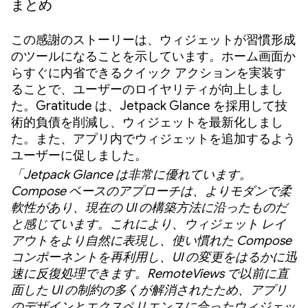
まとめ
この感謝のストーリーは、ウィジェットが習慣形成
のツールになることを示しています。ホーム画面か
らすぐに内省できるクイック アクションを実装す
ることで、ユーザーのロイヤリティが向上しまし
た。Gratitude は、Jetpack Glance を採用して技
術的負債を削減し、ウィジェットを最新化しまし
た。また、アプリ内でウィジェットを追加するよう
ユーザーに促しました。
「Jetpack Glance は非常に優れています。
Compose ベースのアプローチは、よりモダンで柔
軟性があり、現在の UI の構築方法に沿ったものだ
と感じています。これにより、ウィジェット レイ
アウトをより自然に表現し、使い慣れた Compose
コンポーネントを再利用し、UI の変更をはるかに迅
速に反復処理できます。RemoteViews で以前に直
面した UI の制約の多くが解消されたため、アプリ
のデザインとエクスペリエンスに合ったウィジェッ