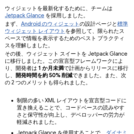
ウィジェットを最新化するために、チームは
Jetpack Glance
を採用しました。
まず、
Android のウィジェット
の設計ページと
標準
ウィジェット レイアウト
を参照して、限られたス
ペースで情報を表示するためのベスト プラクティ
スを理解しました。
その後、ウィジェット スイートを Jetpack Glance
に移行しました。この宣言型フレームワークによ
り、開発者は
1 か月未満
で計画からリリースに移行
し、
開発時間を約 50% 削減
できました。また、次
の 2 つのメリットも得られました。
制限の多い XML レイアウトを宣言型コードに
置き換えることで、コードベースの読みやす
さと保守性が向上し、デベロッパーの労力が
軽減されました。
Jetpack Glance を使用することで、
ダイナミ