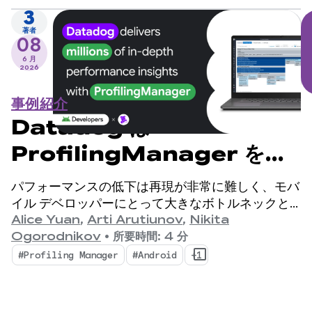
3
著者
08
6 月
2026
事例紹介
Datadog は
ProfilingManager を使
用して数百万件の詳細なパフ
パフォーマンスの低下は再現が非常に難しく、モバ
ォーマンス分析情報を提供し
イル デベロッパーにとって大きなボトルネックと
なっています。
Alice Yuan
,
Arti Arutiunov
,
Nikita
ます
Ogorodnikov
•
所要時間: 4 分
#Profiling Manager
#Android
+1