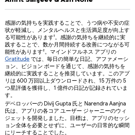
Amrit Sanjeev
&
Ash Nohe
感謝の気持ちを実践することで、うつ病や不安の症
状が軽減し、メンタルヘルスと生活満足度が向上す
る可能性があります¹。感謝の気持ちを継続的に実
践することで、数か月間持続する改善につながる可
能性があります²。マインドフルネス アプリの
Gratitude
では、毎日の簡単な日記、アファメーシ
ョン、ビジョン ボードを通じて、感謝の気持ちを
継続的に実践することを推奨しています。このアプ
リは 600 万回以上ダウンロードされ、15 万件の 5
つ星評価を獲得し、1 億件の日記が記録されていま
す。
デベロッパーの Divij Gupta 氏と Narendra Aanjna
氏は、アプリの各コア ユーザー ジャーニーのウィ
ジェットを開発しました。目標は、アプリのセッシ
ョン全体を必要とせずに、ユーザーの日常的な瞬間
にリーチすることでした。