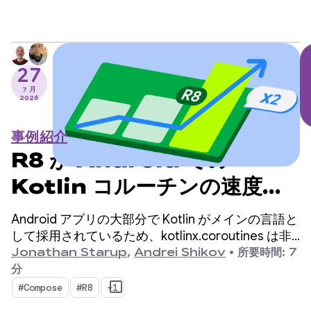
健康状態に関する分析情報を提供する消費者向けヘ
ルステック スタートアップです。
27
7 月
2026
事例紹介
R8 が Android での
Kotlin コルーチンの速度を
2 倍にした方法
Android アプリの大部分で Kotlin がメインの言語と
して採用されているため、kotlinx.coroutines は非
同期プログラミングの事実上の標準となっていま
Jonathan Starup
,
Andrei Shikov
•
所要時間: 7
す。このライブラリは、Kotlin ネイティブの同時実
分
行フローを管理するための、適切に設計された構造
#Compose
#R8
+1
化された方法を提供します。