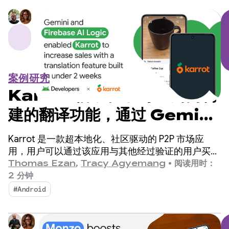
案例研究
Karrot 借助在不到 2 周内构
建的翻译功能，通过 Gemini
和 Firebase AI Logic 提
Karrot 是一款超本地化、社区驱动的 P2P 市场应
高了销量
用，用户可以通过该应用与其他经过验证的用户买卖
和交易商品。自 2015 年在韩国推出以来，该平台已
Thomas Ezan
,
Tracy Agyemang
•
阅读用时：
扩展到全球市场，注册用户超过 4,300 万。
2 分钟
#Android