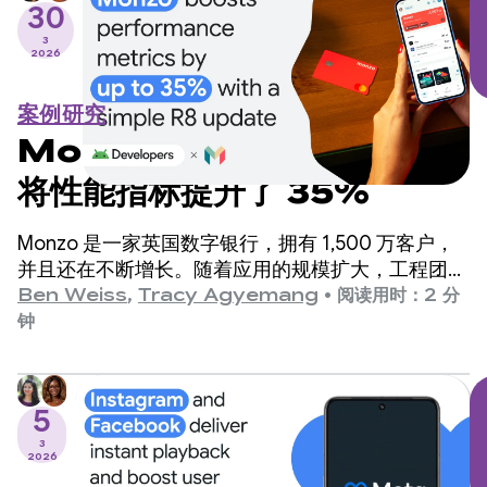
30
3
2026
案例研究
Monzo 通过简单的 R8 更新
将性能指标提升了 35%
Monzo 是一家英国数字银行，拥有 1,500 万客户，
并且还在不断增长。随着应用的规模扩大，工程团队
发现应用启动时间是一个需要改进的关键领域，但担
Ben Weiss
,
Tracy Agyemang
•
阅读用时：2 分
心这需要对代码库进行重大更改。
钟
5
3
2026