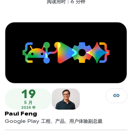
阅读用时：6 分钟
19
link
5 月
2026 年
Paul Feng
Google Play 工程、产品、用户体验副总裁