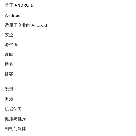
关于 ANDROID
Android
适用于企业的 Android
安全
源代码
新闻
博客
播客
发现
游戏
机器学习
健康与健身
相机与媒体