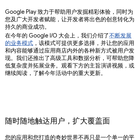
Google Play 致力于帮助用户发掘精彩体验，同时为
您及广大开发者赋能，让开发者将出色的创意转化为
持久的商业成功。
在今年的 Google I/O 大会上，我们介绍了
不断发展
的业务模式
，该模式可提供更多选择，并让您的应用
和内容能够通过应用商店内外的各种新方式被用户发
现。我们还推出了高级工具和数据分析，可帮助您降
低复杂度并拓展业务。观看下方的主旨演讲视频，或
继续阅读，了解今年活动中的重大更新。
随时随地触达用户，扩大覆盖面
您的应用和您打造的奇妙世界不再只是一个单一的平