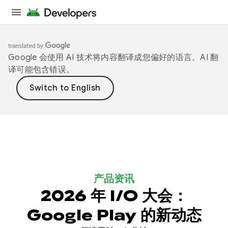
Google 会使用 AI 技术将内容翻译成您偏好的语言。AI 翻
译可能包含错误。
产品资讯
2026 年 I/O 大会：
Google Play 的新动态