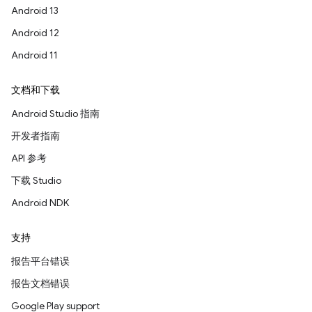
Android 13
Android 12
Android 11
文档和下载
Android Studio 指南
开发者指南
API 参考
下载 Studio
Android NDK
支持
报告平台错误
报告文档错误
Google Play support