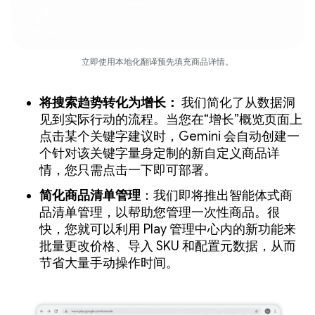
立即使用本地化翻译预先填充商品详情。
将搜索趋势转化为增长：
我们简化了从数据洞
见到实际行动的流程。当您在“增长”概览页面上
点击某个关键字建议时，Gemini 会自动创建一
个针对该关键字量身定制的新自定义商品详
情，您只需点击一下即可部署。
简化商品清单管理
：我们即将推出智能体式商
品清单管理，以帮助您管理一次性商品。很
快，您就可以利用 Play 管理中心内的新功能来
批量更改价格、导入 SKU 和配置元数据，从而
节省大量手动操作时间。