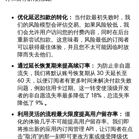
优化延迟扣款的转化：
当付款最初失败时，我
们的风险模型会评估交易。如果风险较低，我
们会允许用户访问您的付费内容，同时在后台
重新尝试扣款。这意味着，风险最低的订阅者
可以获得最佳体验，并且您不太可能因临时故
障而失去他们。
通过延长恢复期来提高续订率：
为防止非自愿
流失，我们将默认账号恢复期从 30 天延长至
60 天，以便订阅者有更多时间来解决付款失败
问题，例如信用卡过期。这一转变使顶级开发
者的非自愿流失率最多降低了 18%，总流失率
降低了 9%
。
利用灵活的流程最大限度提高用户留存率：
僵
化的体验几乎不可能提高用户留存率。我们即
将推出新的应用内订阅管理 API，让订阅者在点
击“取消”的那一刻即可更改方案或接受降级优