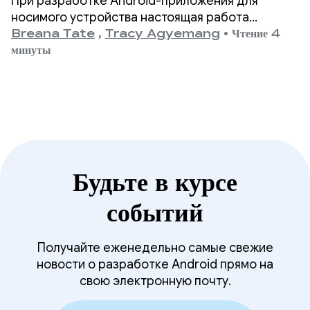
При разработке Android-приложения для
блокировки экрана более чем
носимого устройства настоящая работа
начинается, когда экран выключается.
Breana Tate
,
Tracy Agyemang
•
Чтение 4
на 90%.
минуты
Будьте в курсе
событий
Получайте еженедельно самые свежие
новости о разработке Android прямо на
свою электронную почту.