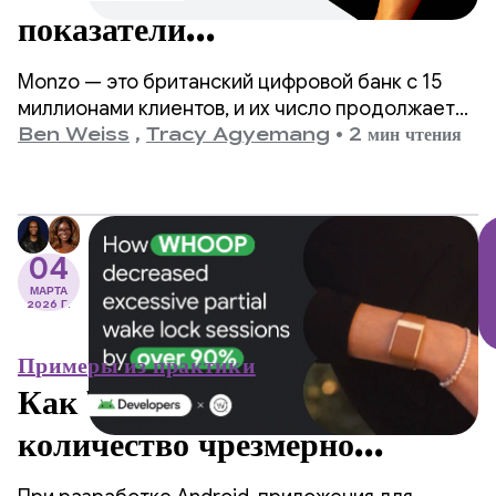
показатели
производительности до 35%
Monzo — это британский цифровой банк с 15
благодаря простому
миллионами клиентов, и их число продолжает
расти. По мере масштабирования приложения
Ben Weiss
,
Tracy Agyemang
•
2 мин чтения
обновлению до R8.
команда разработчиков определила время
запуска приложения как критическую область
для улучшения, но опасалась, что это потребует
значительных изменений в коде.
04
МАРТА
2026 Г.
Примеры из практики
Как WHOOP сократил
количество чрезмерно
частичных сеансов