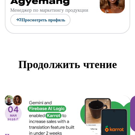
Agyemang
Менеджер по маркетингу продукции
read_more
Просмотреть профиль
Продолжить чтение
04
МАЯ
2026 Г.