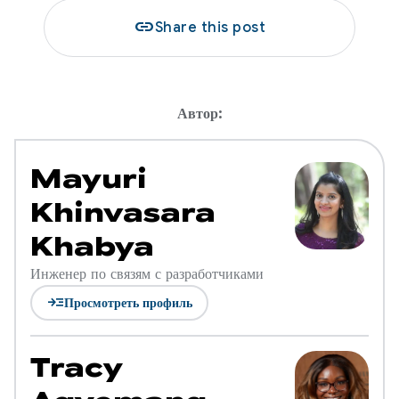
link
Share this post
Автор:
Mayuri
Khinvasara
Khabya
Инженер по связям с разработчиками
read_more
Просмотреть профиль
Tracy