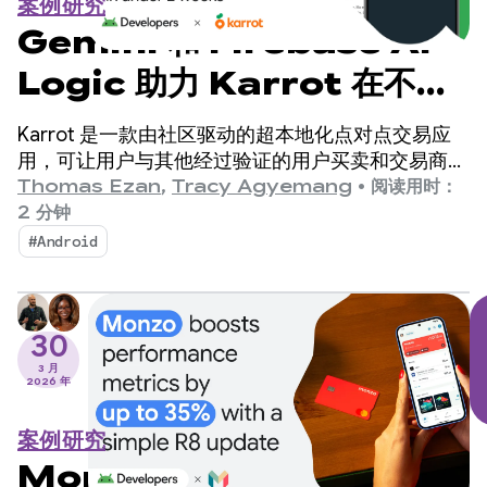
案例研究
Gemini 和 Firebase AI
Logic 助力 Karrot 在不到
2 周的时间内打造出翻译功
Karrot 是一款由社区驱动的超本地化点对点交易应
能，从而提高销售额
用，可让用户与其他经过验证的用户买卖和交易商
品。自 2015 年在韩国推出以来，该平台已扩展到全
Thomas Ezan
,
Tracy Agyemang
•
阅读用时：
球市场，累计注册用户超过 4,300 万。
2 分钟
#Android
30
3 月
2026 年
案例研究
Monzo 通过简单的 R8 更新