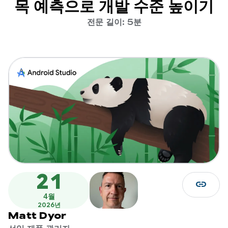
목 예측으로 개발 수준 높이기
전문 길이: 5분
21
link
4월
2026년
Matt Dyor