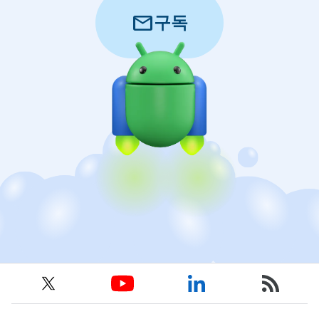
mail
구독