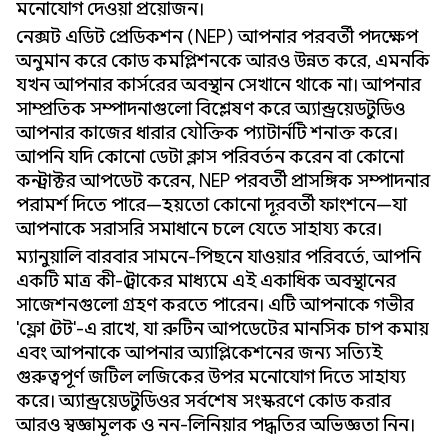
মনোযোগ দেওয়া প্রয়োজন।
নেক্সট এডিট প্রেডিকশন (NEP) আপনার পরবর্তী পদক্ষেপ
অনুমান করে কোড কমপ্লিশনকে আরও উন্নত করে, এমনকি
যখন আপনার কার্সরের অবস্থান সেখানে থাকে না। আপনার
সাম্প্রতিক সম্পাদনাগুলো বিশ্লেষণ করে অ্যান্ড্রয়েড স্টুডিও
আপনার কাজের ধারার যৌক্তিক প্যাটার্নটি শনাক্ত করে।
আপনি যদি কোনো ডেটা ক্লাস পরিবর্তন করেন বা কোনো
কনস্ট্রাক্টর আপডেট করেন, NEP পরবর্তী প্রাসঙ্গিক সম্পাদনার
পরামর্শ দিতে পারে—হয়তো কোনো দূরবর্তী ফাংশনে—যা
আপনাকে সরাসরি সমাধানে চলে যেতে সাহায্য করে।
ম্যানুয়ালি বারবার সামনে-পিছনে যাওয়ার পরিবর্তে, আপনি
একটি মাত্র কী-স্ট্রোকের মাধ্যমে এই একাধিক অবস্থানের
সাজেশনগুলো গ্রহণ করতে পারেন। এটি আপনাকে গভীর
'ফ্লো স্টেট'-এ রাখে, যা রুটিন আপডেটের মানসিক চাপ কমায়
এবং আপনাকে আপনার অ্যাপ্লিকেশনের জন্য সত্যিই
গুরুত্বপূর্ণ জটিল লজিকের উপর মনোযোগ দিতে সাহায্য
করে। অ্যান্ড্রয়েড স্টুডিওর সর্বশেষ সংস্করণে কোড করার
আরও স্বজ্ঞামূলক ও নন-লিনিয়ার পদ্ধতির অভিজ্ঞতা নিন।