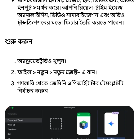
মাল্টিমোডাল প্রসেসিং:
টেক্সট, ছবি, ভিডিও এবং অডিও
ইনপুট সমর্থন করে। আপনি রিয়েল-টাইম ইমেজ
অ্যানালাইসিস, ভিডিও সামারাইজেশন এবং অডিও
ট্রান্সক্রিপশনের মতো ফিচার তৈরি করতে পারেন।
শুরু করুন
অ্যান্ড্রয়েড স্টুডিও খুলুন।
ফাইল > নতুন > নতুন প্রজেক্ট-
এ যান।
গ্যালারি থেকে জেমিনি এপিআই স্টার্টার টেমপ্লেটটি
নির্বাচন করুন।