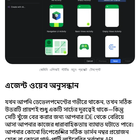
জেমিনি এপিআই স্টার্টার নতুন প্রজেক্ট টেমপ্লেট
এজেন্ট ওয়েব অনুসন্ধান
যখন আপনি ডেভেলপমেন্টের গভীরে থাকেন, তখন সঠিক
উত্তরটি প্রায়শই শুধু একটি সার্চের দূরত্বেই থাকে—কিন্তু
সেটি খুঁজে বের করার জন্য আপনার IDE থেকে বেরিয়ে
আসা আপনার কাজের ধারাবাহিকতায় ব্যাঘাত ঘটাতে পারে।
আপনার কোনো ডিপেন্ডেন্সির সঠিক ভার্সন নম্বর প্রয়োজন
হোক বা কোনো থার্ড-পার্টি লাইব্রেরির সর্বশেষ API