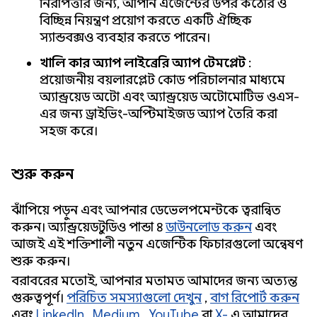
নিরাপত্তার জন্য, আপনি এজেন্টের উপর কঠোর ও
বিচ্ছিন্ন নিয়ন্ত্রণ প্রয়োগ করতে একটি ঐচ্ছিক
স্যান্ডবক্সও ব্যবহার করতে পারেন।
খালি কার অ্যাপ লাইব্রেরি অ্যাপ টেমপ্লেট
:
প্রয়োজনীয় বয়লারপ্লেট কোড পরিচালনার মাধ্যমে
অ্যান্ড্রয়েড অটো এবং অ্যান্ড্রয়েড অটোমোটিভ ওএস-
এর জন্য ড্রাইভিং-অপ্টিমাইজড অ্যাপ তৈরি করা
সহজ করে।
শুরু করুন
ঝাঁপিয়ে পড়ুন এবং আপনার ডেভেলপমেন্টকে ত্বরান্বিত
করুন। অ্যান্ড্রয়েড স্টুডিও পান্ডা ৪
ডাউনলোড করুন
এবং
আজই এই শক্তিশালী নতুন এজেন্টিক ফিচারগুলো অন্বেষণ
শুরু করুন।
বরাবরের মতোই, আপনার মতামত আমাদের জন্য অত্যন্ত
গুরুত্বপূর্ণ।
পরিচিত সমস্যাগুলো দেখুন
,
বাগ রিপোর্ট করুন
এবং
LinkedIn
,
Medium
,
YouTube
বা
X-
এ আমাদের