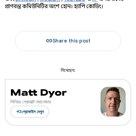
প্রাণবন্ত কমিউনিটির অংশ হোন। হ্যাপি কোডিং।
link
Share this post
লিখেছেন:
Matt Dyor
সিনিয়র প্রোডাক্ট ম্যানেজার
read_more
প্রোফাইল দেখুন