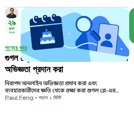
২৯
জুলাই
২০২৬
পণ্যের খবর
গুগল প্লে-তে আরও নিরাপদ ও বয়সোপযোগী
অভিজ্ঞতা প্রদান করা
নিরাপদ অনলাইন অভিজ্ঞতা প্রদান করা এবং
ব্যবহারকারীদের ক্ষতি থেকে রক্ষা করা গুগল প্লে-এর
সর্বোচ্চ অগ্রাধিকার।
Paul Feng
•
পড়তে ২ মিনিট