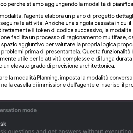
 Ecco perché stiamo aggiungendo la modalità di pianific
 modalità, l'agente elabora un piano di progetto dettag
seguire le attività. Anziché una singola passata in cui i
irettamente il token di codice successivo, la modalità 
zione facilita un processo di ragionamento multifase, 
e spazio aggiuntivo per valutare la propria logica prop
i problemi prima di presentartela. Questa funzionalità 
rmente utile per le attività complesse e di lunga durata
o un elevato grado di precisione architettonica.
zzare la modalità Planning, imposta la modalità convers
 nella casella di immissione dell'agente e inserisci il p