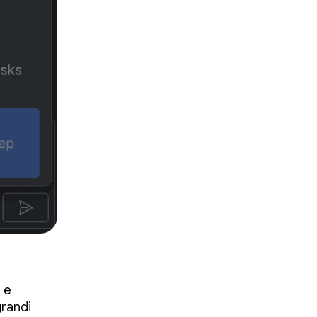
a e
grandi