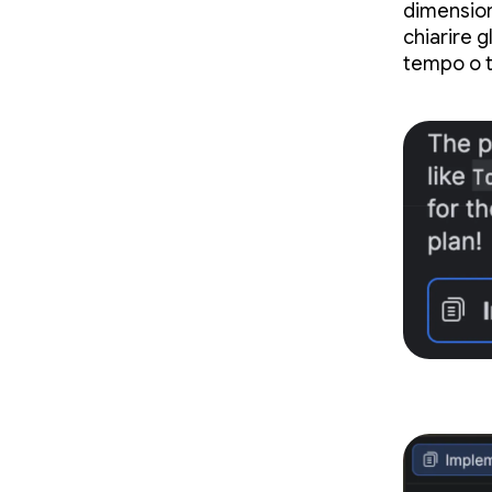
dimensioni
chiarire g
tempo o t