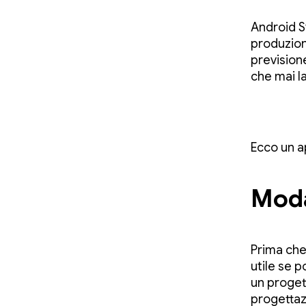
Android S
produzion
prevision
che mai la
Ecco un a
Moda
Prima che 
utile se 
un proget
progettazi