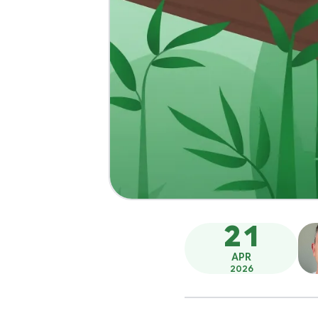
21
APR
2026