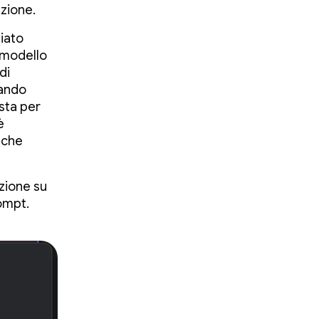
azione.
liato
l modello
di
dando
osta per
è
 che
azione su
rompt.