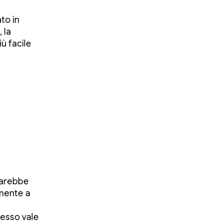
to in
 la
ù facile
 sarebbe
amente a
tesso vale