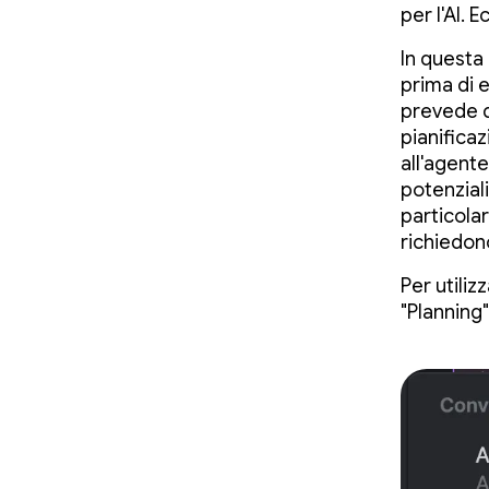
per l'AI.
In questa
prima di e
prevede d
pianifica
all'agent
potenzial
particola
richiedon
Per utili
"Planning"