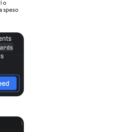
i o
ia speso