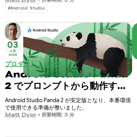
は、AI を活用したワークフローをさらに細かく制御
Matt Dyor
•
所要時間: 3 分
し、カスタマイズできるようになり、高品質の
#Android Studio
Android アプリをこれまで以上に簡単に構築できる
ようになります。
03
3 月
2026
プロダクト ニュース
Android Studio Panda
2 でプロンプトから動作する
プロトタイプを作成する
Android Studio Panda 2 が安定版となり、本番環境
で使用できる準備が整いました。
Matt Dyor
•
所要時間: 3 分