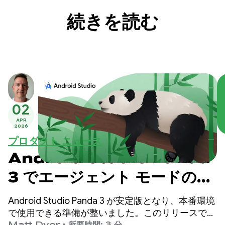
続きを読む
02
APR
2026
プロダクト ニュース
Android Studio Panda
3 でエージェント モードのガ
イダンスと制御を強化
Android Studio Panda 3 が安定版となり、本番環境
で使用できる準備が整いました。このリリースで