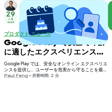
29
7 月
2026
プロダクト ニュース
Google Play で安全で年齢
に適したエクスペリエンスを
提供
Google Play では、安全なオンライン エクスペリエ
ンスを提供し、ユーザーを危害から守ることを最優
先事項としています。
Paul Feng
•
所要時間: 2 分