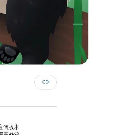
link
。這個版本
構高品質