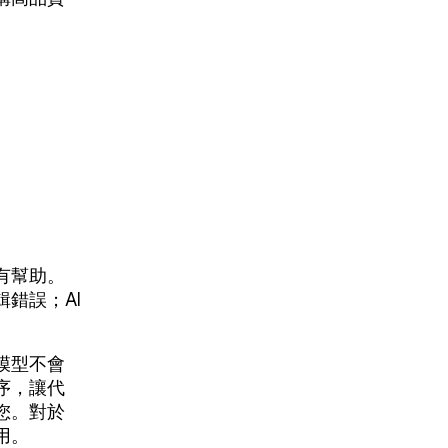
有幫助。
錯誤；AI
模型不會
序，讓代
您。對於
用。