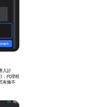
導入計
)，代理程
式有條不