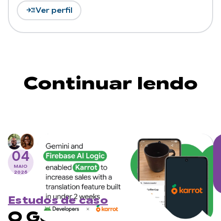
read_more
Ver perfil
Continuar lendo
04
MAIO
2026
Estudos de caso
O Gemini e o Firebase