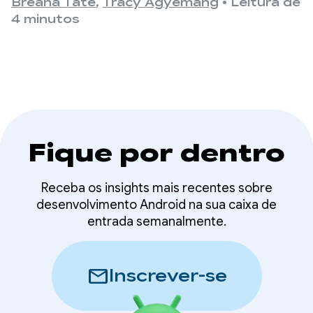
é desligada.
Breana Tate
,
Tracy Agyemang
•
Leitura de
lock parcial
4 minutos
Fique por dentro
Receba os insights mais recentes sobre
desenvolvimento Android na sua caixa de
entrada semanalmente.
mail
Inscrever-se