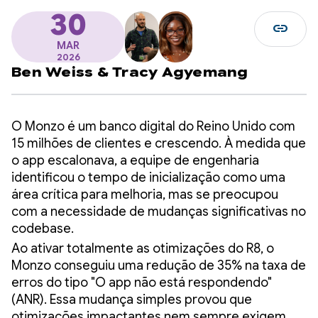
30
link
MAR
2026
Ben Weiss
&
Tracy Agyemang
O Monzo é um banco digital do Reino Unido com
15 milhões de clientes e crescendo. À medida que
o app escalonava, a equipe de engenharia
identificou o tempo de inicialização como uma
área crítica para melhoria, mas se preocupou
com a necessidade de mudanças significativas no
codebase.
Ao ativar totalmente as otimizações do R8, o
Monzo conseguiu uma redução de 35% na taxa de
erros do tipo "O app não está respondendo"
(ANR). Essa mudança simples provou que
otimizações impactantes nem sempre exigem