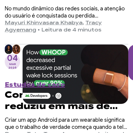
reprodução
No mundo dinâmico das redes sociais, a atenção
instantânea e
do usuário é conquistada ou perdida
rapidamente. Os apps da Meta (Facebook e
Mayuri Khinvasara Khabya
,
Tracy
aumentam o
Instagram) estão entre as maiores plataformas
Agyemang
•
Leitura de 4 minutos
sociais do mundo e atendem a bilhões de
engajamento do
usuários em todo o mundo.
usuário com o Media3
04
PreloadManager
MAR
2026
Estudos de caso
Como a WHOOP
reduziu em mais de
90% as sessões
Criar um app Android para um wearable significa
excessivas de wake
que o trabalho de verdade começa quando a tela