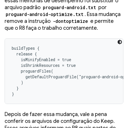
essas melhorias de desempenho foi substituir o
arquivo padrão
proguard-android.txt
por
proguard-android-optimize.txt
. Essa mudança
remove a instrução
-dontoptimize
e permite
que o R8 faça o trabalho corretamente.
buildTypes {

  release {

    isMinifyEnabled = true

    isShrinkResources = true

    proguardFiles(

      getDefaultProguardFile("proguard-android-opt
    )

  }

}
Depois de fazer essa mudança, vale a pena
conferir os arquivos de configuração do Keep.
Esses arquivos informam ao R8 quais partes do