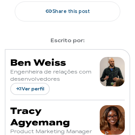
link
Share this post
Escrito por:
Ben Weiss
Engenheira de relações com
desenvolvedores
read_more
Ver perfil
Tracy
Agyemang
Product Marketing Manager