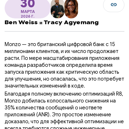
30
link
МАРТА
2026 Г.
Ben Weiss
и
Tracy Agyemang
Monzo — это британский цифровой банк с 15
миллионами клиентов, и их число продолжает
расти. По мере масштабирования приложения
команда разработчиков определила время
запуска приложения как критическую область
для улучшения, но опасалась, что это потребует
значительных изменений в коде.
Благодаря полному включению оптимизаций R8,
Monzo добилась колоссального снижения на
35% количества сообщений о неответе
приложений (ANR). Это простое изменение
доказало, что для эффективной оптимизации не
всегда требуются сложные инженерные