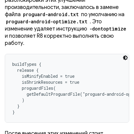
производительности, заключалось в замене
файла
proguard-android.txt
по умолчанию на
proguard-android-optimize.txt
. Это
изменение удаляет инструкцию
-dontoptimize
и позволяет R8 корректно выполнять свою
работу.
buildTypes {

  release {

    isMinifyEnabled = true

    isShrinkResources = true

    proguardFiles(

      getDefaultProguardFile("proguard-android-opt
    )

  }

}
После внесения этих изменений стоит