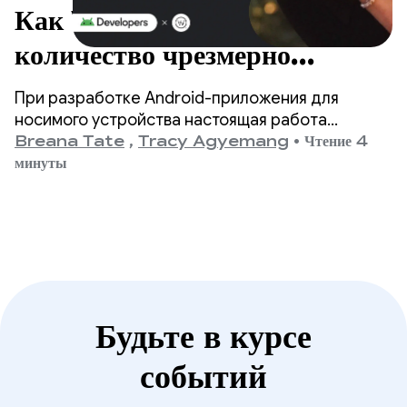
Как WHOOP сократил
количество чрезмерно
частичных сеансов
При разработке Android-приложения для
блокировки экрана более чем
носимого устройства настоящая работа
начинается, когда экран выключается.
Breana Tate
,
Tracy Agyemang
•
Чтение 4
на 90%.
минуты
Будьте в курсе
событий