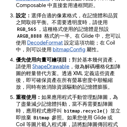
Composable 中直接套用邊框間距。
設定：
選擇合適的像素格式，在記憶體和品質
之間取得平衡。不需要透明度時，請使用
RGB_565
，這種格式使用的記憶體是預設
ARGB_8888
格式的一半。在 Glide 中，您可以
使用
DecodeFormat
設定這項功能；在 Coil
中，則可以使用
bitmapConfig
屬性。
優先使用向量可繪項目：
對於基本幾何資產，
請使用
ShapeDrawable
，做為解碼柵格化點陣
圖的輕量替代方案。透過 XML 定義這些資產
後，即可確保資產在所有螢幕密度中順暢縮
放，同時有效消除資源驅動的記憶體膨脹。
重複使用：
如果應用程式手動管理點陣圖，為
了盡量減少記憶體抖動，當不再需要點陣圖
時，應用程式應呼叫
bitmap.recycle()
並立
即捨棄
Bitmap
參照。如果您使用 Glide 或
Coil 等圖片載入程式庫，請將點陣圖傳回程式