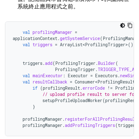
系統終止應用程式之前。
val
profilingManager
=
applicationContext
.
getSystemService
(
ProfilingManag
val
triggers
=
ArrayList<ProfilingTrigger>
()
triggers
.
add
(
ProfilingTrigger
.
Builder
(
ProfilingTrigger
.
TRIGGER_TYPE_AN
val
mainExecutor
:
Executor
=
Executors
.
newSing
val
resultCallback
=
Consumer<ProfilingResult>
if
(
profilingResult
.
errorCode
!=
Profiling
// upload profile result to server for
setupProfileUploadWorker
(
profilingResu
}
profilingManager
.
registerForAllProfilingResult
profilingManager
.
addProfilingTriggers
(
triggers