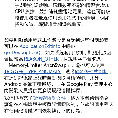
乎即時的暖啟動。這種效率不彰的情況會增加
CPU 負擔，並加速耗盡電池電量。這也可能破
壞使用者在最近使用應用程式中的情境，例如
捲動位置、導覽堆疊和遊戲進度。
如要判斷應用程式工作階段是否受到這些限制影響，
可以在
ApplicationExitInfo
中呼叫
getDescription()
。如果系統套用限制，則結束原因
會回報為
REASON_OTHER
，且說明字串會包含
「MemoryLimiter:AnonSwap」。您也可以使用
TRIGGER_TYPE_ANOMALY
，透過
觸發條件式剖析
，
在達到記憶體上限時自動擷取堆積傾印。此外，
Android 團隊正積極努力，在 Google Play 管理中心
向開發人員提供更多現場記憶體指標。
我們也擴充了
記憶體限制文件
，納入本機偵錯指令，
讓您在本機環境中模擬記憶體限制，並驗證應用程式
在任何記憶體限制強制執行下的行為。