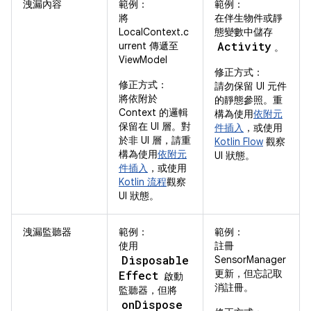
洩漏內容
範例：
範例：
將
在伴生物件或靜
LocalContext.c
態變數中儲存
Activity
urrent 傳遞至
。
ViewModel
修正方式：
修正方式：
請勿保留 UI 元件
將依附於
的靜態參照。重
Context 的邏輯
構為使用
依附元
保留在 UI 層。對
件插入
，或使用
於非 UI 層，請重
Kotlin Flow
觀察
構為使用
依附元
UI 狀態。
件插入
，或使用
Kotlin 流程
觀察
UI 狀態。
洩漏監聽器
範例：
範例：
使用
註冊
Disposable
SensorManager
更新，但忘記取
Effect
啟動
消註冊。
監聽器，但將
onDispose