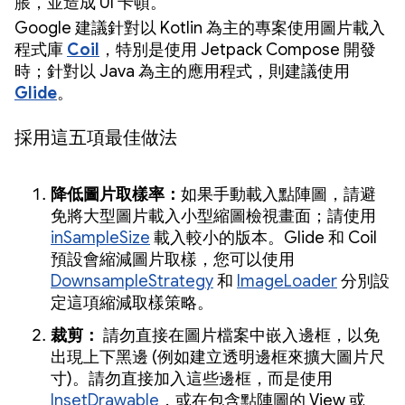
脹，並造成 UI 卡頓。
Google 建議針對以 Kotlin 為主的專案使用圖片載入
程式庫
Coil
，特別是使用 Jetpack Compose 開發
時；針對以 Java 為主的應用程式，則建議使用
Glide
。
採用這五項最佳做法
降低圖片取樣率：
如果手動載入點陣圖，請避
免將大型圖片載入小型縮圖檢視畫面；請使用
inSampleSize
載入較小的版本。Glide 和 Coil
預設會縮減圖片取樣，您可以使用
DownsampleStrategy
和
ImageLoader
分別設
定這項縮減取樣策略。
裁剪：
請勿直接在圖片檔案中嵌入邊框，以免
出現上下黑邊 (例如建立透明邊框來擴大圖片尺
寸)。請勿直接加入這些邊框，而是使用
InsetDrawable
，或在包含點陣圖的 View 或