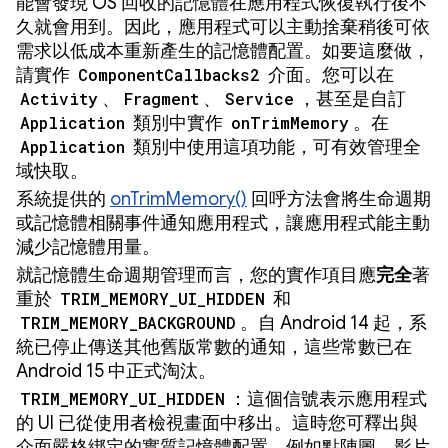
能會發現 OS 回收的記憶體在應用程式恢復執行後不
久就會用到。因此，應用程式可以主動捨棄稍後可依
需求以低成本重新產生的記憶體配置。如要這麼做，
請實作
ComponentCallbacks2
介面。您可以在
Activity
、
Fragment
、
Service
，甚至是自訂
Application
類別中實作
onTrimMemory
。在
Application
類別中使用這項功能，可有效管理全
域快取。
系統提供的
onTrimMemory()
回呼方法會將生命週期
或記憶體相關事件通知應用程式，讓應用程式能主動
減少記憶體用量。
就記憶體生命週期管理而言，您的實作項目應
完全
著
重於
TRIM_MEMORY_UI_HIDDEN
和
TRIM_MEMORY_BACKGROUND
。自 Android 14 起，系
統已停止傳送其他舊版常數的通知，這些常數已在
Android 15 中正式淘汰。
TRIM_MEMORY_UI_HIDDEN
：這個信號表示應用程式
的 UI 已從使用者檢視畫面中移出。這時您可釋出與
介面嚴格綁定的實質記憶體配置，例如點陣圖、影片