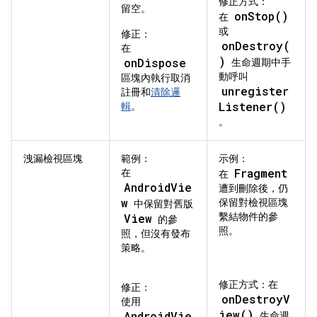
修正方式：
留空。
onStop()
在
或
修正：
onDestroy(
在
)
onDispose
生命週期中手
動呼叫
區塊內執行取消
unregister
註冊和
清除邏
Listener()
輯
。
。
洩漏檢視區塊
範例：
示例：
Fragment
在
在
AndroidVie
遭到刪除後，仍
w
保留對檢視區塊
中保留對舊版
繫結物件的參
View
的參
照。
照，但沒有發布
策略。
修正方式：在
修正：
onDestroyV
使用
iew()
AndroidVie
生命週