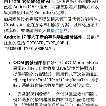
用
ProfilingManager API
。這項進階可觀測性 API
已在 Android 15 中推出，可讓您以程式輔助方式收
集實際使用者的 Perfetto 設定檔。
如果團隊沒有專屬基礎架構來管理及代管效能構件，
Crashlytics 正在探索專用解決方案，以簡化這項工
作流程。並邀請開發人員
提供意見
。
Android 17 導入了新的事件驅動觸發條件
，最值得
注意的包括
TRIGGER_TYPE_OOM
和
TRIGGER_TYPE_ANOMALY
：
OOM 觸發程序
會在發生 OutOfMemoryError
異常終止時，自動收集 Java 記憶體快照資料，
提供精確的分配狀態。應用程式下次啟動並註
冊
registerForAllProfilingResults
回呼
時，系統就會提供收集到的 OOM 設定檔。
「異常狀況觸發條件」
會偵測嚴重效能問題，
例如過多的繫結器垃圾內容或超出記憶體閾
值。記憶體異常會傳送堆積傾印，時間點就在