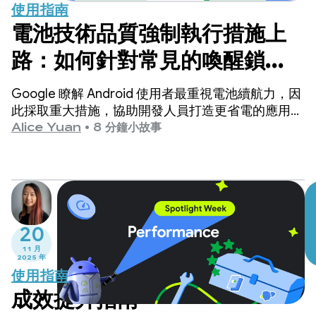
使用指南
電池技術品質強制執行措施上
路：如何針對常見的喚醒鎖定
用途進行最佳化
Google 瞭解 Android 使用者最重視電池續航力，因
此採取重大措施，協助開發人員打造更省電的應用程
式。
Alice Yuan
•
8 分鐘小故事
20
11 月
2025 年
使用指南
成效提升指南