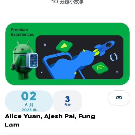
10 分鐘小故事
02
link
3
6 月
作者
2026 年
Alice Yuan,
Ajesh Pai,
Fung
Lam