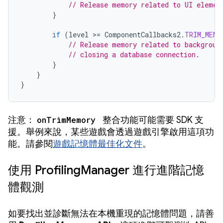
// Release memory related to UI elemen
}
if
(
level
>
=
ComponentCallbacks2
.
TRIM_MEMO
// Release memory related to backgroun
// closing a database connection.
}
}
}
注意：
onTrimMemory
整合功能可能需要 SDK 支
援。舉例來說，某些遊戲會透過遊戲引擎啟用這項功
能。請參閱
遊戲記憶體最佳化文件
。
使用 ProfilingManager 進行進階記憶
體觀測
如要找出並診斷無法在本機重現的記憶體問題，請善