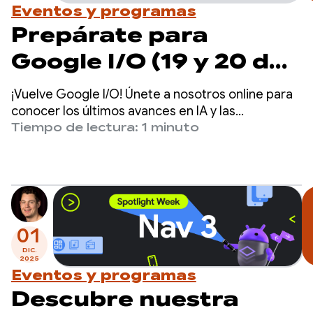
Eventos y programas
Prepárate para
Google I/O (19 y 20 de
mayo)
¡Vuelve Google I/O! Únete a nosotros online para
conocer los últimos avances en IA y las
novedades de los productos de la empresa,
Tiempo de lectura: 1 minuto
desde Gemini hasta Android, Chrome, Cloud y
más.
01
DIC.
2025
Eventos y programas
Descubre nuestra