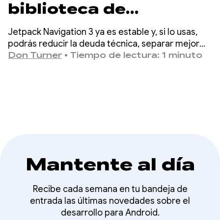
biblioteca de
navegación Jetpack
Jetpack Navigation 3 ya es estable y, si lo usas,
más reciente con la
podrás reducir la deuda técnica, separar mejor
las responsabilidades, acelerar el tiempo de
Don Turner
•
Tiempo de lectura: 1 minuto
Semana de Nav3
desarrollo de las funciones y admitir nuevos
factores de forma.
Mantente al día
Recibe cada semana en tu bandeja de
entrada las últimas novedades sobre el
desarrollo para Android.