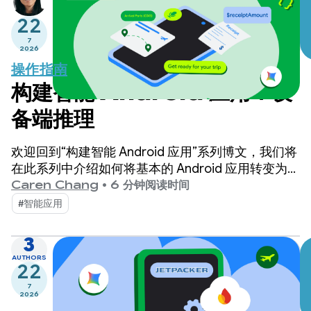
22
7
2026
操作指南
构建智能 Android 应用：设
备端推理
欢迎回到“构建智能 Android 应用”系列博文，我们将
在此系列中介绍如何将基本的 Android 应用转变为个
性化、智能化的智能体体验。在上一篇博文中，我们
Caren Chang
•
6 分钟阅读时间
介绍了 Jetpacker，这是我们将在整个系列中使用的
#智能应用
演示版应用。
3
AUTHORS
22
7
2026