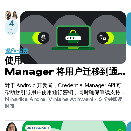
4
9
2025
操作指南
使用 Credential
Manager 将用户迁移到通行
密钥的最佳实践
对于 Android 开发者，Credential Manager API 可
帮助您引导用户使用通行密钥，同时确保继续支持传
统的登录机制，例如密码。
Niharika Arora
,
Vinisha Athwani
•
6 分钟阅读
时间