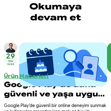
Okumaya
devam et
29
TEM
2026
Ürün Haberleri
Google Play'de daha
güvenli ve yaşa uygun
deneyimler sunma
Google Play'de güvenli bir online deneyim sunmak