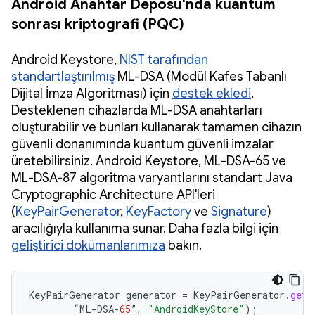
Android Anahtar Deposu'nda kuantum
sonrası kriptografi (PQC)
Android Keystore,
NIST tarafından
standartlaştırılmış
ML-DSA (Modül Kafes Tabanlı
Dijital İmza Algoritması) için
destek ekledi
.
Desteklenen cihazlarda ML-DSA anahtarları
oluşturabilir ve bunları kullanarak tamamen cihazın
güvenli donanımında kuantum güvenli imzalar
üretebilirsiniz. Android Keystore, ML-DSA-65 ve
ML-DSA-87 algoritma varyantlarını standart Java
Cryptographic Architecture API'leri
(
KeyPairGenerator
,
KeyFactory
ve
Signature
)
aracılığıyla kullanıma sunar. Daha fazla bilgi için
geliştirici dokümanlarımıza
bakın.
KeyPairGenerator
generator
=
KeyPairGenerator
.
getI
“
ML
-
DSA
-
65
”
,
"AndroidKeyStore"
);