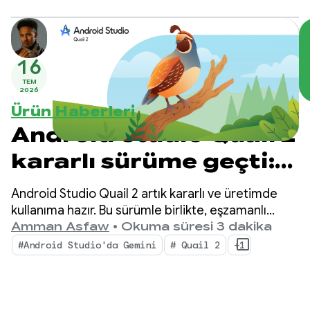
önemli ölçüde geliştiğini gördük ve bu gelişmeyi
kutlamak istiyoruz.
16
TEM
2026
Ürün Haberleri
Android Studio Quail 2
kararlı sürüme geçti:
Android Studio Yapay
Android Studio Quail 2 artık kararlı ve üretimde
Zeka Aracı ile çoklu
kullanıma hazır. Bu sürümle birlikte, eşzamanlı
yapay zeka destekli iş akışları, yerel olarak entegre
Amman Asfaw
•
Okuma süresi 3 dakika
görev
edilmiş bellek sızıntısı profili oluşturma ve bağlama
#Android Studio'da Gemini
# Quail 2
+1
duyarlı kilitlenme düzeltme gibi özelliklerle
IDE'nizde önemli bir değişiklik yapılıyor.