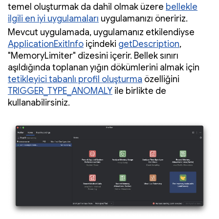
temel oluşturmak da dahil olmak üzere
bellekle
ilgili en iyi uygulamaları
uygulamanızı öneririz.
Mevcut uygulamada, uygulamanız etkilendiyse
ApplicationExitInfo
içindeki
getDescription
,
"MemoryLimiter" dizesini içerir. Bellek sınırı
aşıldığında toplanan yığın dökümlerini almak için
tetikleyici tabanlı profil oluşturma
özelliğini
TRIGGER_TYPE_ANOMALY
ile birlikte de
kullanabilirsiniz.