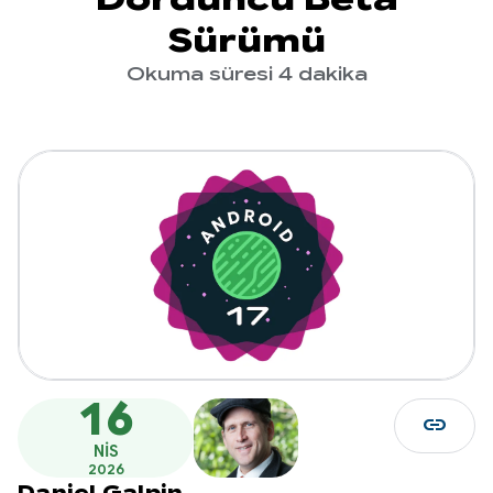
Sürümü
Okuma süresi 4 dakika
16
link
NIS
2026