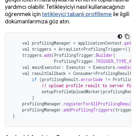
yardımcı olabilir. Tetikleyiciyi nasıl kullanacağınızı
öğrenmek için
tetikleyici tabanlı profilleme
ile ilgili
dokümanlarımıza göz atın.
val
profilingManager
=
applicationContext
.
getS
val
triggers
=
ArrayList<ProfilingTrigger>
()
triggers
.
add
(
ProfilingTrigger
.
Builder
(
ProfilingTrigger
.
TRIGGER_TYPE_AN
val
mainExecutor
:
Executor
=
Executors
.
newSing
val
resultCallback
=
Consumer<ProfilingResult>
if
(
profilingResult
.
errorCode
!=
Profiling
// upload profile result to server for
setupProfileUploadWorker
(
profilingResu
}
profilingManager
.
registerForAllProfilingResult
profilingManager
.
addProfilingTriggers
(
triggers
}