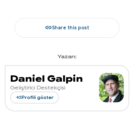
link
Share this post
Yazan:
Daniel Galpin
Geliştirici Destekçisi
read_more
Profili göster