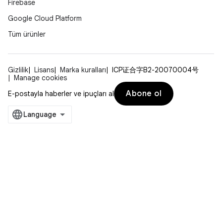
Firebase
Google Cloud Platform
Tüm ürünler
Gizlilik
Lisans
Marka kuralları
ICP证合字B2-20070004号
Manage cookies
Abone ol
E-postayla haberler ve ipuçları al