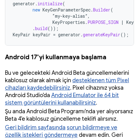
generator
.
initialize
(
new
KeyGenParameterSpec
.
Builder
(
“
my
-
key
-
alias
”
,
KeyProperties
.
PURPOSE_SIGN
|
KeyPr
.
build
());
KeyPair
keyPair
=
generator
.
generateKeyPair
();
Android 17'yi kullanmaya başlama
Bu ve gelecekteki Android Beta güncellemelerini
kablosuz olarak almak için
desteklenen tüm Pixel
cihazları kaydedebilirsiniz
. Pixel cihazınız yoksa
Android Studio'da
Android Emulator ile 64 bit
sistem görüntülerini kullanabilirsiniz
.
Şu anda Android Beta Programı'nda yer alıyorsanız
Beta 4'e kablosuz güncelleme teklifi alırsınız.
Geri bildirim sayfasında
sorun bildirmeye ve
özellik istekleri göndermeye
devam edin. Geri