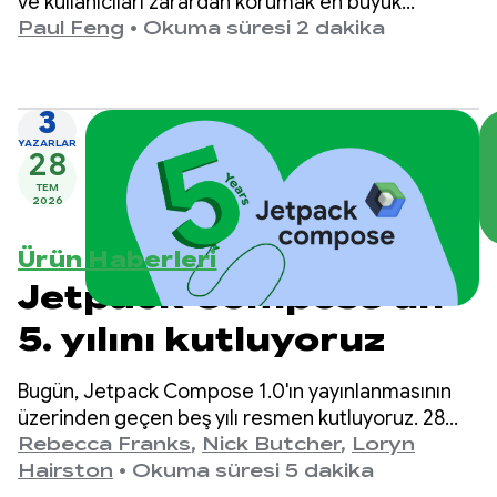
ve kullanıcıları zarardan korumak en büyük
önceliğimizdir.
Paul Feng
•
Okuma süresi 2 dakika
3
YAZARLAR
28
TEM
2026
Ürün Haberleri
Jetpack Compose'un
5. yılını kutluyoruz
Bugün, Jetpack Compose 1.0'ın yayınlanmasının
üzerinden geçen beş yılı resmen kutluyoruz. 28
Temmuz 2021'de duyurulan 1.0 sürümünden en
Rebecca Franks
,
Nick Butcher
,
Loryn
son 1.11 sürümüne kadar API'lerin yıllar içinde
Hairston
•
Okuma süresi 5 dakika