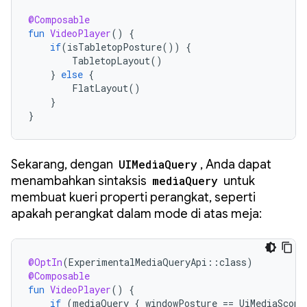
@Composable
fun
VideoPlayer
()
{
if
(
isTabletopPosture
())
{
TabletopLayout
()
}
else
{
FlatLayout
()
}
}
Sekarang, dengan
UIMediaQuery
, Anda dapat
menambahkan sintaksis
mediaQuery
untuk
membuat kueri properti perangkat, seperti
apakah perangkat dalam mode di atas meja:
@OptIn
(
ExperimentalMediaQueryApi
::
class
)
@Composable
fun
VideoPlayer
()
{
if
(
mediaQuery
{
windowPosture
==
UiMediaScope