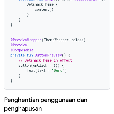
JetsnackTheme
{
content
()
}
}
}
@PreviewWrapper
(
ThemeWrapper
::
class
)
@Preview
@Composable
private
fun
ButtonPreview
()
{
// JetsnackTheme in effect
Button
(
onClick
=
{})
{
Text
(
text
=
"Demo"
)
}
}
Penghentian penggunaan dan
penghapusan