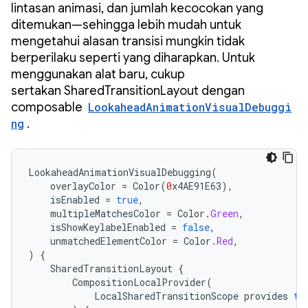
lintasan animasi, dan jumlah kecocokan yang
ditemukan—sehingga lebih mudah untuk
mengetahui alasan transisi mungkin tidak
berperilaku seperti yang diharapkan. Untuk
menggunakan alat baru, cukup
sertakan SharedTransitionLayout dengan
composable
LookaheadAnimationVisualDebuggi
ng
.
LookaheadAnimationVisualDebugging
(
overlayColor
=
Color
(
0
x4AE91E63
),
isEnabled
=
true
,
multipleMatchesColor
=
Color
.
Green
,
isShowKeylabelEnabled
=
false
,
unmatchedElementColor
=
Color
.
Red
,
)
{
SharedTransitionLayout
{
CompositionLocalProvider
(
LocalSharedTransitionScope
provides
th