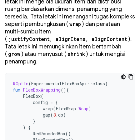
letak ini mengelola ukuran item dan distribusi
ruang berdasarkan dimensi penampung yang
tersedia. Tata letak ini menangani tugas kompleks
seperti pembungkusan (
wrap
) dan perataan
multi-sumbu item
(
justifyContent, alignItems, alignContent
).
Tata letak ini memungkinkan item bertambah
(
grow
) atau menyusut (
shrink
) untuk mengisi
penampung.
@OptIn
(
ExperimentalFlexBoxApi
::
class
)
fun
FlexBoxWrapping
(){
FlexBox
(
config
=
{
wrap
(
FlexWrap
.
Wrap
)
gap
(
8.
dp
)
}
)
{
RedRoundedBox
()
BlueRoundedBox
()