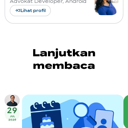
Advokat Developer, Android
read_more
Lihat profil
Lanjutkan
membaca
29
JUL
2026