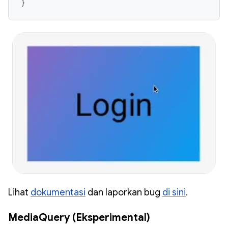
}
Lihat
dokumentasi
dan laporkan bug
di sini
.
MediaQuery (Eksperimental)