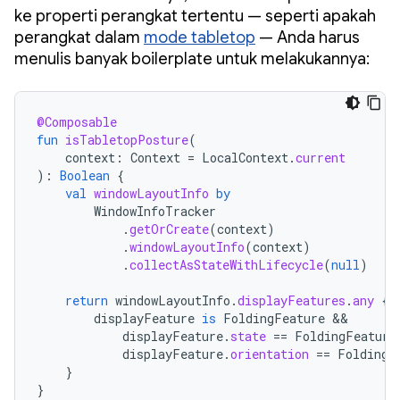
ke properti perangkat tertentu — seperti apakah
perangkat dalam
mode tabletop
— Anda harus
menulis banyak boilerplate untuk melakukannya:
@Composable
fun
isTabletopPosture
(
context
:
Context
=
LocalContext
.
current
):
Boolean
{
val
windowLayoutInfo
by
WindowInfoTracker
.
getOrCreate
(
context
)
.
windowLayoutInfo
(
context
)
.
collectAsStateWithLifecycle
(
null
)
return
windowLayoutInfo
.
displayFeatures
.
any
{
displayFeature
is
FoldingFeature
displayFeature
.
state
==
FoldingFeature
displayFeature
.
orientation
==
FoldingF
}
}