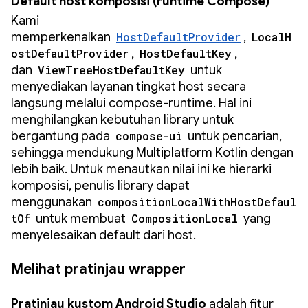
Default host komposisi (runtime Compose)
Kami
memperkenalkan
HostDefaultProvider
,
LocalH
ostDefaultProvider
,
HostDefaultKey
,
dan
ViewTreeHostDefaultKey
untuk
menyediakan layanan tingkat host secara
langsung melalui compose-runtime. Hal ini
menghilangkan kebutuhan library untuk
bergantung pada
compose-ui
untuk pencarian,
sehingga mendukung Multiplatform Kotlin dengan
lebih baik. Untuk menautkan nilai ini ke hierarki
komposisi, penulis library dapat
menggunakan
compositionLocalWithHostDefaul
tOf
untuk membuat
CompositionLocal
yang
menyelesaikan default dari host.
Melihat pratinjau wrapper
Pratinjau kustom Android Studio
adalah fitur