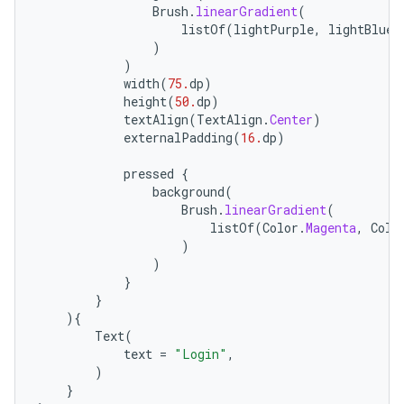
Brush
.
linearGradient
(
listOf
(
lightPurple
,
lightBlue
)
)
)
width
(
75.
dp
)
height
(
50.
dp
)
textAlign
(
TextAlign
.
Center
)
externalPadding
(
16.
dp
)
pressed
{
background
(
Brush
.
linearGradient
(
listOf
(
Color
.
Magenta
,
Colo
)
)
}
}
){
Text
(
text
=
"Login"
,
)
}