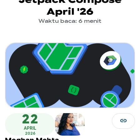
April '26
Waktu baca: 6 menit
22
link
APRIL
2026