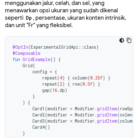
menggunakan jalur, celah, dan sel, yang
menawarkan opsi ukuran yang sudah dikenal
seperti
Dp
, persentase, ukuran konten intrinsik,
dan unit "Fr" yang fleksibel.
@OptIn
(
ExperimentalGridApi
::
class
)
@Composable
fun
GridExample
()
{
Grid
(
config
=
{
repeat
(
4
)
{
column
(
0.25f
)
}
repeat
(
2
)
{
row
(
0.5f
)
}
gap
(
16.
dp
)
}
)
{
Card1
(
modifier
=
Modifier
.
gridItem
(
rowSpan
Card2
(
modifier
=
Modifier
.
gridItem
(
colmnSp
Card3
(
modifier
=
Modifier
.
gridItem
(
columnS
Card4
()
}