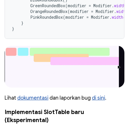
GreenRoundedBox
(
modifier
=
Modifier
.
width
(
OrangeRoundedBox
(
modifier
=
Modifier
.
width
PinkRoundedBox
(
modifier
=
Modifier
.
width
(
2
}
}
Lihat
dokumentasi
dan laporkan bug
di sini
.
Implementasi SlotTable baru
(Eksperimental)