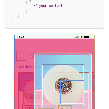
)
{
// your content
}
}
}