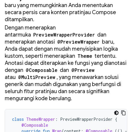
baru yang memungkinkan Anda menentukan
secara persis cara konten pratinjau Compose
ditampilkan.
Dengan menerapkan
antarmuka
PreviewWrapperProvider
dan
menerapkan anotasi
@PreviewWrapper
baru,
Anda dapat dengan mudah menyisipkan logika
kustom, seperti menerapkan
Theme
tertentu.
Anotasi dapat diterapkan ke fungsi yang dianotasi
dengan
@Composable
dan
@Preview
atau
@MultiPreview
, yang menawarkan solusi
generik dan mudah digunakan yang berfungsi di
seluruh fitur pratinjau dan secara signifikan
mengurangi kode berulang.
class
ThemeWrapper
:
PreviewWrapperProvider
{
@Composable
override
fun
Wrap
(
content
:
@Composable
(()
-
>