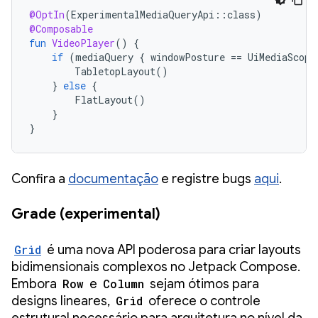
@OptIn
(
ExperimentalMediaQueryApi
::
class
)
@Composable
fun
VideoPlayer
()
{
if
(
mediaQuery
{
windowPosture
==
UiMediaScope
TabletopLayout
()
}
else
{
FlatLayout
()
}
}
Confira a
documentação
e registre bugs
aqui
.
Grade (experimental)
Grid
é uma nova API poderosa para criar layouts
bidimensionais complexos no Jetpack Compose.
Embora
Row
e
Column
sejam ótimos para
designs lineares,
Grid
oferece o controle
estrutural necessário para arquitetura no nível da