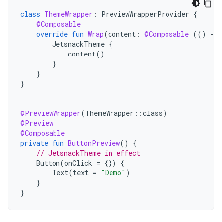
class
ThemeWrapper
:
PreviewWrapperProvider
{
@Composable
override
fun
Wrap
(
content
:
@Composable
(()
-
>
JetsnackTheme
{
content
()
}
}
}
@PreviewWrapper
(
ThemeWrapper
::
class
)
@Preview
@Composable
private
fun
ButtonPreview
()
{
// JetsnackTheme in effect
Button
(
onClick
=
{})
{
Text
(
text
=
"Demo"
)
}
}