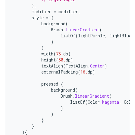
},
modifier
=
modifier
,
style
=
{
background
(
Brush
.
linearGradient
(
listOf
(
lightPurple
,
lightBlue
)
)
)
width
(
75.
dp
)
height
(
50.
dp
)
textAlign
(
TextAlign
.
Center
)
externalPadding
(
16.
dp
)
pressed
{
background
(
Brush
.
linearGradient
(
listOf
(
Color
.
Magenta
,
Colo
)
)
}
}
){