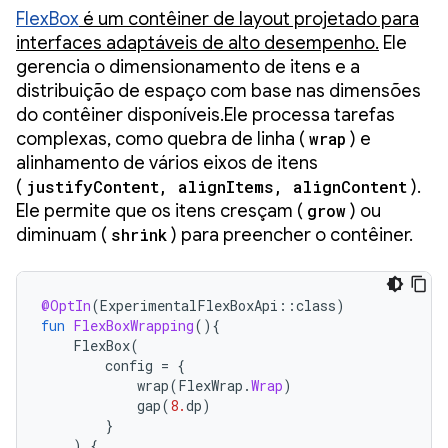
FlexBox
é um contêiner de layout projetado para
interfaces adaptáveis de alto desempenho.
Ele
gerencia o dimensionamento de itens e a
distribuição de espaço com base nas dimensões
do contêiner disponíveis.Ele processa tarefas
complexas, como quebra de linha (
wrap
) e
alinhamento de vários eixos de itens
(
justifyContent, alignItems, alignContent
).
Ele permite que os itens cresçam (
grow
) ou
diminuam (
shrink
) para preencher o contêiner.
@OptIn
(
ExperimentalFlexBoxApi
::
class
)
fun
FlexBoxWrapping
(){
FlexBox
(
config
=
{
wrap
(
FlexWrap
.
Wrap
)
gap
(
8.
dp
)
}
)
{