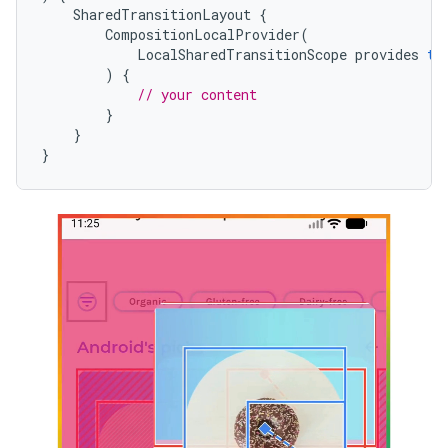
SharedTransitionLayout
{
CompositionLocalProvider
(
LocalSharedTransitionScope
provides
th
)
{
// your content
}
}
}