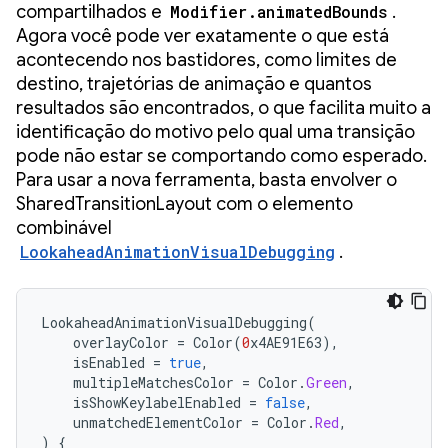
compartilhados e
Modifier.animatedBounds
.
Agora você pode ver exatamente o que está
acontecendo nos bastidores, como limites de
destino, trajetórias de animação e quantos
resultados são encontrados, o que facilita muito a
identificação do motivo pelo qual uma transição
pode não estar se comportando como esperado.
Para usar a nova ferramenta, basta envolver o
SharedTransitionLayout com o elemento
combinável
LookaheadAnimationVisualDebugging
.
LookaheadAnimationVisualDebugging
(
overlayColor
=
Color
(
0
x4AE91E63
),
isEnabled
=
true
,
multipleMatchesColor
=
Color
.
Green
,
isShowKeylabelEnabled
=
false
,
unmatchedElementColor
=
Color
.
Red
,
)
{