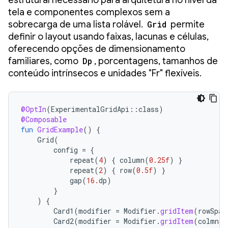
tela e componentes complexos sem a
sobrecarga de uma lista rolável.
Grid
permite
definir o layout usando faixas, lacunas e células,
oferecendo opções de dimensionamento
familiares, como
Dp
, porcentagens, tamanhos de
conteúdo intrínsecos e unidades "Fr" flexíveis.
@OptIn
(
ExperimentalGridApi
::
class
)
@Composable
fun
GridExample
()
{
Grid
(
config
=
{
repeat
(
4
)
{
column
(
0.25f
)
}
repeat
(
2
)
{
row
(
0.5f
)
}
gap
(
16.
dp
)
}
)
{
Card1
(
modifier
=
Modifier
.
gridItem
(
rowSpan
Card2
(
modifier
=
Modifier
.
gridItem
(
colmnSp