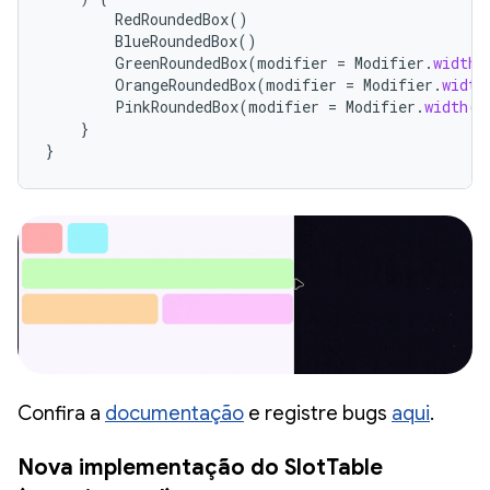
RedRoundedBox
()
BlueRoundedBox
()
GreenRoundedBox
(
modifier
=
Modifier
.
width
(
OrangeRoundedBox
(
modifier
=
Modifier
.
width
PinkRoundedBox
(
modifier
=
Modifier
.
width
(
2
}
}
Confira a
documentação
e registre bugs
aqui
.
Nova implementação do SlotTable