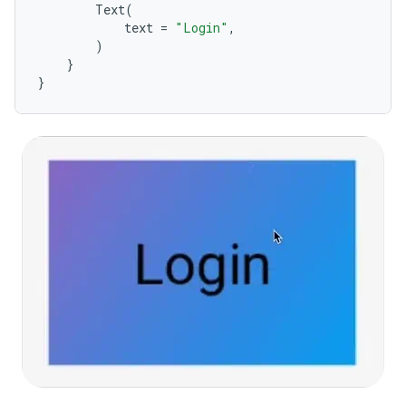
Text
(
text
=
"Login"
,
)
}
}