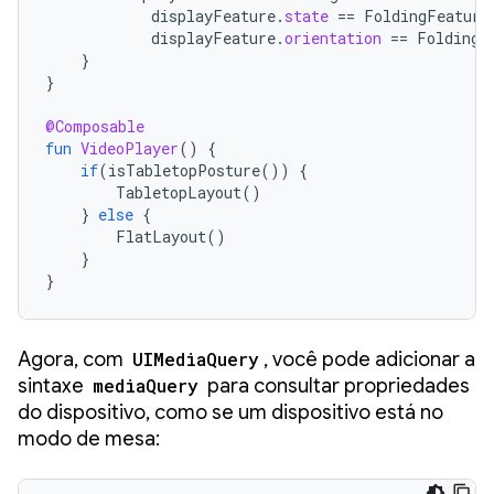
displayFeature
.
state
==
FoldingFeature
displayFeature
.
orientation
==
FoldingF
}
}
@Composable
fun
VideoPlayer
()
{
if
(
isTabletopPosture
())
{
TabletopLayout
()
}
else
{
FlatLayout
()
}
}
Agora, com
UIMediaQuery
, você pode adicionar a
sintaxe
mediaQuery
para consultar propriedades
do dispositivo, como se um dispositivo está no
modo de mesa: