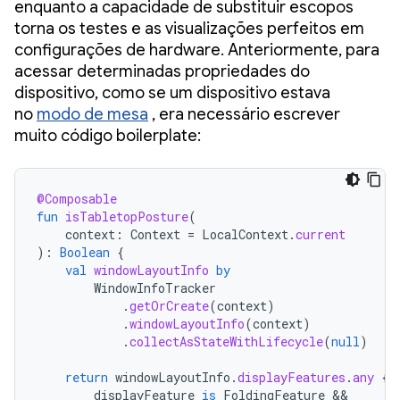
enquanto a capacidade de substituir escopos
torna os testes e as visualizações perfeitos em
configurações de hardware. Anteriormente, para
acessar determinadas propriedades do
dispositivo, como se um dispositivo estava
no
modo de mesa
, era necessário escrever
muito código boilerplate:
@Composable
fun
isTabletopPosture
(
context
:
Context
=
LocalContext
.
current
):
Boolean
{
val
windowLayoutInfo
by
WindowInfoTracker
.
getOrCreate
(
context
)
.
windowLayoutInfo
(
context
)
.
collectAsStateWithLifecycle
(
null
)
return
windowLayoutInfo
.
displayFeatures
.
any
{
displayFeature
is
FoldingFeature