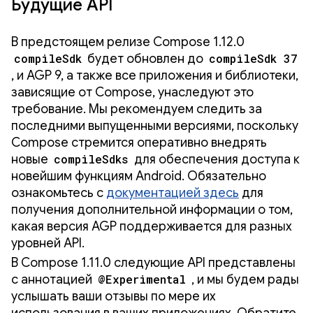
Будущие API
В предстоящем релизе Compose 1.12.0
compileSdk
будет обновлен до
compileSdk 37
, и AGP 9, а также все приложения и библиотеки,
зависящие от Compose, унаследуют это
требование. Мы рекомендуем следить за
последними выпущенными версиями, поскольку
Compose стремится оперативно внедрять
новые
compileSdks
для обеспечения доступа к
новейшим функциям Android. Обязательно
ознакомьтесь с
документацией здесь
для
получения дополнительной информации о том,
какая версия AGP поддерживается для разных
уровней API.
В Compose 1.11.0 следующие API представлены
с аннотацией
@Experimental
, и мы будем рады
услышать ваши отзывы по мере их
использования в ваших приложениях. Обратите