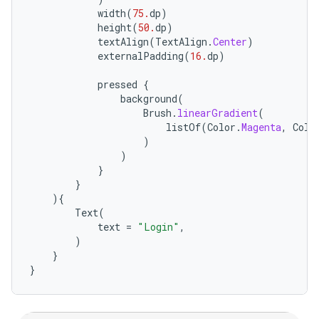
width
(
75.
dp
)
height
(
50.
dp
)
textAlign
(
TextAlign
.
Center
)
externalPadding
(
16.
dp
)
pressed
{
background
(
Brush
.
linearGradient
(
listOf
(
Color
.
Magenta
,
Colo
)
)
}
}
){
Text
(
text
=
"Login"
,
)
}
}