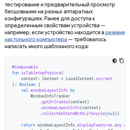
тестирование и предварительный просмотр
бесшовными на разных аппаратных
конфигурациях. Ранее для доступа к
определенным свойствам устройства —
например, если устройство находится в
режиме
настольного компьютера
— требовалось
написать много шаблонного кода:
@Composable
fun
isTabletopPosture
(
context
:
Context
=
LocalContext
.
current
):
Boolean
{
val
windowLayoutInfo
by
WindowInfoTracker
.
getOrCreate
(
context
)
.
windowLayoutInfo
(
context
)
.
collectAsStateWithLifecycle
(
null
)
return
windowLayoutInfo
.
displayFeatures
.
any
{