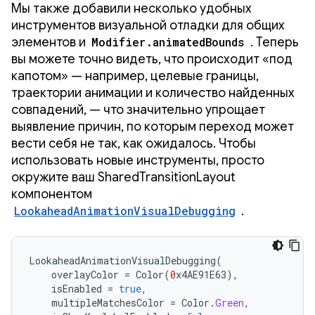
Мы также добавили несколько удобных
инструментов визуальной отладки для общих
элементов и
Modifier.animatedBounds
. Теперь
вы можете точно видеть, что происходит «под
капотом» — например, целевые границы,
траектории анимации и количество найденных
совпадений, — что значительно упрощает
выявление причин, по которым переход может
вести себя не так, как ожидалось. Чтобы
использовать новые инструменты, просто
окружите ваш SharedTransitionLayout
компонентом
LookaheadAnimationVisualDebugging
.
LookaheadAnimationVisualDebugging
(
overlayColor
=
Color
(
0
x4AE91E63
),
isEnabled
=
true
,
multipleMatchesColor
=
Color
.
Green
,