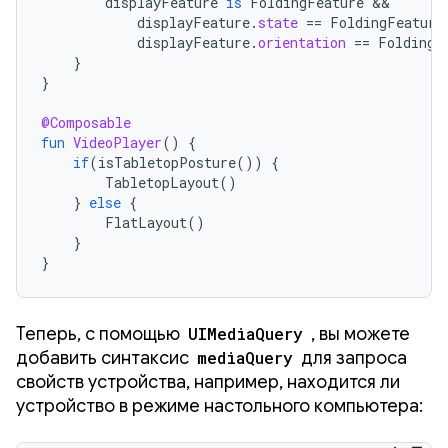
displayFeature
is
FoldingFeature
displayFeature
.
state
==
FoldingFeature
displayFeature
.
orientation
==
FoldingF
}
}
@Composable
fun
VideoPlayer
()
{
if
(
isTabletopPosture
())
{
TabletopLayout
()
}
else
{
FlatLayout
()
}
}
Теперь, с помощью
UIMediaQuery
, вы можете
добавить синтаксис
mediaQuery
для запроса
свойств устройства, например, находится ли
устройство в режиме настольного компьютера: