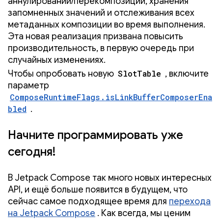
аннулирований/перекомпозиций, хранения
запомненных значений и отслеживания всех
метаданных композиции во время выполнения.
Эта новая реализация призвана повысить
производительность, в первую очередь при
случайных изменениях.
Чтобы опробовать новую
SlotTable
, включите
параметр
ComposeRuntimeFlags.isLinkBufferComposerEna
bled
.
Начните программировать уже
сегодня!
В Jetpack Compose так много новых интересных
API, и ещё больше появится в будущем, что
сейчас самое подходящее время для
перехода
на Jetpack Compose
. Как всегда, мы ценим