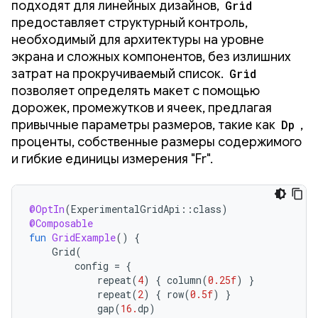
подходят для линейных дизайнов,
Grid
предоставляет структурный контроль,
необходимый для архитектуры на уровне
экрана и сложных компонентов, без излишних
затрат на прокручиваемый список.
Grid
позволяет определять макет с помощью
дорожек, промежутков и ячеек, предлагая
привычные параметры размеров, такие как
Dp
,
проценты, собственные размеры содержимого
и гибкие единицы измерения "Fr".
@OptIn
(
ExperimentalGridApi
::
class
)
@Composable
fun
GridExample
()
{
Grid
(
config
=
{
repeat
(
4
)
{
column
(
0.25f
)
}
repeat
(
2
)
{
row
(
0.5f
)
}
gap
(
16.
dp
)