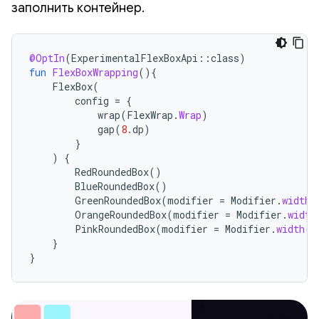
заполнить контейнер.
@OptIn
(
ExperimentalFlexBoxApi
::
class
)
fun
FlexBoxWrapping
(){
FlexBox
(
config
=
{
wrap
(
FlexWrap
.
Wrap
)
gap
(
8.
dp
)
}
)
{
RedRoundedBox
()
BlueRoundedBox
()
GreenRoundedBox
(
modifier
=
Modifier
.
width
(
OrangeRoundedBox
(
modifier
=
Modifier
.
width
PinkRoundedBox
(
modifier
=
Modifier
.
width
(
2
}
}