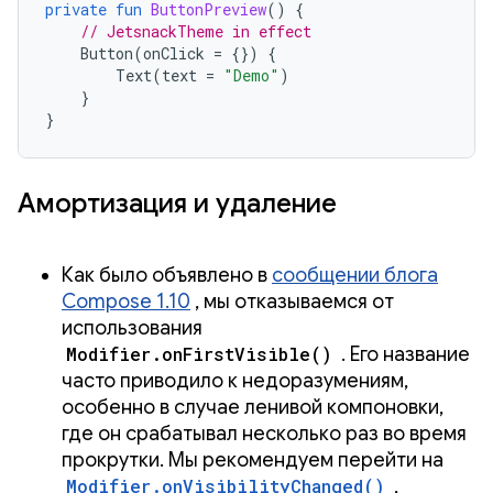
private
fun
ButtonPreview
()
{
// JetsnackTheme in effect
Button
(
onClick
=
{})
{
Text
(
text
=
"Demo"
)
}
}
Амортизация и удаление
Как было объявлено в
сообщении блога
Compose 1.10
, мы отказываемся от
использования
Modifier.onFirstVisible()
. Его название
часто приводило к недоразумениям,
особенно в случае ленивой компоновки,
где он срабатывал несколько раз во время
прокрутки. Мы рекомендуем перейти на
Modifier.onVisibilityChanged()
,