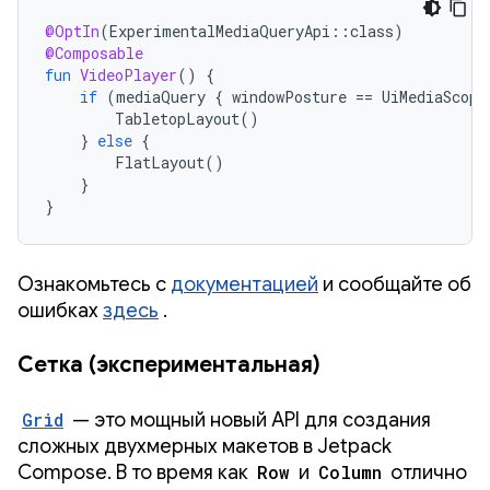
@OptIn
(
ExperimentalMediaQueryApi
::
class
)
@Composable
fun
VideoPlayer
()
{
if
(
mediaQuery
{
windowPosture
==
UiMediaScope
TabletopLayout
()
}
else
{
FlatLayout
()
}
}
Ознакомьтесь с
документацией
и сообщайте об
ошибках
здесь
.
Сетка (экспериментальная)
Grid
— это мощный новый API для создания
сложных двухмерных макетов в Jetpack
Compose. В то время как
Row
и
Column
отлично