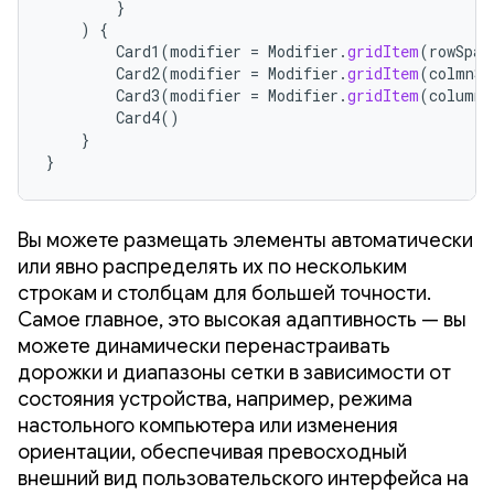
}
)
{
Card1
(
modifier
=
Modifier
.
gridItem
(
rowSpan
Card2
(
modifier
=
Modifier
.
gridItem
(
colmnSp
Card3
(
modifier
=
Modifier
.
gridItem
(
columnS
Card4
()
}
}
Вы можете размещать элементы автоматически
или явно распределять их по нескольким
строкам и столбцам для большей точности.
Самое главное, это высокая адаптивность — вы
можете динамически перенастраивать
дорожки и диапазоны сетки в зависимости от
состояния устройства, например, режима
настольного компьютера или изменения
ориентации, обеспечивая превосходный
внешний вид пользовательского интерфейса на