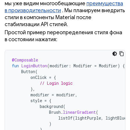
мы уже видим многообещающие
преимущества
в производительности
. Мы планируем внедрить
стили в компоненты Material после
стабилизации API стилей.
Простой пример переопределения стиля фона
в состоянии нажатия:
@Composable
fun
LoginButton
(
modifier
:
Modifier
=
Modifier
)
{
Button
(
onClick
=
{
// Login logic
},
modifier
=
modifier
,
style
=
{
background
(
Brush
.
linearGradient
(
listOf
(
lightPurple
,
lightBlue
)
)
)