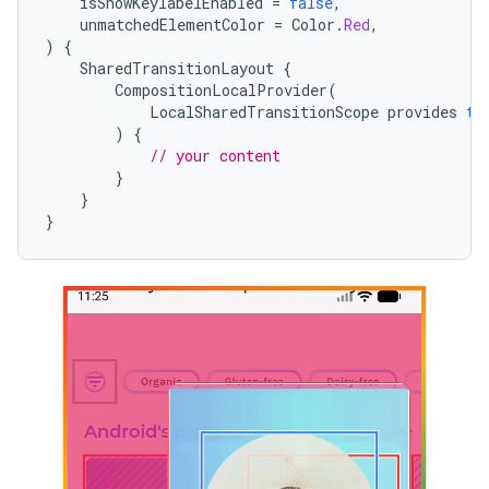
isShowKeylabelEnabled
=
false
,
unmatchedElementColor
=
Color
.
Red
,
)
{
SharedTransitionLayout
{
CompositionLocalProvider
(
LocalSharedTransitionScope
provides
th
)
{
// your content
}
}
}