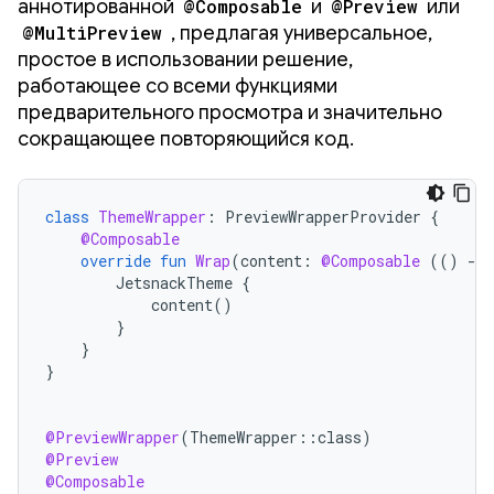
аннотированной
@Composable
и
@Preview
или
@MultiPreview
, предлагая универсальное,
простое в использовании решение,
работающее со всеми функциями
предварительного просмотра и значительно
сокращающее повторяющийся код.
class
ThemeWrapper
:
PreviewWrapperProvider
{
@Composable
override
fun
Wrap
(
content
:
@Composable
(()
-
>
JetsnackTheme
{
content
()
}
}
}
@PreviewWrapper
(
ThemeWrapper
::
class
)
@Preview
@Composable