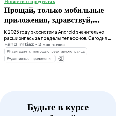
Новости о продуктах
Прощай, только мобильные
приложения, здравствуй,
адаптивные: три важных
К 2025 году экосистема Android значительно
обновления 2025 года для
расширилась за пределы телефонов. Сегодня у
разработчиков есть возможность охватить
Fahd Imtiaz
•
2 мин чтения
создания адаптивных
более 500 миллионов активных устройств,
#Навигация с помощью реактивного ранца
включая складные устройства, планшеты,
приложений.
#Адаптивные приложения
+2
устройства XR, Chromebook и совместимые
автомобили.
Будьте в курсе