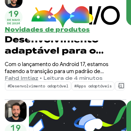
19
DE MAIO
DE 2026
Novidades de produtos
Desenvolvimento
adaptável para o
ecossistema Android
Com o lançamento do Android 17, estamos
em expansão
fazendo a transição para um padrão de
desenvolvimento adaptável. Os usuários não
Fahd Imtiaz
•
Leitura de 4 minutos
dependem mais de um único formato. Eles fazem
#Desenvolvimento adaptável
#Apps adaptáveis
+1
a transição entre smartphones, dispositivos
dobráveis, tablets, laptops, telas automotivas e
ambientes XR imersivos ao longo do dia.
19