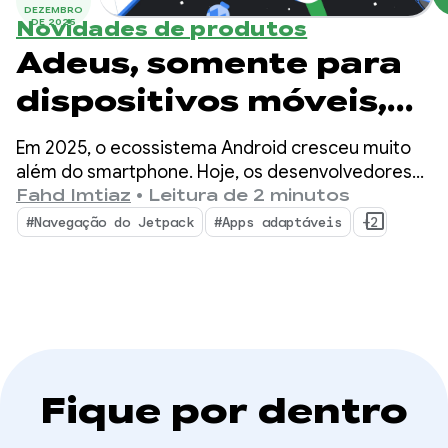
DEZEMBRO
DE 2025
Novidades de produtos
Adeus, somente para
dispositivos móveis,
olá, adaptável: três
Em 2025, o ecossistema Android cresceu muito
atualizações
além do smartphone. Hoje, os desenvolvedores
têm a oportunidade de alcançar mais de 500
Fahd Imtiaz
•
Leitura de 2 minutos
essenciais de 2025
milhões de dispositivos ativos, incluindo
#Navegação do Jetpack
#Apps adaptáveis
+2
dispositivos dobráveis, tablets, XR, Chromebooks
para criar apps
e carros compatíveis.
adaptáveis
Fique por dentro