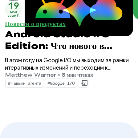
19
МАЯ
2026 Г.
Новости о продуктах
Android Studio I/O
Edition: Что нового в
инструментах разработчика
В этом году на Google I/O мы выходим за рамки
Android?
итеративных изменений и переходим к
фундаментальному сдвигу в подходе к
Matthew Warner
•
8 мин чтения
разработке приложений. Наши новейшие
#Навыки агента
#Google I/O
+2
инструменты созданы для эпохи агентов и
обладают функциями, которые повышают
производительность для вас как разработчика
Android, а также значительно улучшают работу
агентов ИИ, развертываемых в вашем коде.