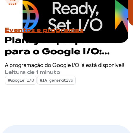
ABR
2026
Eventos e programas
Planeje e prepare-se
para o Google I/O:
programação da
A programação do Google I/O já está disponível!
transmissão ao vivo
Leitura de 1 minuto
#Google I/O
#IA generativa
revelada