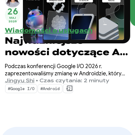
26
MAJ
2026
Wiadomości o usługach
Najważniejsze
nowości dotyczące AI
na Androidzie, które
Podczas konferencji Google I/O 2026 r.
pozwolą Ci tworzyć
zaprezentowaliśmy zmianę w Androidzie, który
z systemu operacyjnego stał się systemem
Jingyu Shi
•
Czas czytania: 2 minuty
inteligentne
opartym na AI. Pokazaliśmy też, jak możesz
#Google I/O
#Android
+2
tworzyć inteligentne funkcje w systemie
rozwiązania – Google
i wykorzystywać w swoich aplikacjach możliwości
I/O ‘26
AI od Google.