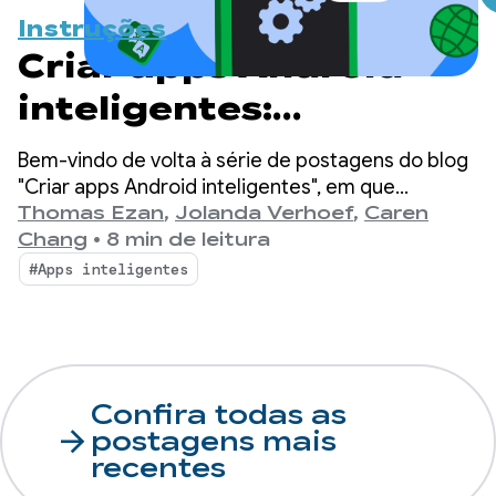
Instruções
Criar apps Android
inteligentes:
inferência híbrida e na
Bem-vindo de volta à série de postagens do blog
nuvem
"Criar apps Android inteligentes", em que
pegamos um app Android básico e o
Thomas Ezan
,
Jolanda Verhoef
,
Caren
transformamos em uma experiência
Chang
•
8 min de leitura
personalizada, inteligente e com agentes.
#Apps inteligentes
Confira todas as
arrow_forward
postagens mais
recentes