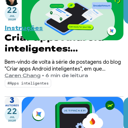
22
JUL
2026
Instruções
Criar apps Android
inteligentes:
inferência no
Bem-vindo de volta à série de postagens do blog
dispositivo
"Criar apps Android inteligentes", em que
pegamos um app Android básico e o
Caren Chang
•
6 min de leitura
transformamos em uma experiência
#Apps inteligentes
personalizada, inteligente e com agentes. Na
postagem anterior, apresentamos o Jetpacker, o
3
app de demonstração que usaremos nesta série.
AUTORES
22
JUL
2026