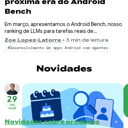
próxima era do Android
Bench
Em março, apresentamos o Android Bench, nosso
ranking de LLMs para tarefas reais de
desenvolvimento no Android. Desde então,
Zoe Lopez-Latorre
•
3 min de leitura
aprimoramos o benchmark com base no seu
#Desenvolvimento de apps Android com agentes
feedback, incluindo a avaliação de modelos de
peso aberto e a adição de dimensões de custo e
eficiência ao ranking.
Novidades
29
JUL
2026
Novidades sobre produtos