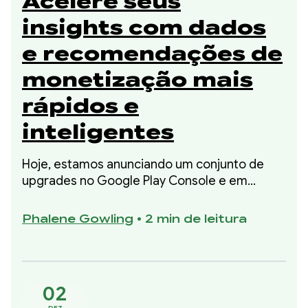
Acelere seus
insights com dados
e recomendações de
monetização mais
rápidos e
inteligentes
Hoje, estamos anunciando um conjunto de
upgrades no Google Play Console e em
outros lugares, oferecendo maior visibilidade
sobre sua performance financeira e etapas
Phalene Gowling
•
2 min de leitura
específicas baseadas em dados para
melhorá-la.
02
DEZ