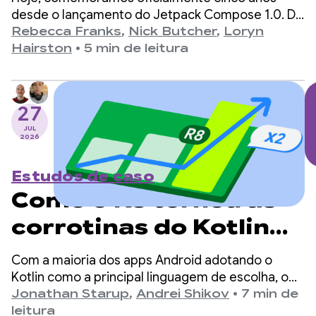
desde o lançamento do Jetpack Compose 1.0. Da
versão 1.0, anunciada em 28 de julho de 2021, até
Rebecca Franks
,
Nick Butcher
,
Loryn
a versão 1.11 mais recente, vimos as APIs
Hairston
•
5 min de leitura
evoluírem significativamente ao longo dos anos, e
estamos aproveitando o momento para
comemorar.
27
JUL
2026
Estudos de caso
Como o R8 tornou as
corrotinas do Kotlin
no Android duas vezes
Com a maioria dos apps Android adotando o
mais rápidas
Kotlin como a principal linguagem de escolha, o
kotlinx.coroutines se tornou um padrão de fato
Jonathan Starup
,
Andrei Shikov
•
7 min de
para programação assíncrona. A biblioteca
leitura