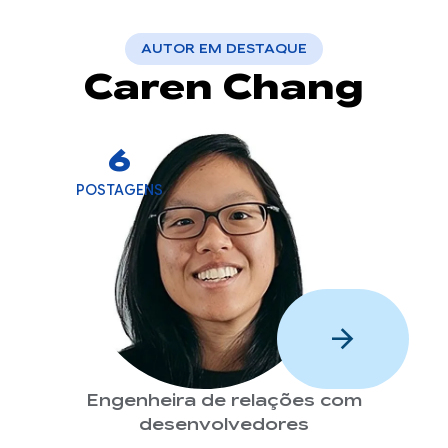
AUTOR EM DESTAQUE
Caren Chang
6
POSTAGENS
arrow_forward
Engenheira de relações com
desenvolvedores