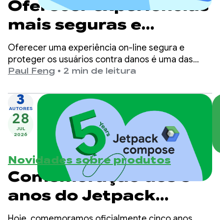
Oferecer experiências
mais seguras e
adequadas à idade no
Oferecer uma experiência on-line segura e
Google Play
proteger os usuários contra danos é uma das
principais prioridades do Google Play.
Paul Feng
•
2 min de leitura
3
AUTORES
28
JUL
2026
Novidades sobre produtos
Comemoração dos 5
anos do Jetpack
Compose
Hoje, comemoramos oficialmente cinco anos