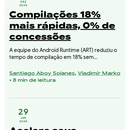
DEZ
2025
Compilações 18%
mais rápidas, 0% de
concessões
A equipe do Android Runtime (ART) reduziu o
tempo de compilação em 18% sem
comprometer o código compilado ou
qualquer regressão de memória de pico. Essa
Santiago Aboy Solanes
,
Vladimír Marko
melhoria fez parte da nossa iniciativa de 2025
•
8 min de leitura
para melhorar o tempo de compilação sem
sacrificar o uso da memória ou a qualidade do
código compilado.
29
JAN
2026