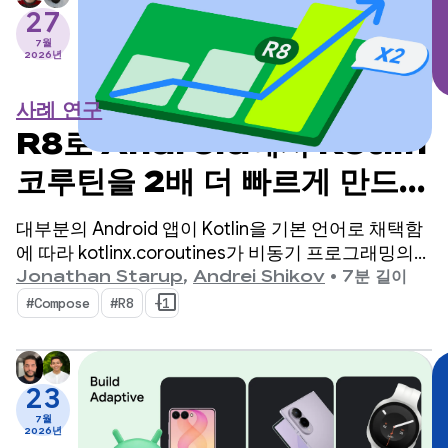
27
7월
2026년
사례 연구
R8로 Android에서 Kotlin
코루틴을 2배 더 빠르게 만드는
방법
대부분의 Android 앱이 Kotlin을 기본 언어로 채택함
에 따라 kotlinx.coroutines가 비동기 프로그래밍의
사실상 표준이 되었습니다. 이 라이브러리는 Kotlin의
Jonathan Starup
,
Andrei Shikov
•
7분 길이
기본 동시 흐름을 관리하는 잘 설계되고 구조화된 방
#Compose
#R8
+1
법을 제공합니다.
23
7월
2026년