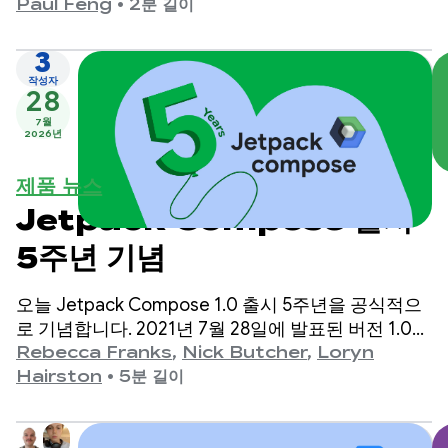
입니다.
Paul Feng
•
2분 길이
3
작성자
28
7월
2026년
제품 뉴스
Jetpack Compose 출시
5주년 기념
오늘 Jetpack Compose 1.0 출시 5주년을 공식적으
로 기념합니다. 2021년 7월 28일에 발표된 버전 1.0부
터 최신 1.11 출시까지 API가 수년에 걸쳐 크게 발전해
Rebecca Franks
,
Nick Butcher
,
Loryn
왔으며, 이 순간을 기념하고자 합니다.
Hairston
•
5분 길이