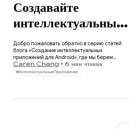
Создавайте
интеллектуальные
приложения для
Добро пожаловать обратно в серию статей
Android: вывод
блога «Создание интеллектуальных
приложений для Android», где мы берем
Caren Chang
•
6 мин чтения
обычное приложение для Android и
информации
превращаем его в персонализированное,
#ИнтеллектуальныеПриложения
интеллектуальное и управляемое агентом
непосредственно на
приложение. В нашей предыдущей статье мы
представили Jetpacker, демонстрационное
устройстве.
приложение, которое мы будем использовать
на протяжении всей этой серии.