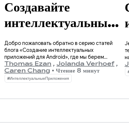
Создавайте
интеллектуальные
приложения для
Добро пожаловать обратно в серию статей
J
Android:
блога «Создание интеллектуальных
т
приложений для Android», где мы берем
н
Thomas Ezan
,
Jolanda Verhoef
,
J
обычное приложение для Android и
G
облачные и
Caren Chang
•
Чтение 8 минут
превращаем его в персонализированное,
т
интеллектуальное и управляемое
J
#ИнтеллектуальныеПриложения
гибридные
пользователем приложение.
п
с
вычисления.