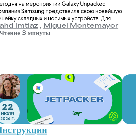
егодня на мероприятии Galaxy Unpacked
Samsung
омпания Samsung представила свою новейшую
инейку складных и носимых устройств. Для
ahd Imtiaz
,
Miguel Montemayor
азработчиков это означает, что разнообразие
Galaxy нового
Чтение 3 минуты
орм-факторов, размеров экранов и положений
стройств, которые должно поддерживать
поколения.
аше приложение, снова расширяется.
22
ИЮЛЯ
2026 Г.
Инструкции