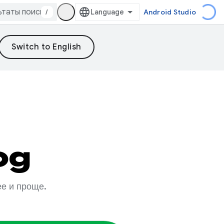
/
Android Studio
og
ее и проще.