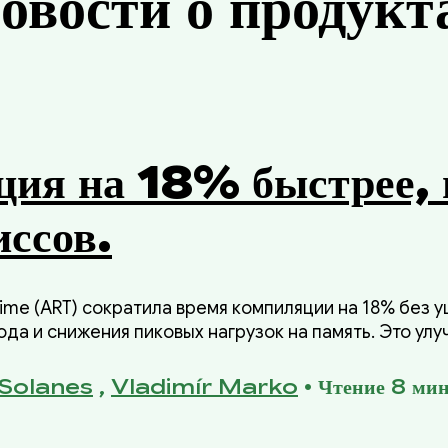
овости о продукт
ия на 18% быстрее, 
ссов.
ime (ART) сократила время компиляции на 18% без 
да и снижения пиковых нагрузок на память. Это ул
25 года по улучшению времени компиляции без уще
 или качества скомпилированного кода.
Solanes
,
Vladimír Marko
•
Чтение 8 мин