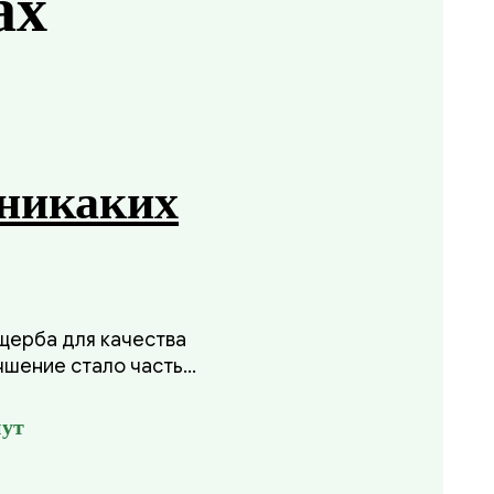
ах
никаких
ущерба для качества
учшение стало частью
рба для
ут