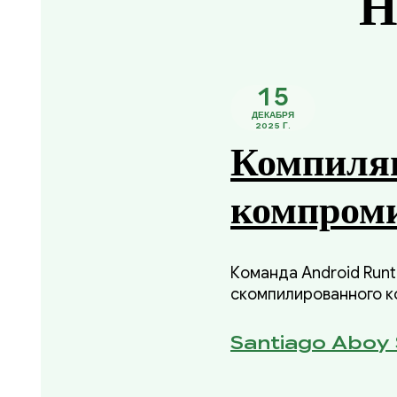
Н
15
ДЕКАБРЯ
2025 Г.
Компиляц
компроми
Команда Android Runt
скомпилированного ко
нашей инициативы 20
использования памяти
Santiago Aboy 