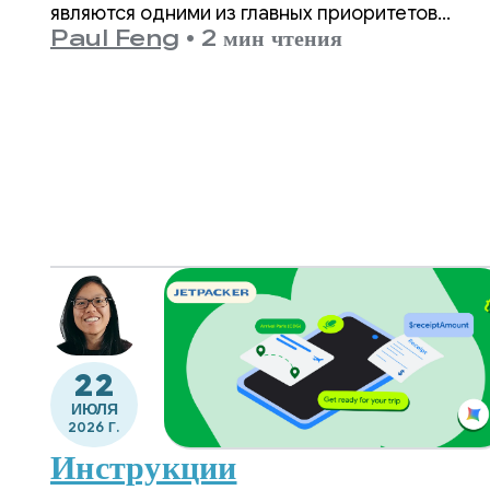
возрасту контента 
являются одними из главных приоритетов
Paul Feng
•
2 мин чтения
Google Play.
Google Play.
22
ИЮЛЯ
2026 Г.
Инструкции