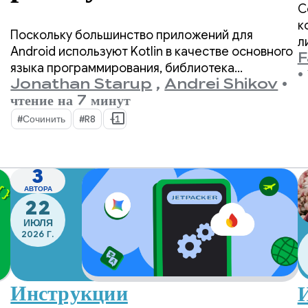
в
С
Coroutines на
к
Поскольку большинство приложений для
л
Android в 2 раза
Android используют Kotlin в качестве основного
F
р
языка программирования, библиотека
•
ф
Jonathan Starup
,
Andrei Shikov
•
kotlinx.coroutines стала де-факто стандартом
у
чтение на 7 минут
для асинхронного программирования. Эта
в
библиотека предлагает хорошо продуманный и
#Сочинить
#R8
+1
структурированный способ управления
параллельными потоками, который является
неотъемлемой частью Kotlin.
3
АВТОРА
22
ИЮЛЯ
2026 Г.
Инструкции