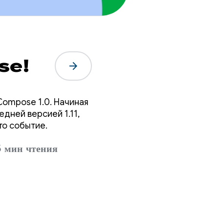
se!
arrow_forward
Compose 1.0. Начиная
едней версией 1.11,
то событие.
 мин чтения