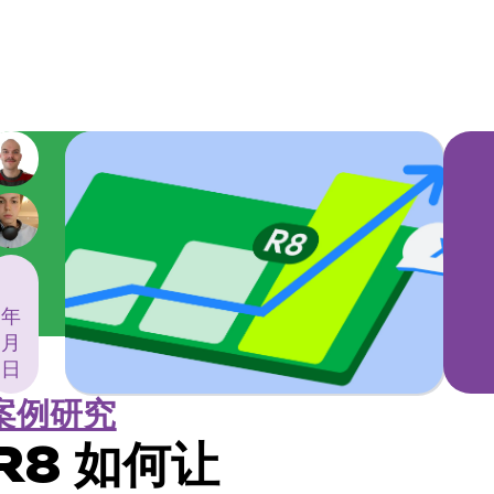
年
月
日
案例研究
R8 如何让