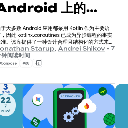
Android 上的
Kotlin 协程速度提
于大多数 Android 应用都采用 Kotlin 作为主要语
升 2 倍
，因此 kotlinx.coroutines 已成为异步编程的事实
标准。该库提供了一种设计合理且结构化的方式来管
onathan Starup
,
Andrei Shikov
•
7
 Kotlin 原生的并发流。
分钟阅读时间
#Compose
#R8
+1
3
位作者
22
7
2026