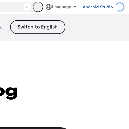
/
Android Studio
误。
og