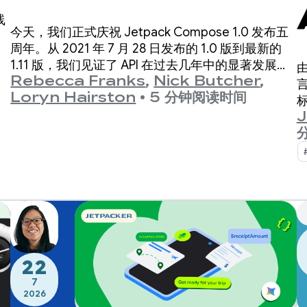
周年
线
今天，我们正式庆祝 Jetpack Compose 1.0 发布五
周年。从 2021 年 7 月 28 日发布的 1.0 版到最新的
1.11 版，我们见证了 API 在过去几年中的显著发展，
由
Rebecca Franks
,
Nick Butcher
,
现在我们来庆祝一下。
言
Loryn Hairston
•
5 分钟阅读时间
J
理
22
7
2026