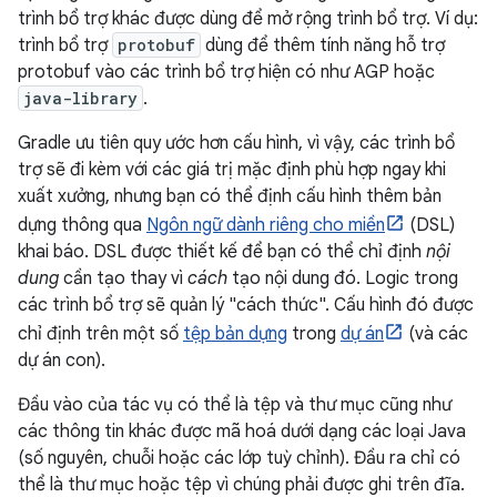
trình bổ trợ khác được dùng để mở rộng trình bổ trợ. Ví dụ:
trình bổ trợ
protobuf
dùng để thêm tính năng hỗ trợ
protobuf vào các trình bổ trợ hiện có như AGP hoặc
java-library
.
Gradle ưu tiên quy ước hơn cấu hình, vì vậy, các trình bổ
trợ sẽ đi kèm với các giá trị mặc định phù hợp ngay khi
xuất xưởng, nhưng bạn có thể định cấu hình thêm bản
dựng thông qua
Ngôn ngữ dành riêng cho miền
(DSL)
khai báo. DSL được thiết kế để bạn có thể chỉ định
nội
dung
cần tạo thay vì
cách
tạo nội dung đó. Logic trong
các trình bổ trợ sẽ quản lý "cách thức". Cấu hình đó được
chỉ định trên một số
tệp bản dựng
trong
dự án
(và các
dự án con).
Đầu vào của tác vụ có thể là tệp và thư mục cũng như
các thông tin khác được mã hoá dưới dạng các loại Java
(số nguyên, chuỗi hoặc các lớp tuỳ chỉnh). Đầu ra chỉ có
thể là thư mục hoặc tệp vì chúng phải được ghi trên đĩa.