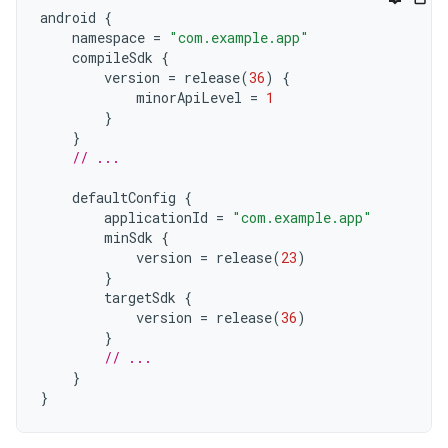
android
{
namespace
=
"com.example.app"
compileSdk
{
version
=
release
(
36
)
{
minorApiLevel
=
1
}
}
// ...
defaultConfig
{
applicationId
=
"com.example.app"
minSdk
{
version
=
release
(
23
)
}
targetSdk
{
version
=
release
(
36
)
}
// ...
}
}