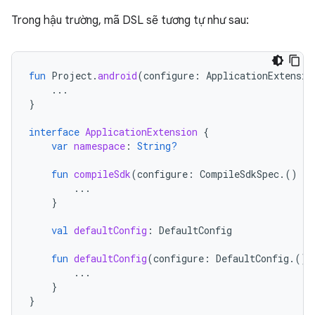
Trong hậu trường, mã DSL sẽ tương tự như sau:
fun
Project
.
android
(
configure
:
ApplicationExtensio
...
}
interface
ApplicationExtension
{
var
namespace
:
String?
fun
compileSdk
(
configure
:
CompileSdkSpec
.()
-
>
...
}
val
defaultConfig
:
DefaultConfig
fun
defaultConfig
(
configure
:
DefaultConfig
.()
...
}
}