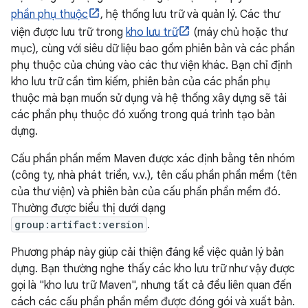
phần phụ thuộc
, hệ thống lưu trữ và quản lý. Các thư
viện được lưu trữ trong
kho lưu trữ
(máy chủ hoặc thư
mục), cùng với siêu dữ liệu bao gồm phiên bản và các phần
phụ thuộc của chúng vào các thư viện khác. Bạn chỉ định
kho lưu trữ cần tìm kiếm, phiên bản của các phần phụ
thuộc mà bạn muốn sử dụng và hệ thống xây dựng sẽ tải
các phần phụ thuộc đó xuống trong quá trình tạo bản
dựng.
Cấu phần phần mềm Maven được xác định bằng tên nhóm
(công ty, nhà phát triển, v.v.), tên cấu phần phần mềm (tên
của thư viện) và phiên bản của cấu phần phần mềm đó.
Thường được biểu thị dưới dạng
group:artifact:version
.
Phương pháp này giúp cải thiện đáng kể việc quản lý bản
dựng. Bạn thường nghe thấy các kho lưu trữ như vậy được
gọi là "kho lưu trữ Maven", nhưng tất cả đều liên quan đến
cách các cấu phần phần mềm được đóng gói và xuất bản.