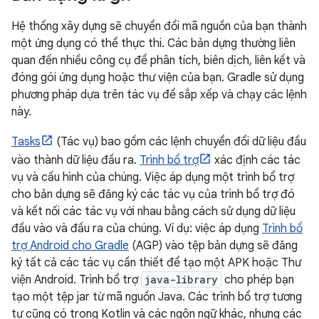
Hệ thống xây dựng sẽ chuyển đổi mã nguồn của bạn thành
một ứng dụng có thể thực thi. Các bản dựng thường liên
quan đến nhiều công cụ để phân tích, biên dịch, liên kết và
đóng gói ứng dụng hoặc thư viện của bạn. Gradle sử dụng
phương pháp dựa trên tác vụ để sắp xếp và chạy các lệnh
này.
Tasks
(Tác vụ) bao gồm các lệnh chuyển đổi dữ liệu đầu
vào thành dữ liệu đầu ra.
Trình bổ trợ
xác định các tác
vụ và cấu hình của chúng. Việc áp dụng một trình bổ trợ
cho bản dựng sẽ đăng ký các tác vụ của trình bổ trợ đó
và kết nối các tác vụ với nhau bằng cách sử dụng dữ liệu
đầu vào và đầu ra của chúng. Ví dụ: việc áp dụng
Trình bổ
trợ Android cho Gradle
(AGP) vào tệp bản dựng sẽ đăng
ký tất cả các tác vụ cần thiết để tạo một APK hoặc Thư
viện Android. Trình bổ trợ
java-library
cho phép bạn
tạo một tệp jar từ mã nguồn Java. Các trình bổ trợ tương
tự cũng có trong Kotlin và các ngôn ngữ khác, nhưng các