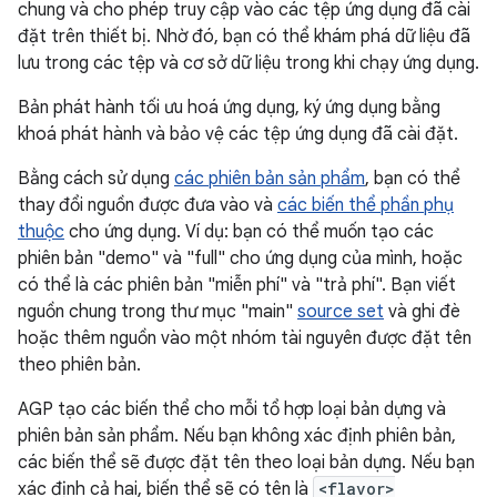
chung và cho phép truy cập vào các tệp ứng dụng đã cài
đặt trên thiết bị. Nhờ đó, bạn có thể khám phá dữ liệu đã
lưu trong các tệp và cơ sở dữ liệu trong khi chạy ứng dụng.
Bản phát hành tối ưu hoá ứng dụng, ký ứng dụng bằng
khoá phát hành và bảo vệ các tệp ứng dụng đã cài đặt.
Bằng cách sử dụng
các phiên bản sản phẩm
, bạn có thể
thay đổi nguồn được đưa vào và
các biến thể phần phụ
thuộc
cho ứng dụng. Ví dụ: bạn có thể muốn tạo các
phiên bản "demo" và "full" cho ứng dụng của mình, hoặc
có thể là các phiên bản "miễn phí" và "trả phí". Bạn viết
nguồn chung trong thư mục "main"
source set
và ghi đè
hoặc thêm nguồn vào một nhóm tài nguyên được đặt tên
theo phiên bản.
AGP tạo các biến thể cho mỗi tổ hợp loại bản dựng và
phiên bản sản phẩm. Nếu bạn không xác định phiên bản,
các biến thể sẽ được đặt tên theo loại bản dựng. Nếu bạn
xác định cả hai, biến thể sẽ có tên là
<flavor>