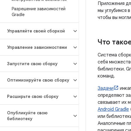
Приложения дл
Разрешение зависимостей
мы углубимся 
Gradle
чтобы вы могли
Управляйте своей сборкой
Что тако
Управление зависимостями
Система сборк
себя множеств
Запустите свою сборку
библиотеки. Gr
команд.
Оптимизируйте свою сборку
Задачи
инка
определяют за
Расширьте свою сборку
связывает их 
Android Gradle
Опубликуйте свою
или библиотеки
библиотеку
Аналогичные пл
расширения су