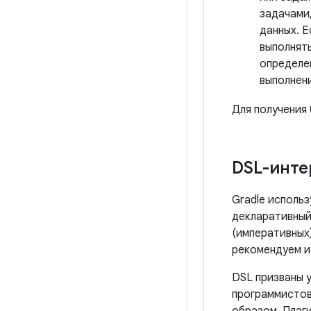
задачами,
данных. Е
выполнять
определен
выполнени
Для получения
DSL-инт
Gradle исполь
декларативный
(императивных)
рекомендуем ис
DSL призваны у
программистов