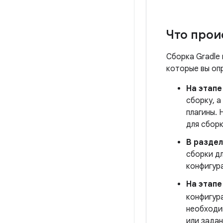
Что прои
Сборка Gradle 
которые вы оп
На этап
сборку, 
плагины. 
для сборк
В разде
сборки д
конфигура
На этапе
конфигур
необходи
или зада