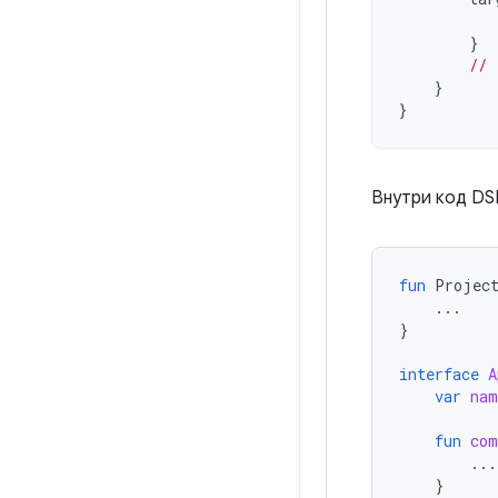
}
// 
}
}
Внутри код DS
fun
Projec
...
}
interface
A
var
nam
fun
com
...
}