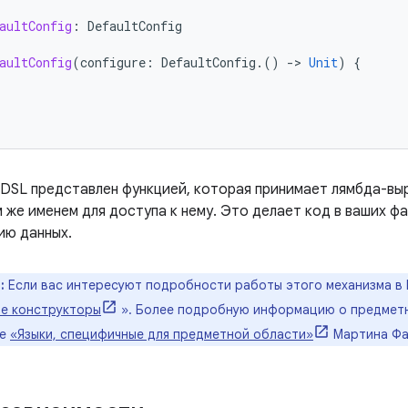
aultConfig
:
DefaultConfig
aultConfig
(
configure
:
DefaultConfig
.()
-
>
Unit
)
{
 DSL представлен функцией, которая принимает лямбда-вы
 же именем для доступа к нему. Это делает код в ваших ф
ию данных.
:
Если вас интересуют подробности работы этого механизма в K
е конструкторы
». Более подробную информацию о предметн
ге
«Языки, специфичные для предметной области»
Мартина Фау