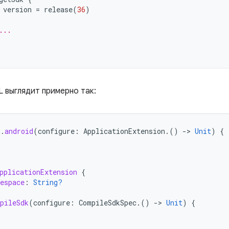
version
=
release
(
36
)
...
L выглядит примерно так:
t
.
android
(
configure
:
ApplicationExtension
.()
-
>
Unit
)
{
pplicationExtension
{
espace
:
String?
pileSdk
(
configure
:
CompileSdkSpec
.()
-
>
Unit
)
{