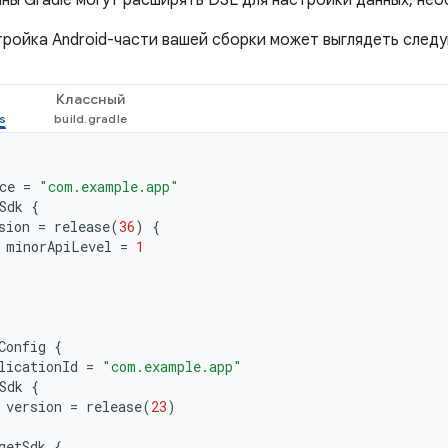
ны Gradle могут расширять DSL для настройки данных, нео
тройка Android-части вашей сборки может выглядеть след
Классный
ce
=
"com.example.app"
Sdk
{
sion
=
release
(
36
)
{
minorApiLevel
=
1
Config
{
licationId
=
"com.example.app"
Sdk
{
version
=
release
(
23
)
getSdk
{