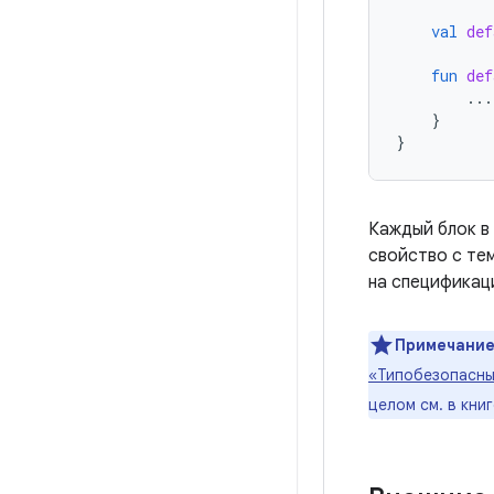
val
def
fun
def
...
}
}
Каждый блок в
свойство с тем
на спецификац
Примечание
«Типобезопасны
целом см. в кни