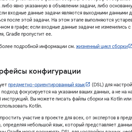
 либо явно указанную в объявлении задачи, либо основанн
сли входные данные задачи являются выходными данными д
ся после этой задачи. На этом этапе выполняются устарев
ном в графе; если входные данные задачи не изменились с
я, Gradle пропустит ее.
 более подробной информации см.
жизненный цикл сборки
ерфейсы конфигурации
зует
предметно-ориентированный язык
(DSL) для настро
 подход фокусируется на указании ваших данных, а не на 
 инструкций. Вы можете писать файлы сборки на Kotlin или
пользовать Kotlin.
простить участие в проекте для всех, от экспертов в пре
, определяя небольшой язык, который представляет данны