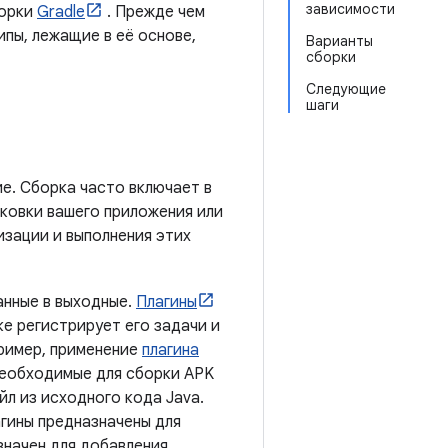
зависимости
борки
Gradle
. Прежде чем
ипы, лежащие в её основе,
Варианты
сборки
Следующие
шаги
е. Сборка часто включает в
аковки вашего приложения или
изации и выполнения этих
анные в выходные.
Плагины
ке регистрирует его задачи и
пример, применение
плагина
необходимые для сборки APK
йл из исходного кода Java.
агины предназначены для
начен для добавления