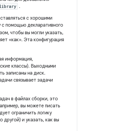
library
.
оставляться с хорошими
у с помощью декларативного
ом, чтобы вы могли указать,
ляет «как». Эта конфигурация
ая информация,
ьские классы). Выходными
ть записаны на диск.
адачи связывает задачи
адач в файлах сборки, это
апример, вы можете писать
едует ограничить логику
 другой) и указать, как вы