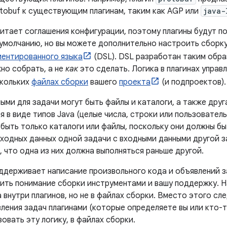
tobuf к существующим плагинам, таким как AGP или
java-
читает соглашения конфигурации, поэтому плагины будут п
 умолчанию, но вы можете дополнительно настроить сборк
ентированного языка
(DSL). DSL разработан таким образ
но собрать, а не
как
это сделать. Логика в плагинах управ
скольких
файлах сборки
вашего
проекта
(и подпроектов).
ми для задачи могут быть файлы и каталоги, а также друг
 в виде типов Java (целые числа, строки или пользовател
быть только каталоги или файлы, поскольку они должны бы
ходных данных одной задачи с входными данными другой з
 что одна из них должна выполняться раньше другой.
оддерживает написание произвольного кода и объявлений з
ить понимание сборки инструментами и вашу поддержку. Н
 внутри плагинов, но не в файлах сборки. Вместо этого сл
ления задач плагинами (которые определяете вы или кто-то
овать эту логику, в файлах сборки.