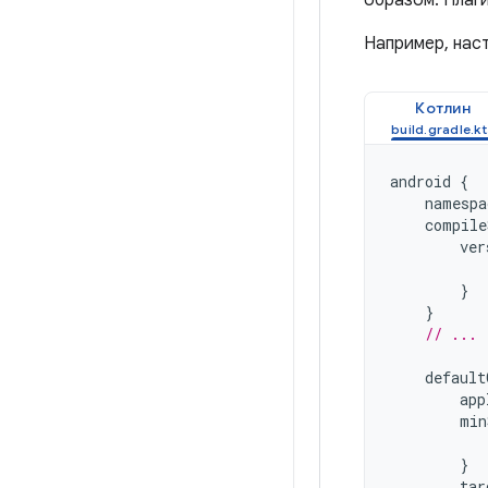
образом. Плаги
Например, нас
Котлин
android
{
namespa
compile
ver
}
}
// ...
default
app
min
}
tar