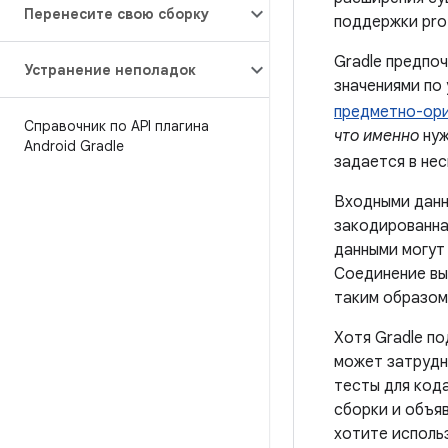
Перенесите свою сборку
поддержки pro
Gradle предпо
Устранение неполадок
значениями по
предметно-ори
Справочник по API плагина
что именно
нуж
Android Gradle
задается в не
Входными данны
закодированная
данными могут 
Соединение вы
таким образом,
Хотя Gradle п
может затрудн
тесты для кода
сборки и объяв
хотите использ