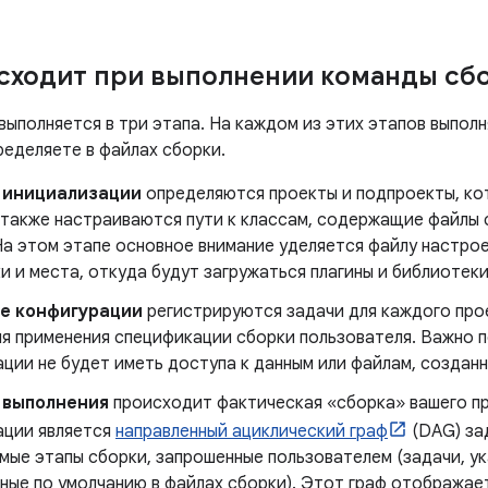
сходит при выполнении команды сбо
выполняется в три этапа. На каждом из этих этапов выпол
ределяете в файлах сборки.
е инициализации
определяются проекты и подпроекты, ко
а также настраиваются пути к классам, содержащие файлы
На этом этапе основное внимание уделяется файлу настрое
и и места, откуда будут загружаться плагины и библиотеки
ле конфигурации
регистрируются задачи для каждого прое
ля применения спецификации сборки пользователя. Важно п
ции не будет иметь доступа к данным или файлам, созданн
 выполнения
происходит фактическая «сборка» вашего пр
ации является
направленный ациклический граф
(DAG) за
мые этапы сборки, запрошенные пользователем (задачи, у
нные по умолчанию в файлах сборки). Этот граф отображае