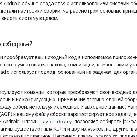
я Android обычно создаются с использованием системы с
в детали настройки сборки, мы рассмотрим основные принц
 видеть систему в целом.
е сборка?
и преобразует ваш исходный код в исполняемое приложени
о инструментов для анализа, компиляции, компоновки и уп
adle использует подход, основанный на задачах, для орган
псулируют команды, которые преобразуют свои входные д
дачи и их конфигурацию. Применение плагина к вашей сбор
между собой, используя их входные и выходные данные. На
(AGP) к вашему файлу сборки зарегистрирует все задачи, 
 Android. Плагин
java-library
позволяет собирать jar-фа
агины существуют для Kotlin и других языков, но другие пл
ществующих плагинов. Например, плагин
protobuf
предназ