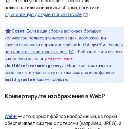
. Чтобы узнать больше о таксах для
пользовательской логики сборки, прочтите
официальную документацию Gradle
.
Совет:
Если ваша сборка включает большое
количество пользовательских задач, возможно, вы
захотите навести порядок в файлах
, создав
build.gradle
пользовательские классы задач
. Добавьте свои классы
в корневой каталог
project-root
; Gradle автоматически
/buildSrc/src/main/groovy/
включает эти классы в путь к классам для всех файлов
в вашем проекте.
build.gradle
Конвертируйте изображения в Web
P
WebP
— это формат файлов изображений, который
обеспечивает сжатие с потерями (например, JPEG), а