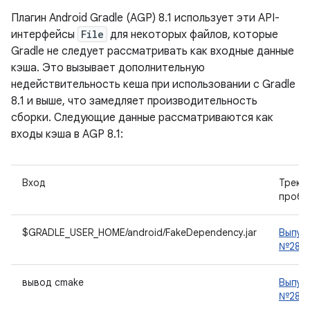
Плагин Android Gradle (AGP) 8.1 использует эти API-
интерфейсы
File
для некоторых файлов, которые
Gradle не следует рассматривать как входные данные
кэша. Это вызывает дополнительную
недействительность кеша при использовании с Gradle
8.1 и выше, что замедляет производительность
сборки. Следующие данные рассматриваются как
входы кэша в AGP 8.1:
Вход
Треке
пробл
$GRADLE_USER_HOME/android/FakeDependency.jar
Выпус
№2892
вывод cmake
Выпус
№2876