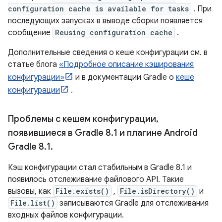
configuration cache is available for tasks
. При
последующих запусках в выводе сборки появляется
сообщение
Reusing configuration cache
.
Дополнительные сведения о кеше конфигурации см. в
статье блога
«Подробное описание кэширования
конфигурации»
и в документации Gradle о
кеше
конфигурации
.
Проблемы с кешем конфигурации
,
появившиеся в Gradle 8
.
1 и плагине Android
Gradle 8
.
1
.
Кэш конфигурации стал стабильным в Gradle 8.1 и
появилось отслеживание файлового API. Такие
вызовы, как
File.exists()
,
File.isDirectory()
и
File.list()
записываются Gradle для отслеживания
входных файлов конфигурации.