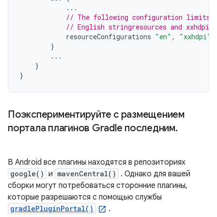
...
// The following configuration limits 
// English stringresources and xxhdpi s
resourceConfigurations
"en"
,
"xxhdpi"
}
...
}
}
Поэкспериментируйте с размещением
портала плагинов Gradle последним
.
В Android все плагины находятся в репозиториях
google()
и
mavenCentral()
. Однако для вашей
сборки могут потребоваться сторонние плагины,
которые разрешаются с помощью службы
gradlePluginPortal()
.