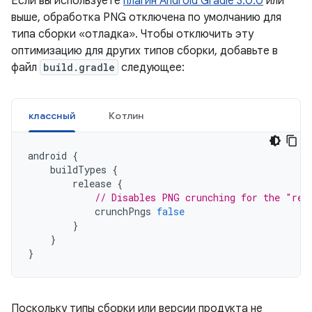
Если вы используете
плагин Android Gradle 3.0.0
или
выше, обработка PNG отключена по умолчанию для
типа сборки «отладка». Чтобы отключить эту
оптимизацию для других типов сборки, добавьте в
файл
build.gradle
следующее:
классный
Котлин
android
{
buildTypes
{
release
{
// Disables PNG crunching for the "rel
crunchPngs
false
}
}
}
Поскольку типы сборки или версии продукта не