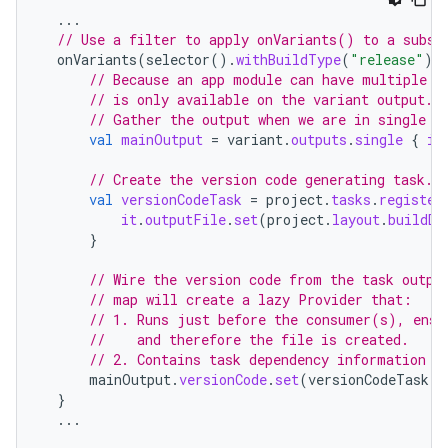
...
// Use a filter to apply onVariants() to a subse
onVariants
(
selector
().
withBuildType
(
"release"
))
// Because an app module can have multiple o
// is only available on the variant output.
// Gather the output when we are in single m
val
mainOutput
=
variant
.
outputs
.
single
{
it
// Create the version code generating task.
val
versionCodeTask
=
project
.
tasks
.
register
it
.
outputFile
.
set
(
project
.
layout
.
buildDi
}
// Wire the version code from the task outpu
// map will create a lazy Provider that:
// 1. Runs just before the consumer(s), ensu
//    and therefore the file is created.
// 2. Contains task dependency information s
mainOutput
.
versionCode
.
set
(
versionCodeTask
.
f
}
...