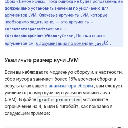
сбою «Демон исчез». Пока ошибка не будет исправлена, вы
должны явно установить значения по умолчанию для
аргументов JVM. Ключевые аргументы JVM, которые
необходимо задать явно, — это аргументы
-
и
XX:MaxMetaspaceSize=256m
-
; Полный список
XX:+HeapDumpOnOutOfMemoryError
аргументов см.
в документации по командам
.
java
Увеличьте размер кучи JVM
Если вы наблюдаете медленную сборку и, в частности,
сбор мусора занимает более 15% времени сборки в
результатах вашего
анализатора сборки
, вам следует
увеличить размер кучи виртуальной машины Java
(JVM). В файле
gradle.properties
установите
ограничение на 4, 6 или 8 гигабайт, как показано в
следующем примере: