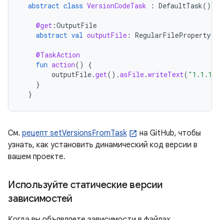
abstract
class
VersionCodeTask
:
DefaultTask
()
{
@get
:
OutputFile
abstract
val
outputFile
:
RegularFileProperty
@TaskAction
fun
action
()
{
outputFile
.
get
().
asFile
.
writeText
(
"1.1.1"
}
}
См.
рецепт setVersionsFromTask
на GitHub, чтобы
узнать, как установить динамический код версии в
вашем проекте.
Используйте статические версии
зависимостей
Когда вы объявляете зависимости в файлах