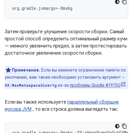
org.gradle.jvmargs=-Xmx6g
Затем проверьте улучшение скорости сборки. Самый
простой способ определить оптимальный размер кучи
— немного увеличить предел, а затем протестировать
достаточное увеличение скорости сборки.
Примечание.
Если вы измените ограничение памяти по
умолчанию, вам также необходимо установить аргумент
-
из-за
проблемы Gradle #19750
.
XX:MaxMetaspaceSize=1g
Если вы также используете
параллельный сборщик
мусора JVM
, то вся строка должна выглядеть так:
org.gradle.jvmargs=-Xmx6g -XX:+HeapDumpOnOutOfMemo