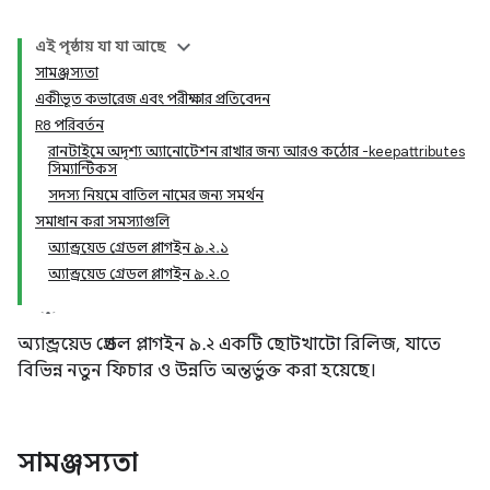
এই পৃষ্ঠায় যা যা আছে
সামঞ্জস্যতা
একীভূত কভারেজ এবং পরীক্ষার প্রতিবেদন
R8 পরিবর্তন
রানটাইমে অদৃশ্য অ্যানোটেশন রাখার জন্য আরও কঠোর -keepattributes
সিম্যান্টিকস
সদস্য নিয়মে বাতিল নামের জন্য সমর্থন
সমাধান করা সমস্যাগুলি
অ্যান্ড্রয়েড গ্রেডল প্লাগইন ৯.২.১
অ্যান্ড্রয়েড গ্রেডল প্লাগইন ৯.২.০
অ্যান্ড্রয়েড গ্রেডল প্লাগইন ৯.২ একটি ছোটখাটো রিলিজ, যাতে
বিভিন্ন নতুন ফিচার ও উন্নতি অন্তর্ভুক্ত করা হয়েছে।
সামঞ্জস্যতা