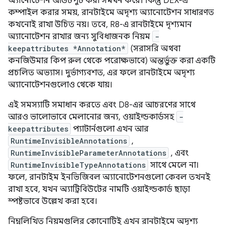
অ্যানোটেশন আউটপুট করা সমর্থন করে। কিন্তু DEX-এ
কম্পাইল করার সময়, রানটাইমে অদৃশ্য অ্যানোটেশন সাধারণত
কখনোই রাখা উচিত নয়। তবে, R8-এ রানটাইমে দৃশ্যমান
অ্যানোটেশন রাখার জন্য সুবিধাজনক নিয়ম
-
keepattributes *Annotation*
(সরাসরি অথবা
কনজিউমার কিপ রুল থেকে পরোক্ষভাবে) অন্তর্ভুক্ত করা একটি
প্রচলিত অভ্যাস। দুর্ভাগ্যবশত, এর ফলে রানটাইমে অদৃশ্য
অ্যানোটেশনগুলোও থেকে যায়।
এই সমস্যাটি সমাধান করতে এবং D8-এর আচরণের সাথে
আরও ভালোভাবে মেলানোর জন্য, ওয়াইল্ডকার্ডসহ
-
keepattributes
প্যাটার্নগুলো এখন আর
RuntimeInvisibleAnnotations
,
RuntimeInvisibleParameterAnnotations
, এবং
RuntimeInvisibleTypeAnnotations
সাথে মেলে না।
ফলে, রানটাইম ইনভিজিবল অ্যানোটেশনগুলো কেবল তখনই
রাখা হবে, যখন অ্যাট্রিবিউটের নামটি ওয়াইল্ডকার্ড ছাড়া
স্পষ্টভাবে উল্লেখ করা হবে।
নিম্নলিখিত নিয়মগুলির কোনোটিই এখন রানটাইমে অদৃশ্য