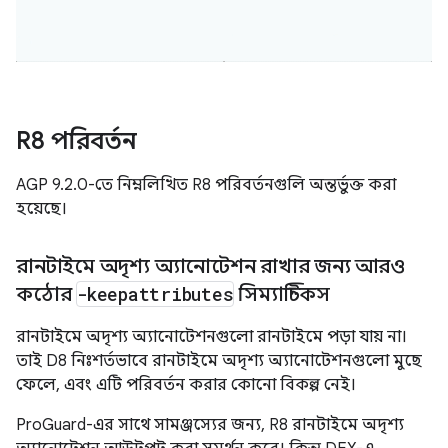
R8 পরিবর্তন
AGP 9.2.0-তে নিম্নলিখিত R8 পরিবর্তনগুলি অন্তর্ভুক্ত করা
হয়েছে।
রানটাইমে অদৃশ্য অ্যানোটেশন রাখার জন্য আরও
কঠোর
-keepattributes
সিম্যান্টিকস
রানটাইমে অদৃশ্য অ্যানোটেশনগুলো রানটাইমে পড়া যায় না।
তাই D8 নিঃশর্তভাবে রানটাইমে অদৃশ্য অ্যানোটেশনগুলো মুছে
ফেলে, এবং এটি পরিবর্তন করার কোনো বিকল্প নেই।
ProGuard-এর সাথে সামঞ্জস্যের জন্য, R8 রানটাইমে অদৃশ্য