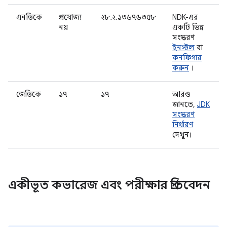
এনডিকে
প্রযোজ্য
২৮.২.১৩৬৭৬৩৫৮
NDK-এর
নয়
একটি ভিন্ন
সংস্করণ
ইনস্টল
বা
কনফিগার
করুন
।
জেডিকে
১৭
১৭
আরও
জানতে,
JDK
সংস্করণ
নির্ধারণ
দেখুন।
একীভূত কভারেজ এবং পরীক্ষার প্রতিবেদন