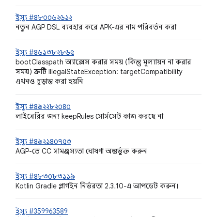
ইস্যু #৪৮০০৬২৬১২
নতুন AGP DSL ব্যবহার করে APK-এর নাম পরিবর্তন করা
ইস্যু #৪৬১৩৮২৮৬৫
bootClasspath অ্যাক্সেস করার সময় (কিন্তু মূল্যায়ন না করার
সময়) ত্রুটি IllegalStateException: targetCompatibility
এখনও চূড়ান্ত করা হয়নি
ইস্যু #৪৯২২৮২০৪০
লাইব্রেরির জন্য keepRules সোর্সসেট কাজ করছে না
ইস্যু #৪৯২১৪০৭৫৩
AGP-তে CC সামঞ্জস্যতা ঘোষণা অন্তর্ভুক্ত করুন
ইস্যু #৪৮৩০৮৩১১৯
Kotlin Gradle প্লাগইন নির্ভরতা 2.3.10-এ আপডেট করুন।
ইস্যু #359963589