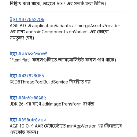
নিষ্ক্রিয় করা থাকে, তাহলে AGP-এর সতর্ক করা উচিত।
ইস্যু #477562205
AGP 9.0-এ applicationVariants.all.mergeAssetsProvider-
এর জন্য androidComponents.onVariant-এর কোনো
সমতুল্য নেই।
ইস্যু #৩৯৮১৭৩০৩৭
`*.xml.flat` ফাইলগুলিতে অ্যাবসোলিউট ফাইল পাথ থাকে।
ইস্যু #437828055
R8D8ThreadPoolBuildService নিবন্ধিত নয়
ইস্যু #৪৮৬৮৪৪১৪৫
JDK 26-এর সাথে JdkImageTransform ব্যর্থতা
ইস্যু #৪৭৪০৮৪৩০৩
AGP 10.0-এ AAR মেটাডেটাতে minAgpVersion স্বয়ংক্রিয়ভাবে
এনকোড করুন।