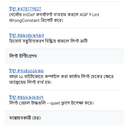
ইস্যু #478779827
নেস্টেড IntDef কনস্ট্যান্ট ব্যবহার করলে AGP 9 Lint
WrongConstant রিপোর্ট করে।
ইস্যু #৪৯২৫৮৯৭৯৩
রিসোর্স সঙ্কুচিতকরণ নিষ্ক্রিয় থাকলে লিন্ট ত্রুটি
লিন্ট ইন্টিগ্রেশন
ইস্যু #৩১৪১০১৮৯৬
জাভা ২১ বাইটকোডে কম্পাইল করা কাস্টম লিন্ট চেকের ক্ষেত্রে
অ্যান্ড্রয়েড লিন্ট ব্যর্থ হয়।
ইস্যু #৪৬৮৯২৮৪২৭
লিন্ট গ্রেডল টাস্কগুলি --quiet ফ্ল্যাগ উপেক্ষা করে।
সঙ্কোচনকারী (R8)