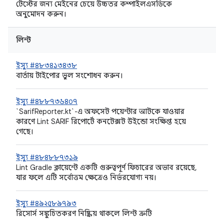
টেস্টের জন্য মেইনের চেয়ে উচ্চতর কম্পাইলএসডিকে
অনুমোদন করুন।
লিন্ট
ইস্যু #৪৮৩৪১৩৪৩৮
বার্তায় টাইপোর ভুল সংশোধন করুন।
ইস্যু #৪৮৮৭৩৬৪০৭
`SarifReporter.kt`-এ অফসেট পয়েন্টার আটকে যাওয়ার
কারণে Lint SARIF রিপোর্টে কনটেক্সট উইন্ডো সংক্ষিপ্ত হয়ে
গেছে।
ইস্যু #৪৮৪৮৮৭৩১৯
Lint Gradle ক্লায়েন্টে একটি গুরুত্বপূর্ণ ফিচারের অভাব রয়েছে,
যার ফলে এটি সর্বোত্তম ক্ষেত্রেও নির্ভরযোগ্য নয়।
ইস্যু #৪৯২৫৮৯৭৯৩
রিসোর্স সঙ্কুচিতকরণ নিষ্ক্রিয় থাকলে লিন্ট ত্রুটি