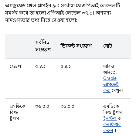
অ্যান্ড্রয়েড গ্রেডল প্লাগইন ৯.২ সর্বোচ্চ যে এপিআই লেভেলটি
সমর্থন করে তা হলো এপিআই লেভেল ৩৭.০। অন্যান্য
সামঞ্জস্যতার তথ্য নিচে দেওয়া হলো:
সর্বনিম্ন
ডিফল্ট সংস্করণ
নোট
সংস্করণ
গ্রেডল
৯.৪.১
৯.৪.১
আরও
জানতে,
Gradle
আপডেট
করা
দেখুন।
এসডিকে
৩৬.০.০
৩৬.০.০
এসডিকে
বিল্ড
বিল্ড টুলস
টুলস
ইনস্টল
বা
কনফিগার
করুন
।