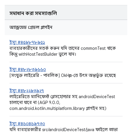
সমাধান করা সমস্যাগুলি
অ্যান্ড্রয়েড গ্রেডল প্লাগইন
ইস্যু #৪৫৯৮৭৮৯৫১
ব্যবহারকারীদের সতর্ক করুন যদি তাদের commonTest থাকে
কিন্তু withHostTestBuilder ভুলে যান।
ইস্যু #৪৮২৮৩৯৬৬০
[সংযুক্ত লাইব্রেরি - পাবলিক] OkHttp-তে উৎস অন্তর্ভুক্ত রয়েছে
ইস্যু #৪৮২২৯৩৯২৭
লাইব্রেরিতে ম্যানিফেস্ট প্লেসহোল্ডার সহ androidDeviceTest
চালানো যাবে না (AGP 9.0.0,
com.android.kotlin.multiplatform.library প্লাগইন সহ)
ইস্যু #৪৬০৪৬৯৭৩০
যদি ব্যবহারকারীর src/androidDeviceTest/java ফাইলে জাভা